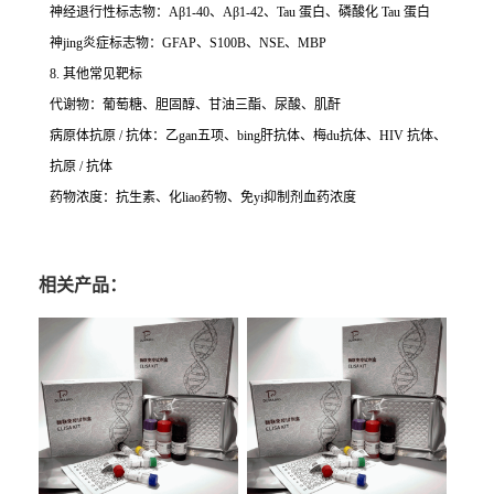
神经退行性标志物：Aβ1-40、Aβ1-42、Tau 蛋白、磷酸化 Tau 蛋白
神jing炎症标志物：GFAP、S100B、NSE、MBP
8. 其他常见靶标
代谢物：葡萄糖、胆固醇、甘油三酯、尿酸、肌酐
病原体抗原 / 抗体：乙gan五项、bing肝抗体、梅du抗体、HIV 抗体、
抗原 / 抗体
药物浓度：抗生素、化liao药物、免yi抑制剂血药浓度
相关产品：