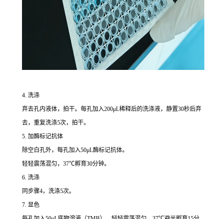
4. 洗涤
弃去孔内液体，拍干。每孔加入200μL稀释后的洗涤液，静置30秒后弃
去，重复洗涤5次，拍干。
5. 加酶标记抗体
除空白孔外，每孔加入50μL酶标记抗体。
轻轻震荡混匀，37℃孵育30分钟。
6. 洗涤
同步骤4，洗涤5次。
7. 显色
每孔加入50μL底物溶液（TMB），轻轻震荡混匀，37℃避光孵育15分