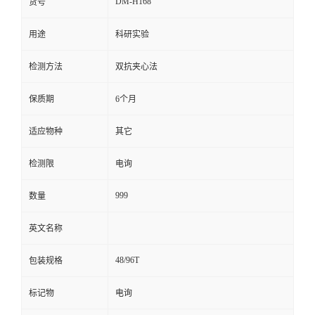
DM-H168
货号
留
用途
科研实验
言
检测方法
双抗夹心法
保质期
6个月
适应物种
其它
检测限
电询
999
数量
英文名称
48/96T
包装规格
标记物
电询