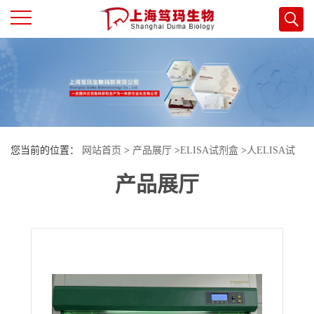
公
司
首
您当前的位置：
网站首页
>
产品展厅
>
ELISA试剂盒
>
人ELISA试
页
产品展厅
剂盒
>
人（Human）β-酪啡肽（BCM7）ELISA检测试剂盒
公
司
介
绍