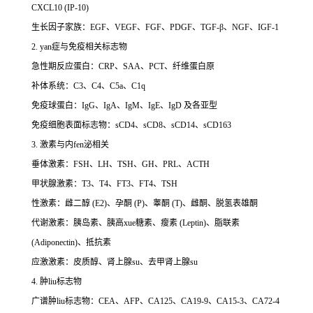
CXCL10 (IP-10)
生长因子家族：EGF、VEGF、FGF、PDGF、TGF-β、NGF、IGF-1
2. yan症与免疫相关标志物
急性期反应蛋白：CRP、SAA、PCT、纤维蛋白原
补体系统：C3、C4、C5a、C1q
免疫球蛋白：IgG、IgA、IgM、IgE、IgD 及各亚型
免疫细胞表面标志物：sCD4、sCD8、sCD14、sCD163
3. 激素与内fen泌相关
垂体激素：FSH、LH、TSH、GH、PRL、ACTH
甲状腺激素：T3、T4、FT3、FT4、TSH
性激素：雌二醇 (E2)、孕酮 (P)、睾酮 (T)、雌酮、脱氢表雄酮
代谢激素：胰岛素、胰高xue糖素、瘦素 (Leptin)、脂联素
(Adiponectin)、抵抗素
应激激素：皮质醇、肾上腺su、去甲肾上腺su
4. 肿liu标志物
广谱肿liu标志物：CEA、AFP、CA125、CA19-9、CA15-3、CA72-4