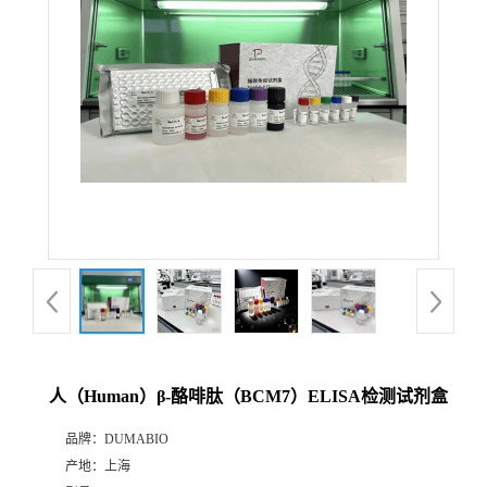
公
司
动
态
产
品
展
人（Human）β-酪啡肽（BCM7）ELISA检测试剂盒
厅
品牌：
DUMABIO
产地：
上海
证