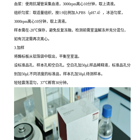
血浆：使用抗凝管采集血液，3000rpm离心10分钟，取上清液。
组织匀浆：取适量组织，按1:9比例加入PBS（pH7.4），冰浴匀浆，
3000rpm离心10分钟，取上清液。
样本需在-20℃保存，避免反复冻融，检测前需室温解冻并充分混匀，
如有沉淀需再次离心。
3.加样
将酶标板从铝箔袋中取出，平衡至室温。
设标准品孔、样本孔和空白孔。空白孔加50μL样品稀释液，标准品孔分
别加50μL不同浓度的标准品，样本孔加50μL待测样本。
轻轻震荡混匀，37℃孵育30分钟。