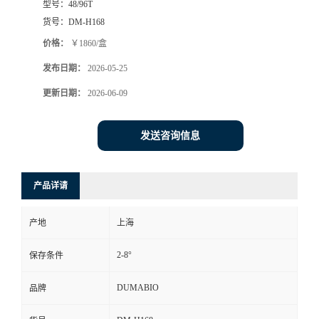
型号：
48/96T
货号：
DM-H168
书
价格：
￥1860/盒
荣
发布日期：
2026-05-25
更新日期：
2026-06-09
誉
联
发送咨询信息
系
产品详请
方
产地
上海
式
2-8°
保存条件
在
DUMABIO
品牌
线