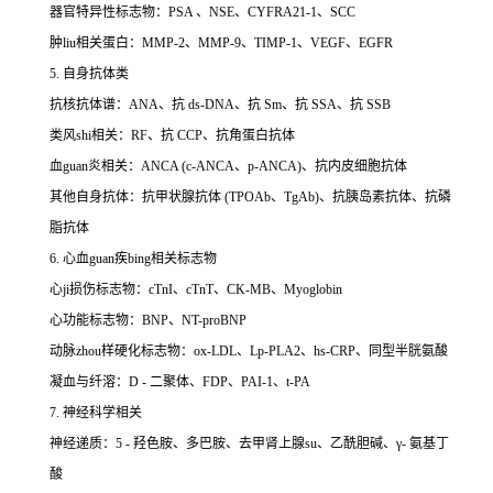
器官特异性标志物：PSA 、NSE、CYFRA21-1、SCC
肿liu相关蛋白：MMP-2、MMP-9、TIMP-1、VEGF、EGFR
5. 自身抗体类
抗核抗体谱：ANA、抗 ds-DNA、抗 Sm、抗 SSA、抗 SSB
类风shi相关：RF、抗 CCP、抗角蛋白抗体
血guan炎相关：ANCA (c-ANCA、p-ANCA)、抗内皮细胞抗体
其他自身抗体：抗甲状腺抗体 (TPOAb、TgAb)、抗胰岛素抗体、抗磷
脂抗体
6. 心血guan疾bing相关标志物
心ji损伤标志物：cTnI、cTnT、CK-MB、Myoglobin
心功能标志物：BNP、NT-proBNP
动脉zhou样硬化标志物：ox-LDL、Lp-PLA2、hs-CRP、同型半胱氨酸
凝血与纤溶：D - 二聚体、FDP、PAI-1、t-PA
7. 神经科学相关
神经递质：5 - 羟色胺、多巴胺、去甲肾上腺su、乙酰胆碱、γ- 氨基丁
酸