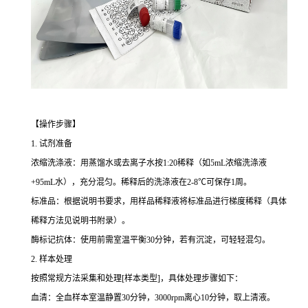
【操作步骤】
1. 试剂准备
浓缩洗涤液：用蒸馏水或去离子水按1:20稀释（如5mL浓缩洗涤液
+95mL水），充分混匀。稀释后的洗涤液在2-8℃可保存1周。
标准品：根据说明书要求，用样品稀释液将标准品进行梯度稀释（具体
稀释方法见说明书附录）。
酶标记抗体：使用前需室温平衡30分钟，若有沉淀，可轻轻混匀。
2. 样本处理
按照常规方法采集和处理[样本类型]，具体处理步骤如下：
血清：全血样本室温静置30分钟，3000rpm离心10分钟，取上清液。