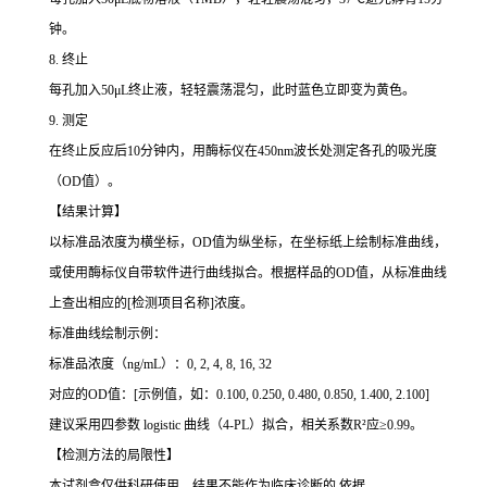
钟。
8. 终止
每孔加入50μL终止液，轻轻震荡混匀，此时蓝色立即变为黄色。
9. 测定
在终止反应后10分钟内，用酶标仪在450nm波长处测定各孔的吸光度
（OD值）。
【结果计算】
以标准品浓度为横坐标，OD值为纵坐标，在坐标纸上绘制标准曲线，
或使用酶标仪自带软件进行曲线拟合。根据样品的OD值，从标准曲线
上查出相应的[检测项目名称]浓度。
标准曲线绘制示例：
标准品浓度（ng/mL）：0, 2, 4, 8, 16, 32
对应的OD值：[示例值，如：0.100, 0.250, 0.480, 0.850, 1.400, 2.100]
建议采用四参数 logistic 曲线（4-PL）拟合，相关系数R²应≥0.99。
【检测方法的局限性】
本试剂盒仅供科研使用，结果不能作为临床诊断的 依据。