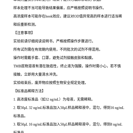
样本处理不当可能导致结果偏差，应严格按照说明书操作。
高浓度样本可能存在hook效应，建议对OD值异常高的样本进行适当稀
释后重新检测。
【注意事项】
实验前请仔细阅读说明书，严格按照操作步骤进行。
所有试剂需在有效期内使用，不同批次的试剂不得混用。
操作时需戴手套、口罩，避免试剂接触皮肤和黏膜。
TMB底物溶液有潜在致癌性，终止液为强酸，操作时需小心，若不慎
接触，立即用大量清水冲洗。
实验结束后，废弃物应按照生物安全规定处理。
【标准品稀释方法】
1. 高浓度标准品（如32 ng/mL）为母液，无需稀释。
2. 取50μL 32 ng/mL标准品加入50μL样品稀释液中，混匀，得到16 ng/mL
标准品。
3. 取50μL 16 ng/mL标准品加入50μL样品稀释液中，混匀，得到8 ng/mL
标准品。