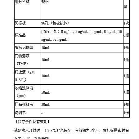
组分名称
规格
量
酶标板
96孔（包被抗体）
1块
[浓度，如：0 ng/mL, 2 ng/mL, 4 ng/mL, 8 ng/mL, 16
标准品
6瓶
ng/mL, 32 ng/mL]
酶标记抗体
10mL
1瓶
底物溶液
10mL
1瓶
（TMB）
终止液（2M
10mL
1瓶
H₂SO₄）
浓缩洗涤液
1瓶
50mL
（20×）
样品稀释液
30mL
1瓶
说明书
-
1份
【储存条件及有效期】
试剂盒未开封时，于2-8℃避光保存，有效期为6个月。酶标板需密封保