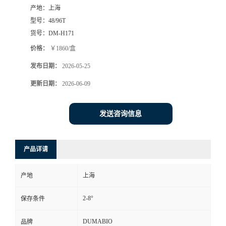
产地：
上海
书
型号：
48/96T
货号：
DM-H171
荣
价格：
￥1860/盒
发布日期：
2026-05-25
誉
更新日期：
2026-06-09
联
发送咨询信息
系
方
产品详请
式
产地
上海
在
2-8°
保存条件
线
DUMABIO
品牌