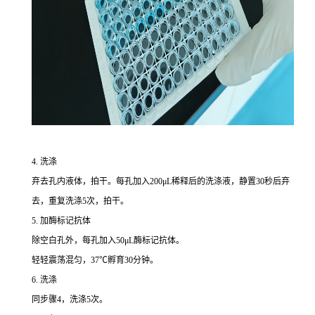
4. 洗涤
弃去孔内液体，拍干。每孔加入200μL稀释后的洗涤液，静置30秒后弃
去，重复洗涤5次，拍干。
5. 加酶标记抗体
除空白孔外，每孔加入50μL酶标记抗体。
轻轻震荡混匀，37℃孵育30分钟。
6. 洗涤
同步骤4，洗涤5次。