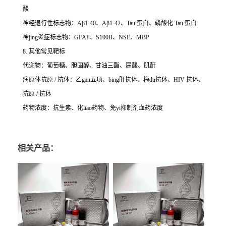
酸
神经退行性标志物：Aβ1-40、Aβ1-42、Tau 蛋白、磷酸化 Tau 蛋白
神jing炎症标志物：GFAP、S100B、NSE、MBP
8. 其他常见靶标
代谢物：葡萄糖、胆固醇、甘油三酯、尿酸、肌酐
病原体抗原 / 抗体：乙gan五项、bing肝抗体、梅du抗体、HIV 抗体、
抗原 / 抗体
药物浓度：抗生素、化liao药物、免yi抑制剂血药浓度
相关产品：