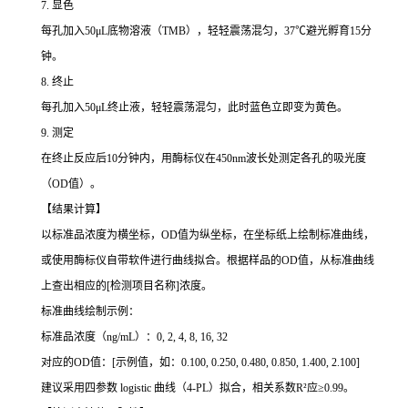
7. 显色
每孔加入50μL底物溶液（TMB），轻轻震荡混匀，37℃避光孵育15分
钟。
8. 终止
每孔加入50μL终止液，轻轻震荡混匀，此时蓝色立即变为黄色。
9. 测定
在终止反应后10分钟内，用酶标仪在450nm波长处测定各孔的吸光度
（OD值）。
【结果计算】
以标准品浓度为横坐标，OD值为纵坐标，在坐标纸上绘制标准曲线，
或使用酶标仪自带软件进行曲线拟合。根据样品的OD值，从标准曲线
上查出相应的[检测项目名称]浓度。
标准曲线绘制示例：
标准品浓度（ng/mL）：0, 2, 4, 8, 16, 32
对应的OD值：[示例值，如：0.100, 0.250, 0.480, 0.850, 1.400, 2.100]
建议采用四参数 logistic 曲线（4-PL）拟合，相关系数R²应≥0.99。