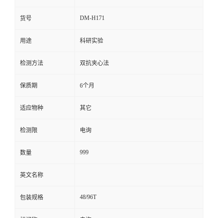
留
DM-H171
货号
用途
科研实验
言
检测方法
双抗夹心法
保质期
6个月
适应物种
其它
检测限
电询
999
数量
英文名称
48/96T
包装规格