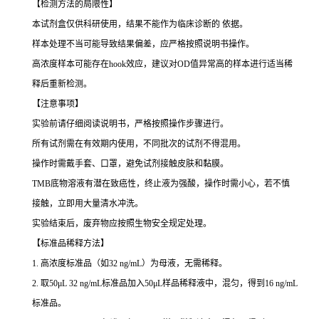
【检测方法的局限性】
本试剂盒仅供科研使用，结果不能作为临床诊断的 依据。
样本处理不当可能导致结果偏差，应严格按照说明书操作。
高浓度样本可能存在hook效应，建议对OD值异常高的样本进行适当稀
释后重新检测。
【注意事项】
实验前请仔细阅读说明书，严格按照操作步骤进行。
所有试剂需在有效期内使用，不同批次的试剂不得混用。
操作时需戴手套、口罩，避免试剂接触皮肤和黏膜。
TMB底物溶液有潜在致癌性，终止液为强酸，操作时需小心，若不慎
接触，立即用大量清水冲洗。
实验结束后，废弃物应按照生物安全规定处理。
【标准品稀释方法】
1. 高浓度标准品（如32 ng/mL）为母液，无需稀释。
2. 取50μL 32 ng/mL标准品加入50μL样品稀释液中，混匀，得到16 ng/mL
标准品。