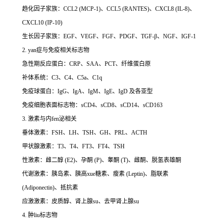
趋化因子家族：CCL2 (MCP-1)、CCL5 (RANTES)、CXCL8 (IL-8)、
CXCL10 (IP-10)
生长因子家族：EGF、VEGF、FGF、PDGF、TGF-β、NGF、IGF-1
2. yan症与免疫相关标志物
急性期反应蛋白：CRP、SAA、PCT、纤维蛋白原
补体系统：C3、C4、C5a、C1q
免疫球蛋白：IgG、IgA、IgM、IgE、IgD 及各亚型
免疫细胞表面标志物：sCD4、sCD8、sCD14、sCD163
3. 激素与内fen泌相关
垂体激素：FSH、LH、TSH、GH、PRL、ACTH
甲状腺激素：T3、T4、FT3、FT4、TSH
性激素：雌二醇 (E2)、孕酮 (P)、睾酮 (T)、雌酮、脱氢表雄酮
代谢激素：胰岛素、胰高xue糖素、瘦素 (Leptin)、脂联素
(Adiponectin)、抵抗素
应激激素：皮质醇、肾上腺su、去甲肾上腺su
4. 肿liu标志物