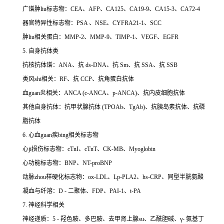
广谱肿liu标志物：CEA、AFP、CA125、CA19-9、CA15-3、CA72-4
器官特异性标志物：PSA 、NSE、CYFRA21-1、SCC
肿liu相关蛋白：MMP-2、MMP-9、TIMP-1、VEGF、EGFR
5. 自身抗体类
抗核抗体谱：ANA、抗 ds-DNA、抗 Sm、抗 SSA、抗 SSB
类风shi相关：RF、抗 CCP、抗角蛋白抗体
血guan炎相关：ANCA (c-ANCA、p-ANCA)、抗内皮细胞抗体
其他自身抗体：抗甲状腺抗体 (TPOAb、TgAb)、抗胰岛素抗体、抗磷
脂抗体
6. 心血guan疾bing相关标志物
心ji损伤标志物：cTnI、cTnT、CK-MB、Myoglobin
心功能标志物：BNP、NT-proBNP
动脉zhou样硬化标志物：ox-LDL、Lp-PLA2、hs-CRP、同型半胱氨酸
凝血与纤溶：D - 二聚体、FDP、PAI-1、t-PA
7. 神经科学相关
神经递质：5 - 羟色胺、多巴胺、去甲肾上腺su、乙酰胆碱、γ- 氨基丁