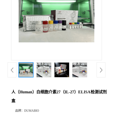
公
司
动
态
产
品
展
人（Human）白细胞介素27（IL-27）ELISA检测试剂
厅
盒
证
品牌：
DUMABIO