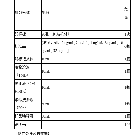
数
组分名称
规格
量
酶标板
96孔（包被抗体）
1块
[浓度，如：0 ng/mL, 2 ng/mL, 4 ng/mL, 8 ng/mL, 16
标准品
6瓶
ng/mL, 32 ng/mL]
酶标记抗体
10mL
1瓶
底物溶液
10mL
1瓶
（TMB）
终止液（2M
10mL
1瓶
H₂SO₄）
浓缩洗涤液
1瓶
50mL
（20×）
样品稀释液
30mL
1瓶
说明书
-
1份
【储存条件及有效期】