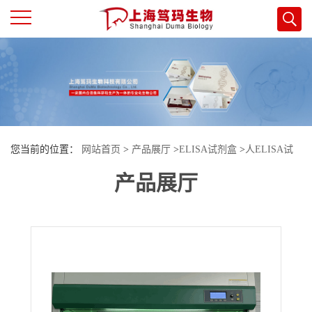
公
司
首
您当前的位置：
网站首页
>
产品展厅
>
ELISA试剂盒
>
人ELISA试
页
产品展厅
剂盒
>
人（Human）白细胞介素27（IL-27）ELISA检测试剂盒
公
司
介
绍