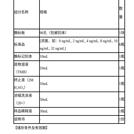
数
组分名称
规格
量
酶标板
96孔（包被抗体）
1块
[浓度，如：0 ng/mL, 2 ng/mL, 4 ng/mL, 8 ng/mL, 16
标准品
6瓶
ng/mL, 32 ng/mL]
酶标记抗体
10mL
1瓶
底物溶液
10mL
1瓶
（TMB）
终止液（2M
10mL
1瓶
H₂SO₄）
浓缩洗涤液
1瓶
50mL
（20×）
样品稀释液
30mL
1瓶
说明书
-
1份
【储存条件及有效期】