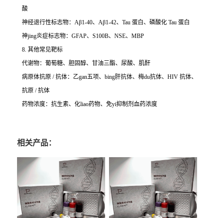
酸
神经退行性标志物：Aβ1-40、Aβ1-42、Tau 蛋白、磷酸化 Tau 蛋白
神jing炎症标志物：GFAP、S100B、NSE、MBP
8. 其他常见靶标
代谢物：葡萄糖、胆固醇、甘油三酯、尿酸、肌酐
病原体抗原 / 抗体：乙gan五项、bing肝抗体、梅du抗体、HIV 抗体、
抗原 / 抗体
药物浓度：抗生素、化liao药物、免yi抑制剂血药浓度
相关产品：