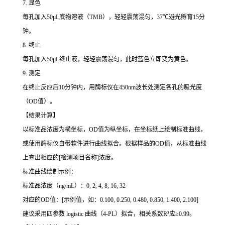
7. 显色
每孔加入50μL底物溶液（TMB），轻轻震荡混匀，37℃避光孵育15分
钟。
8. 终止
每孔加入50μL终止液，轻轻震荡混匀，此时蓝色立即变为黄色。
9. 测定
在终止反应后10分钟内，用酶标仪在450nm波长处测定各孔的吸光度
（OD值）。
【结果计算】
以标准品浓度为横坐标，OD值为纵坐标，在坐标纸上绘制标准曲线，
或使用酶标仪自带软件进行曲线拟合。根据样品的OD值，从标准曲线
上查出相应的[检测项目名称]浓度。
标准曲线绘制示例：
标准品浓度（ng/mL）：0, 2, 4, 8, 16, 32
对应的OD值：[示例值，如：0.100, 0.250, 0.480, 0.850, 1.400, 2.100]
建议采用四参数 logistic 曲线（4-PL）拟合，相关系数R²应≥0.99。