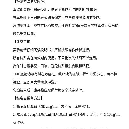
【检测方法的局限性】
本试剂盒仅供科研使用，结果不能作为临床诊断的 依据。
样本处理不当可能导致结果偏差，应严格按照说明书操作。
高浓度样本可能存在hook效应，建议对OD值异常高的样本进行适当稀
释后重新检测。
【注意事项】
实验前请仔细阅读说明书，严格按照操作步骤进行。
所有试剂需在有效期内使用，不同批次的试剂不得混用。
操作时需戴手套、口罩，避免试剂接触皮肤和黏膜。
TMB底物溶液有潜在致癌性，终止液为强酸，操作时需小心，若不慎
接触，立即用大量清水冲洗。
实验结束后，废弃物应按照生物安全规定处理。
【标准品稀释方法】
1. 高浓度标准品（如32 ng/mL）为母液，无需稀释。
2. 取50μL 32 ng/mL标准品加入50μL样品稀释液中，混匀，得到16 ng/mL
标准品。