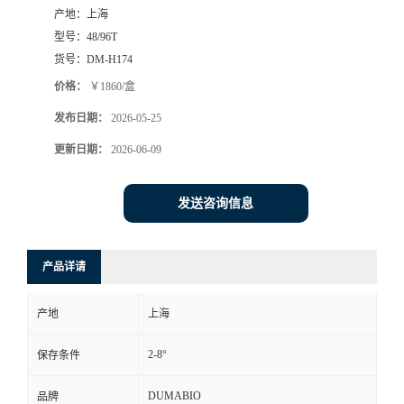
产地：
上海
书
型号：
48/96T
货号：
DM-H174
荣
价格：
￥1860/盒
发布日期：
2026-05-25
誉
更新日期：
2026-06-09
联
发送咨询信息
系
方
产品详请
式
产地
上海
在
2-8°
保存条件
线
DUMABIO
品牌