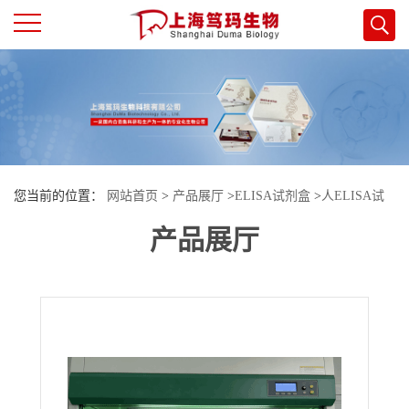
公
司
首
您当前的位置：
网站首页
>
产品展厅
>
ELISA试剂盒
>
人ELISA试
页
产品展厅
剂盒
>
人（Human）隔蛋白 1（ SEPTIN1）ELISA检测试剂盒
公
司
介
绍