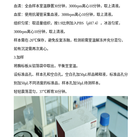
血清：全血样本室温静置30分钟，3000rpm离心10分钟，取上清液。
血浆：使用抗凝管采集血液，3000rpm离心10分钟，取上清液。
组织匀浆：取适量组织，按1:9比例加入PBS（pH7.4），冰浴匀浆，
3000rpm离心10分钟，取上清液。
样本需在-20℃保存，避免反复冻融，检测前需室温解冻并充分混匀，
如有沉淀需再次离心。
3.加样
将酶标板从铝箔袋中取出，平衡至室温。
设标准品孔、样本孔和空白孔。空白孔加50μL样品稀释液，标准品孔分
别加50μL不同浓度的标准品，样本孔加50μL待测样本。
轻轻震荡混匀，37℃孵育30分钟。