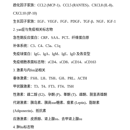
趋化因子家族：CCL2 (MCP-1)、CCL5 (RANTES)、CXCL8 (IL-8)、
CXCL10 (IP-10)
生长因子家族：EGF、VEGF、FGF、PDGF、TGF-β、NGF、IGF-1
2. yan症与免疫相关标志物
急性期反应蛋白：CRP、SAA、PCT、纤维蛋白原
补体系统：C3、C4、C5a、C1q
免疫球蛋白：IgG、IgA、IgM、IgE、IgD 及各亚型
免疫细胞表面标志物：sCD4、sCD8、sCD14、sCD163
3. 激素与内fen泌相关
垂体激素：FSH、LH、TSH、GH、PRL、ACTH
甲状腺激素：T3、T4、FT3、FT4、TSH
性激素：雌二醇 (E2)、孕酮 (P)、睾酮 (T)、雌酮、脱氢表雄酮
代谢激素：胰岛素、胰高xue糖素、瘦素 (Leptin)、脂联素
(Adiponectin)、抵抗素
应激激素：皮质醇、肾上腺su、去甲肾上腺su
4. 肿liu标志物