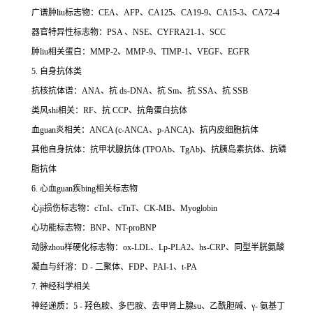
广谱肿liu标志物：CEA、AFP、CA125、CA19-9、CA15-3、CA72-4
器官特异性标志物：PSA 、NSE、CYFRA21-1、SCC
肿liu相关蛋白：MMP-2、MMP-9、TIMP-1、VEGF、EGFR
5. 自身抗体类
抗核抗体谱：ANA、抗 ds-DNA、抗 Sm、抗 SSA、抗 SSB
类风shi相关：RF、抗 CCP、抗角蛋白抗体
血guan炎相关：ANCA (c-ANCA、p-ANCA)、抗内皮细胞抗体
其他自身抗体：抗甲状腺抗体 (TPOAb、TgAb)、抗胰岛素抗体、抗磷
脂抗体
6. 心血guan疾bing相关标志物
心ji损伤标志物：cTnI、cTnT、CK-MB、Myoglobin
心功能标志物：BNP、NT-proBNP
动脉zhou样硬化标志物：ox-LDL、Lp-PLA2、hs-CRP、同型半胱氨酸
凝血与纤溶：D - 二聚体、FDP、PAI-1、t-PA
7. 神经科学相关
神经递质：5 - 羟色胺、多巴胺、去甲肾上腺su、乙酰胆碱、γ- 氨基丁