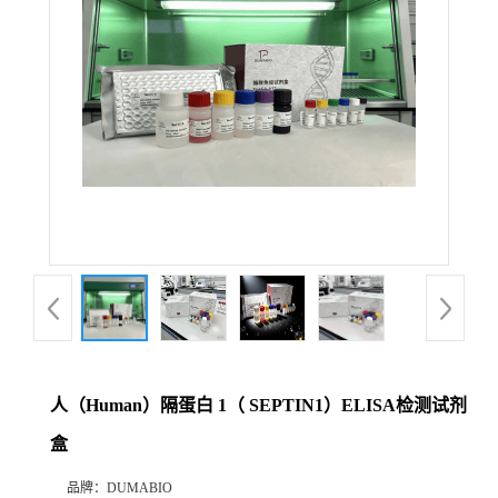
公
司
动
态
产
品
展
人（Human）隔蛋白 1（ SEPTIN1）ELISA检测试剂
厅
盒
证
品牌：
DUMABIO