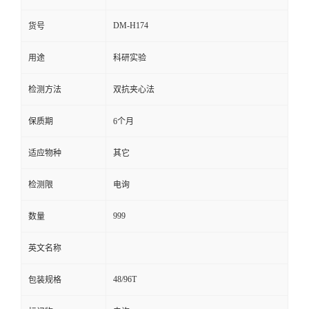
留
DM-H174
货号
用途
科研实验
言
检测方法
双抗夹心法
保质期
6个月
适应物种
其它
检测限
电询
999
数量
英文名称
48/96T
包装规格