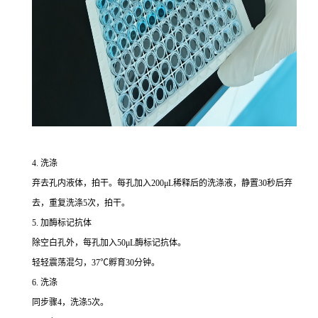
4. 洗涤
弃去孔内液体，拍干。每孔加入200μL稀释后的洗涤液，静置30秒后弃
去，重复洗涤5次，拍干。
5. 加酶标记抗体
除空白孔外，每孔加入50μL酶标记抗体。
轻轻震荡混匀，37℃孵育30分钟。
6. 洗涤
同步骤4，洗涤5次。