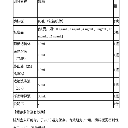
组分名称
规格
量
酶标板
96孔（包被抗体）
1块
[浓度，如：0 ng/mL, 2 ng/mL, 4 ng/mL, 8 ng/mL, 16
标准品
6瓶
ng/mL, 32 ng/mL]
酶标记抗体
10mL
1瓶
底物溶液
10mL
1瓶
（TMB）
终止液（2M
10mL
1瓶
H₂SO₄）
浓缩洗涤液
1瓶
50mL
（20×）
样品稀释液
30mL
1瓶
说明书
-
1份
【储存条件及有效期】
试剂盒未开封时，于2-8℃避光保存，有效期为6个月。酶标板需密封保