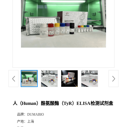
公
司
动
态
产
品
展
人（Human）酪氨酸酶（TyR）ELISA检测试剂盒
厅
品牌：
DUMABIO
产地：
上海
证