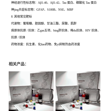
神经退行性标志物：Aβ1-40、Aβ1-42、Tau 蛋白、磷酸化 Tau 蛋白
神jing炎症标志物：GFAP、S100B、NSE、MBP
8. 其他常见靶标
代谢物：葡萄糖、胆固醇、甘油三酯、尿酸、肌酐
病原体抗原 / 抗体：乙gan五项、bing肝抗体、梅du抗体、HIV 抗体、
抗原 / 抗体
药物浓度：抗生素、化liao药物、免yi抑制剂血药浓度
相关产品：