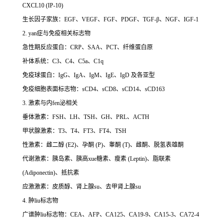
CXCL10 (IP-10)
生长因子家族：EGF、VEGF、FGF、PDGF、TGF-β、NGF、IGF-1
2. yan症与免疫相关标志物
急性期反应蛋白：CRP、SAA、PCT、纤维蛋白原
补体系统：C3、C4、C5a、C1q
免疫球蛋白：IgG、IgA、IgM、IgE、IgD 及各亚型
免疫细胞表面标志物：sCD4、sCD8、sCD14、sCD163
3. 激素与内fen泌相关
垂体激素：FSH、LH、TSH、GH、PRL、ACTH
甲状腺激素：T3、T4、FT3、FT4、TSH
性激素：雌二醇 (E2)、孕酮 (P)、睾酮 (T)、雌酮、脱氢表雄酮
代谢激素：胰岛素、胰高xue糖素、瘦素 (Leptin)、脂联素
(Adiponectin)、抵抗素
应激激素：皮质醇、肾上腺su、去甲肾上腺su
4. 肿liu标志物
广谱肿liu标志物：CEA、AFP、CA125、CA19-9、CA15-3、CA72-4