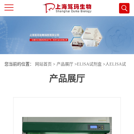
公
司
首
您当前的位置：
网站首页
>
产品展厅
>
ELISA试剂盒
>
人ELISA试
页
产品展厅
剂盒
>
人（Human）酪氨酸酶（TyR）ELISA检测试剂盒
公
司
介
绍