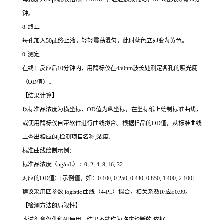
钟。
8. 终止
每孔加入50μL终止液，轻轻震荡混匀，此时蓝色立即变为黄色。
9. 测定
在终止反应后10分钟内，用酶标仪在450nm波长处测定各孔的吸光度
（OD值）。
【结果计算】
以标准品浓度为横坐标，OD值为纵坐标，在坐标纸上绘制标准曲线，
或使用酶标仪自带软件进行曲线拟合。根据样品的OD值，从标准曲线
上查出相应的[检测项目名称]浓度。
标准曲线绘制示例：
标准品浓度（ng/mL）：0, 2, 4, 8, 16, 32
对应的OD值：[示例值，如：0.100, 0.250, 0.480, 0.850, 1.400, 2.100]
建议采用四参数 logistic 曲线（4-PL）拟合，相关系数R²应≥0.99。
【检测方法的局限性】
本试剂盒仅供科研使用，结果不能作为临床诊断的 依据。