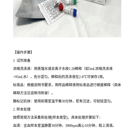
【操作步骤】
1. 试剂准备
浓缩洗涤液：用蒸馏水或去离子水按1:20稀释（如5mL浓缩洗涤液
+95mL水），充分混匀。稀释后的洗涤液在2-8℃可保存1周。
标准品：根据说明书要求，用样品稀释液将标准品进行梯度稀释（具体
稀释方法见说明书附录）。
酶标记抗体：使用前需室温平衡30分钟，若有沉淀，可轻轻混匀。
2. 样本处理
按照常规方法采集和处理[样本类型]，具体处理步骤如下：
血清：全血样本室温静置30分钟，3000rpm离心10分钟，取上清液。