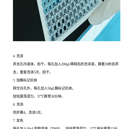
4. 洗涤
弃去孔内液体，拍干。每孔加入200μL稀释后的洗涤液，静置30秒后弃
去，重复洗涤5次，拍干。
5. 加酶标记抗体
除空白孔外，每孔加入50μL酶标记抗体。
轻轻震荡混匀，37℃孵育30分钟。
6. 洗涤
同步骤4，洗涤5次。
7. 显色
每孔加入50μL底物溶液（TMB），轻轻震荡混匀，37℃避光孵育15分