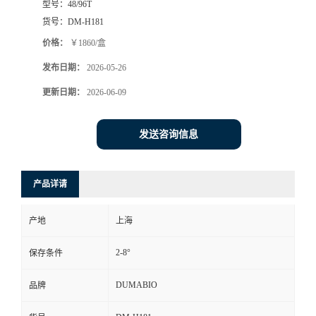
型号：
48/96T
货号：
DM-H181
书
价格：
￥1860/盒
荣
发布日期：
2026-05-26
更新日期：
2026-06-09
誉
联
发送咨询信息
系
产品详请
方
产地
上海
式
2-8°
保存条件
在
DUMABIO
品牌
线