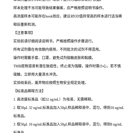
样本处理不当可能导致结果偏差，应严格按照说明书操作。
高浓度样本可能存在hook效应，建议对OD值异常高的样本进行适当稀
释后重新检测。
【注意事项】
实验前请仔细阅读说明书，严格按照操作步骤进行。
所有试剂需在有效期内使用，不同批次的试剂不得混用。
操作时需戴手套、口罩，避免试剂接触皮肤和黏膜。
TMB底物溶液有潜在致癌性，终止液为强酸，操作时需小心，若不慎
接触，立即用大量清水冲洗。
实验结束后，废弃物应按照生物安全规定处理。
【标准品稀释方法】
1. 高浓度标准品（如32 ng/mL）为母液，无需稀释。
2. 取50μL 32 ng/mL标准品加入50μL样品稀释液中，混匀，得到16 ng/mL
标准品。
3. 取50μL 16 ng/mL标准品加入50μL样品稀释液中，混匀，得到8 ng/mL
标准品。