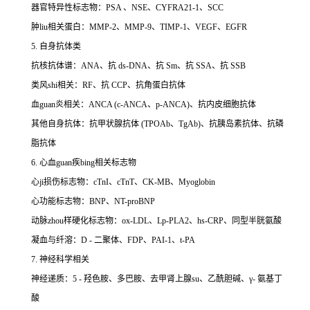
器官特异性标志物：PSA 、NSE、CYFRA21-1、SCC
肿liu相关蛋白：MMP-2、MMP-9、TIMP-1、VEGF、EGFR
5. 自身抗体类
抗核抗体谱：ANA、抗 ds-DNA、抗 Sm、抗 SSA、抗 SSB
类风shi相关：RF、抗 CCP、抗角蛋白抗体
血guan炎相关：ANCA (c-ANCA、p-ANCA)、抗内皮细胞抗体
其他自身抗体：抗甲状腺抗体 (TPOAb、TgAb)、抗胰岛素抗体、抗磷
脂抗体
6. 心血guan疾bing相关标志物
心ji损伤标志物：cTnI、cTnT、CK-MB、Myoglobin
心功能标志物：BNP、NT-proBNP
动脉zhou样硬化标志物：ox-LDL、Lp-PLA2、hs-CRP、同型半胱氨酸
凝血与纤溶：D - 二聚体、FDP、PAI-1、t-PA
7. 神经科学相关
神经递质：5 - 羟色胺、多巴胺、去甲肾上腺su、乙酰胆碱、γ- 氨基丁
酸