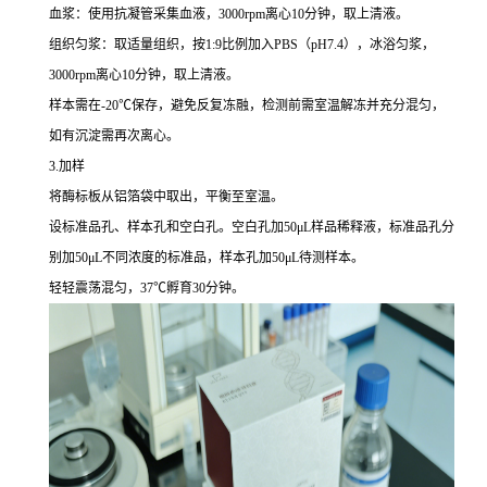
血浆：使用抗凝管采集血液，3000rpm离心10分钟，取上清液。
组织匀浆：取适量组织，按1:9比例加入PBS（pH7.4），冰浴匀浆，
3000rpm离心10分钟，取上清液。
样本需在-20℃保存，避免反复冻融，检测前需室温解冻并充分混匀，
如有沉淀需再次离心。
3.加样
将酶标板从铝箔袋中取出，平衡至室温。
设标准品孔、样本孔和空白孔。空白孔加50μL样品稀释液，标准品孔分
别加50μL不同浓度的标准品，样本孔加50μL待测样本。
轻轻震荡混匀，37℃孵育30分钟。