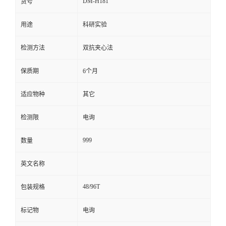
DM-H181
货号
留
用途
科研实验
言
检测方法
双抗夹心法
保质期
6个月
适应物种
其它
检测限
电询
999
数量
英文名称
48/96T
包装规格
标记物
电询