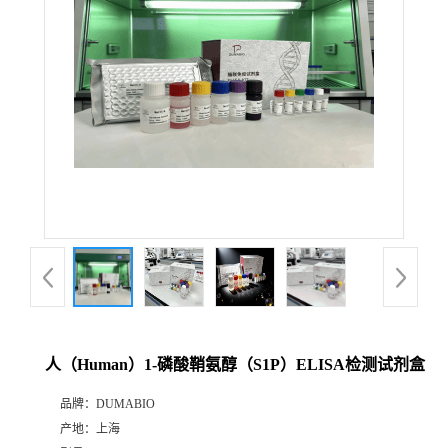
公
司
动
态
产
品
展
人（Human）1-磷酸鞘氨醇（S1P）ELISA检测试剂盒
厅
品牌：
DUMABIO
产地：
上海
证