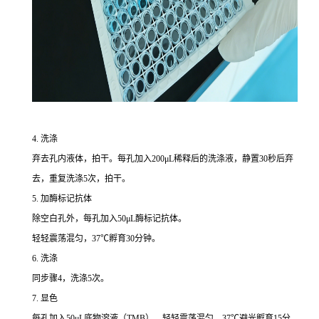
4. 洗涤
弃去孔内液体，拍干。每孔加入200μL稀释后的洗涤液，静置30秒后弃
去，重复洗涤5次，拍干。
5. 加酶标记抗体
除空白孔外，每孔加入50μL酶标记抗体。
轻轻震荡混匀，37℃孵育30分钟。
6. 洗涤
同步骤4，洗涤5次。
7. 显色
每孔加入50μL底物溶液（TMB），轻轻震荡混匀，37℃避光孵育15分