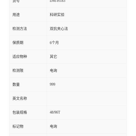
DM-H183
货号
留
用途
科研实验
言
检测方法
双抗夹心法
保质期
6个月
适应物种
其它
检测限
电询
999
数量
英文名称
48/96T
包装规格
标记物
电询