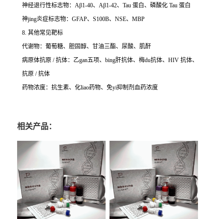
神经退行性标志物：Aβ1-40、Aβ1-42、Tau 蛋白、磷酸化 Tau 蛋白
神jing炎症标志物：GFAP、S100B、NSE、MBP
8. 其他常见靶标
代谢物：葡萄糖、胆固醇、甘油三酯、尿酸、肌酐
病原体抗原 / 抗体：乙gan五项、bing肝抗体、梅du抗体、HIV 抗体、
抗原 / 抗体
药物浓度：抗生素、化liao药物、免yi抑制剂血药浓度
相关产品：