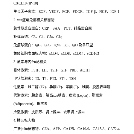
CXCL10 (IP-10)
生长因子家族：EGF、VEGF、FGF、PDGF、TGF-β、NGF、IGF-1
2. yan症与免疫相关标志物
急性期反应蛋白：CRP、SAA、PCT、纤维蛋白原
补体系统：C3、C4、C5a、C1q
免疫球蛋白：IgG、IgA、IgM、IgE、IgD 及各亚型
免疫细胞表面标志物：sCD4、sCD8、sCD14、sCD163
3. 激素与内fen泌相关
垂体激素：FSH、LH、TSH、GH、PRL、ACTH
甲状腺激素：T3、T4、FT3、FT4、TSH
性激素：雌二醇 (E2)、孕酮 (P)、睾酮 (T)、雌酮、脱氢表雄酮
代谢激素：胰岛素、胰高xue糖素、瘦素 (Leptin)、脂联素
(Adiponectin)、抵抗素
应激激素：皮质醇、肾上腺su、去甲肾上腺su
4. 肿liu标志物
广谱肿liu标志物：CEA、AFP、CA125、CA19-9、CA15-3、CA72-4