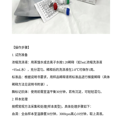
【操作步骤】
1. 试剂准备
浓缩洗涤液：用蒸馏水或去离子水按1:20稀释（如5mL浓缩洗涤液
+95mL水），充分混匀。稀释后的洗涤液在2-8℃可保存1周。
标准品：根据说明书要求，用样品稀释液将标准品进行梯度稀释（具体
稀释方法见说明书附录）。
酶标记抗体：使用前需室温平衡30分钟，若有沉淀，可轻轻混匀。
2. 样本处理
按照常规方法采集和处理[样本类型]，具体处理步骤如下：
血清：全血样本室温静置30分钟，3000rpm离心10分钟，取上清液。