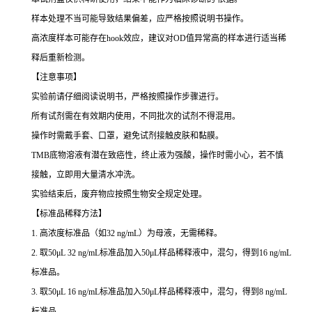
样本处理不当可能导致结果偏差，应严格按照说明书操作。
高浓度样本可能存在hook效应，建议对OD值异常高的样本进行适当稀
释后重新检测。
【注意事项】
实验前请仔细阅读说明书，严格按照操作步骤进行。
所有试剂需在有效期内使用，不同批次的试剂不得混用。
操作时需戴手套、口罩，避免试剂接触皮肤和黏膜。
TMB底物溶液有潜在致癌性，终止液为强酸，操作时需小心，若不慎
接触，立即用大量清水冲洗。
实验结束后，废弃物应按照生物安全规定处理。
【标准品稀释方法】
1. 高浓度标准品（如32 ng/mL）为母液，无需稀释。
2. 取50μL 32 ng/mL标准品加入50μL样品稀释液中，混匀，得到16 ng/mL
标准品。
3. 取50μL 16 ng/mL标准品加入50μL样品稀释液中，混匀，得到8 ng/mL
标准品。