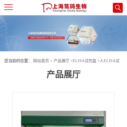
公
司
首
您当前的位置：
网站首页
>
产品展厅
>
ELISA试剂盒
>
人ELISA试
页
产品展厅
剂盒
>
人（Human）1-磷酸鞘氨醇（S1P）ELISA检测试剂盒
公
司
介
绍