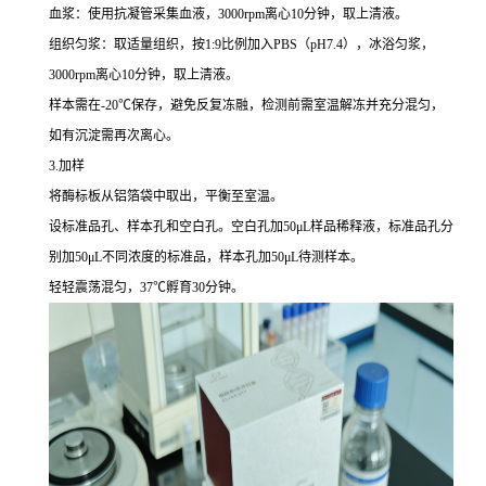
血浆：使用抗凝管采集血液，3000rpm离心10分钟，取上清液。
组织匀浆：取适量组织，按1:9比例加入PBS（pH7.4），冰浴匀浆，
3000rpm离心10分钟，取上清液。
样本需在-20℃保存，避免反复冻融，检测前需室温解冻并充分混匀，
如有沉淀需再次离心。
3.加样
将酶标板从铝箔袋中取出，平衡至室温。
设标准品孔、样本孔和空白孔。空白孔加50μL样品稀释液，标准品孔分
别加50μL不同浓度的标准品，样本孔加50μL待测样本。
轻轻震荡混匀，37℃孵育30分钟。