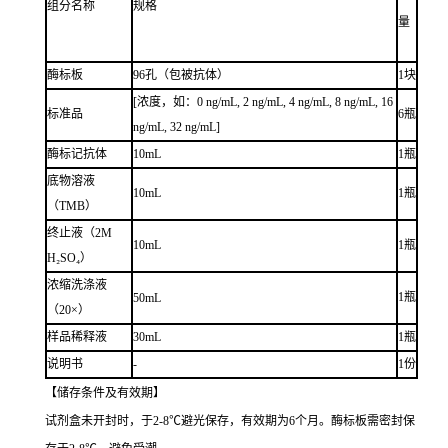
组分名称
规格
量
酶标板
96孔（包被抗体）
1块
[浓度，如：0 ng/mL, 2 ng/mL, 4 ng/mL, 8 ng/mL, 16
标准品
6瓶
ng/mL, 32 ng/mL]
酶标记抗体
10mL
1瓶
底物溶液
10mL
1瓶
（TMB）
终止液（2M
10mL
1瓶
H₂SO₄）
浓缩洗涤液
1瓶
50mL
（20×）
样品稀释液
30mL
1瓶
说明书
-
1份
【储存条件及有效期】
试剂盒未开封时，于2-8℃避光保存，有效期为6个月。酶标板需密封保