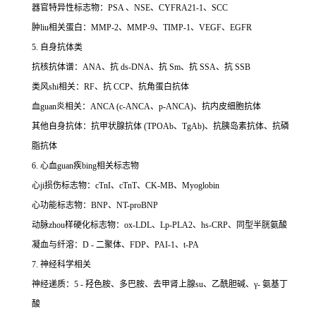
器官特异性标志物：PSA 、NSE、CYFRA21-1、SCC
肿liu相关蛋白：MMP-2、MMP-9、TIMP-1、VEGF、EGFR
5. 自身抗体类
抗核抗体谱：ANA、抗 ds-DNA、抗 Sm、抗 SSA、抗 SSB
类风shi相关：RF、抗 CCP、抗角蛋白抗体
血guan炎相关：ANCA (c-ANCA、p-ANCA)、抗内皮细胞抗体
其他自身抗体：抗甲状腺抗体 (TPOAb、TgAb)、抗胰岛素抗体、抗磷
脂抗体
6. 心血guan疾bing相关标志物
心ji损伤标志物：cTnI、cTnT、CK-MB、Myoglobin
心功能标志物：BNP、NT-proBNP
动脉zhou样硬化标志物：ox-LDL、Lp-PLA2、hs-CRP、同型半胱氨酸
凝血与纤溶：D - 二聚体、FDP、PAI-1、t-PA
7. 神经科学相关
神经递质：5 - 羟色胺、多巴胺、去甲肾上腺su、乙酰胆碱、γ- 氨基丁
酸