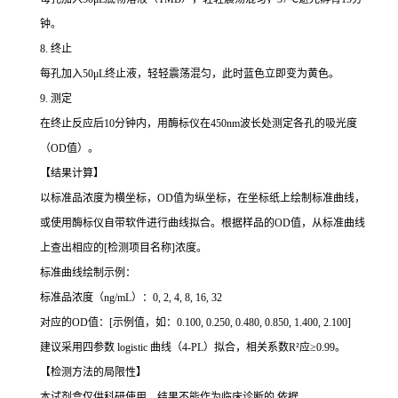
钟。
8. 终止
每孔加入50μL终止液，轻轻震荡混匀，此时蓝色立即变为黄色。
9. 测定
在终止反应后10分钟内，用酶标仪在450nm波长处测定各孔的吸光度
（OD值）。
【结果计算】
以标准品浓度为横坐标，OD值为纵坐标，在坐标纸上绘制标准曲线，
或使用酶标仪自带软件进行曲线拟合。根据样品的OD值，从标准曲线
上查出相应的[检测项目名称]浓度。
标准曲线绘制示例：
标准品浓度（ng/mL）：0, 2, 4, 8, 16, 32
对应的OD值：[示例值，如：0.100, 0.250, 0.480, 0.850, 1.400, 2.100]
建议采用四参数 logistic 曲线（4-PL）拟合，相关系数R²应≥0.99。
【检测方法的局限性】
本试剂盒仅供科研使用，结果不能作为临床诊断的 依据。