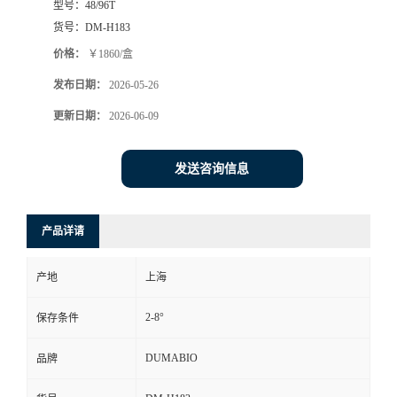
型号：
48/96T
货号：
DM-H183
书
价格：
￥1860/盒
荣
发布日期：
2026-05-26
更新日期：
2026-06-09
誉
联
发送咨询信息
系
产品详请
方
产地
上海
式
2-8°
保存条件
在
DUMABIO
品牌
线