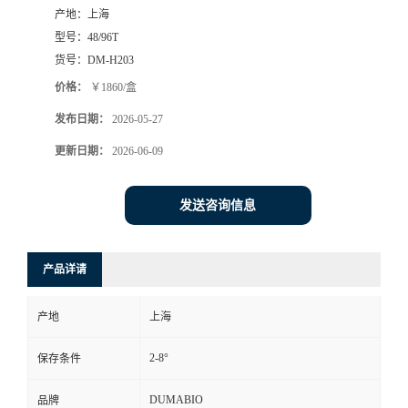
产地：
上海
书
型号：
48/96T
货号：
DM-H203
荣
价格：
￥1860/盒
发布日期：
2026-05-27
誉
更新日期：
2026-06-09
联
发送咨询信息
系
方
产品详请
式
产地
上海
在
2-8°
保存条件
线
DUMABIO
品牌