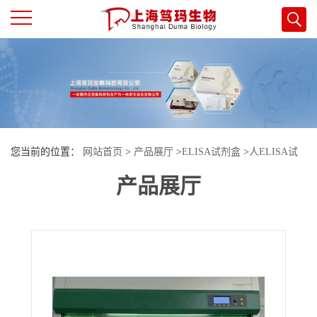
公
司
首
您当前的位置：
网站首页
>
产品展厅
>
ELISA试剂盒
>
人ELISA试
页
产品展厅
剂盒
>
人（Human）神经元烯醇化酶（NSE）ELISA检测试剂盒
公
司
介
绍