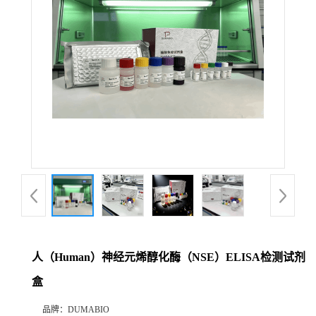
公
司
动
态
产
品
展
人（Human）神经元烯醇化酶（NSE）ELISA检测试剂
厅
盒
证
品牌：
DUMABIO