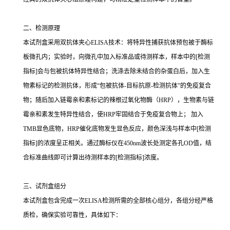
二、检测原理
本试剂盒采用双抗体夹心ELISA技术：将特异性捕获抗体预包被于酶标
板微孔内；实验时，向微孔中加入标准品或待测样本，样本中的[检测
指标]会与包被抗体特异性结合；洗涤去除未结合的杂蛋白后，加入生
物素标记的检测抗体，形成“包被抗体-目标抗原-检测抗体”的免疫复合
物；随后加入链霉亲和素标记的辣根过氧化物酶（HRP），生物素与链
霉亲和素发生特异性结合，使HRP牢固结合于免疫复合物上； 加入
TMB显色底物，HRP催化底物发生显色反应，颜色深浅与样本中[检测
指标]的浓度呈正相关。通过酶标仪在450nm波长处测定各孔OD值，结
合标准曲线即可计算出待测样本的[检测指标]浓度。
三、试剂盒组分
本试剂盒包含完成一次ELISA检测所需的全部核心组分，各组分经严格
质检，确保实验可靠性，具体如下：