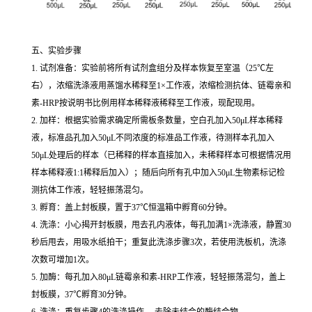
五、实验步骤
1. 试剂准备：实验前将所有试剂盒组分及样本恢复至室温（25℃左
右），浓缩洗涤液用蒸馏水稀释至1×工作液，浓缩检测抗体、链霉亲和
素-HRP按说明书比例用样本稀释液稀释至工作液，现配现用。
2. 加样：根据实验需求确定所需板条数量，空白孔加入50μL样本稀释
液，标准品孔加入50μL不同浓度的标准品工作液，待测样本孔加入
50μL处理后的样本（已稀释的样本直接加入，未稀释样本可根据情况用
样本稀释液1:1稀释后加入）；随后向所有孔中加入50μL生物素标记检
测抗体工作液，轻轻振荡混匀。
3. 孵育：盖上封板膜，置于37℃恒温箱中孵育60分钟。
4. 洗涤：小心揭开封板膜，甩去孔内液体，每孔加满1×洗涤液，静置30
秒后甩去，用吸水纸拍干；重复此洗涤步骤3次，若使用洗板机，洗涤
次数可增加1次。
5. 加酶：每孔加入80μL链霉亲和素-HRP工作液，轻轻振荡混匀，盖上
封板膜，37℃孵育30分钟。
6. 洗涤：重复步骤4的洗涤操作， 去除未结合的酶结合物。