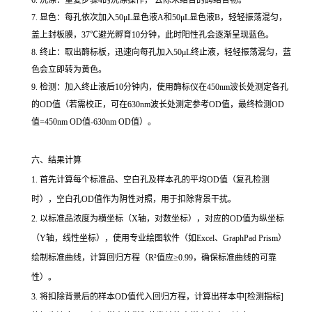
7. 显色：每孔依次加入50μL显色液A和50μL显色液B，轻轻振荡混匀，
盖上封板膜，37℃避光孵育10分钟，此时阳性孔会逐渐呈现蓝色。
8. 终止：取出酶标板，迅速向每孔加入50μL终止液，轻轻振荡混匀，蓝
色会立即转为黄色。
9. 检测：加入终止液后10分钟内，使用酶标仪在450nm波长处测定各孔
的OD值（若需校正，可在630nm波长处测定参考OD值，最终检测OD
值=450nm OD值-630nm OD值）。
六、结果计算
1. 首先计算每个标准品、空白孔及样本孔的平均OD值（复孔检测
时），空白孔OD值作为阴性对照，用于扣除背景干扰。
2. 以标准品浓度为横坐标（X轴，对数坐标），对应的OD值为纵坐标
（Y轴，线性坐标），使用专业绘图软件（如Excel、GraphPad Prism）
绘制标准曲线，计算回归方程（R²值应≥0.99，确保标准曲线的可靠
性）。
3. 将扣除背景后的样本OD值代入回归方程，计算出样本中[检测指标]