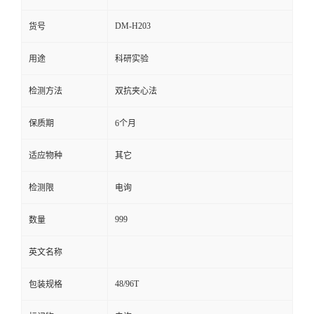
留
DM-H203
货号
用途
科研实验
言
检测方法
双抗夹心法
保质期
6个月
适应物种
其它
检测限
电询
999
数量
英文名称
48/96T
包装规格