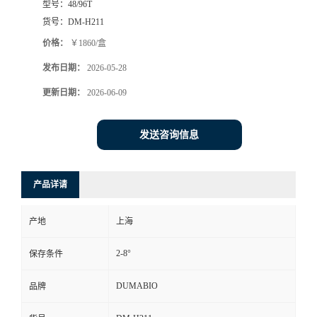
型号：
48/96T
货号：
DM-H211
书
价格：
￥1860/盒
荣
发布日期：
2026-05-28
更新日期：
2026-06-09
誉
联
发送咨询信息
系
产品详请
方
产地
上海
式
2-8°
保存条件
在
DUMABIO
品牌
线