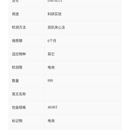
DM-H211
货号
留
用途
科研实验
言
检测方法
双抗夹心法
保质期
6个月
适应物种
其它
检测限
电询
999
数量
英文名称
48/96T
包装规格
标记物
电询