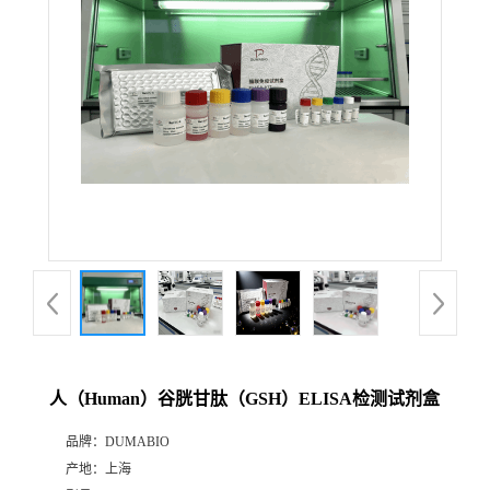
公
司
动
态
产
品
展
人（Human）谷胱甘肽（GSH）ELISA检测试剂盒
厅
品牌：
DUMABIO
产地：
上海
证