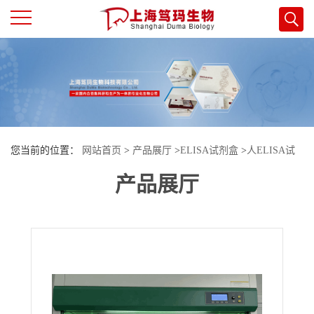
公
司
首
您当前的位置：
网站首页
>
产品展厅
>
ELISA试剂盒
>
人ELISA试
页
产品展厅
剂盒
>
人（Human）谷胱甘肽（GSH）ELISA检测试剂盒
公
司
介
绍