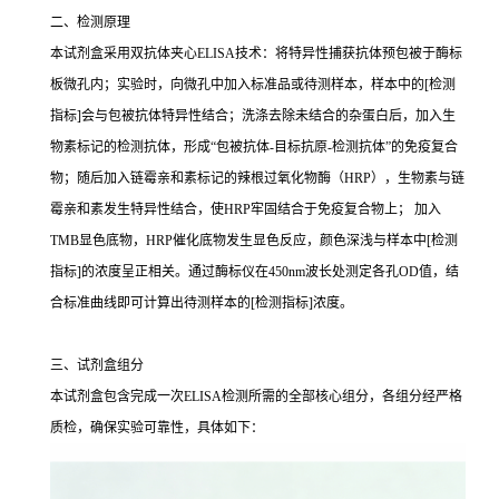
二、检测原理
本试剂盒采用双抗体夹心ELISA技术：将特异性捕获抗体预包被于酶标
板微孔内；实验时，向微孔中加入标准品或待测样本，样本中的[检测
指标]会与包被抗体特异性结合；洗涤去除未结合的杂蛋白后，加入生
物素标记的检测抗体，形成“包被抗体-目标抗原-检测抗体”的免疫复合
物；随后加入链霉亲和素标记的辣根过氧化物酶（HRP），生物素与链
霉亲和素发生特异性结合，使HRP牢固结合于免疫复合物上； 加入
TMB显色底物，HRP催化底物发生显色反应，颜色深浅与样本中[检测
指标]的浓度呈正相关。通过酶标仪在450nm波长处测定各孔OD值，结
合标准曲线即可计算出待测样本的[检测指标]浓度。
三、试剂盒组分
本试剂盒包含完成一次ELISA检测所需的全部核心组分，各组分经严格
质检，确保实验可靠性，具体如下：