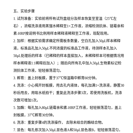
五、实验步骤
1. 试剂准备：实验前将所有试剂盒组分及样本恢复至室温（25℃左
右），浓缩洗涤液用蒸馏水稀释至1×工作液，浓缩检测抗体、链霉亲和
素-HRP按说明书比例用样本稀释液稀释至工作液，现配现用。
2. 加样：根据实验需求确定所需板条数量，空白孔加入50μL样本稀释
液，标准品孔加入50μL不同浓度的标准品工作液，待测样本孔加入
50μL处理后的样本（已稀释的样本直接加入，未稀释样本可根据情况用
样本稀释液1:1稀释后加入）；随后向所有孔中加入50μL生物素标记检
测抗体工作液，轻轻振荡混匀。
3. 孵育：盖上封板膜，置于37℃恒温箱中孵育60分钟。
4. 洗涤：小心揭开封板膜，甩去孔内液体，每孔加满1×洗涤液，静置30
秒后甩去，用吸水纸拍干；重复此洗涤步骤3次，若使用洗板机，洗涤
次数可增加1次。
5. 加酶：每孔加入80μL链霉亲和素-HRP工作液，轻轻振荡混匀，盖上
封板膜，37℃孵育30分钟。
6. 洗涤：重复步骤4的洗涤操作， 去除未结合的酶结合物。
7. 显色：每孔依次加入50μL显色液A和50μL显色液B，轻轻振荡混匀，