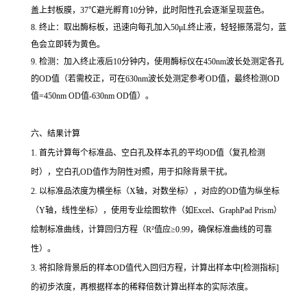
盖上封板膜，37℃避光孵育10分钟，此时阳性孔会逐渐呈现蓝色。
8. 终止：取出酶标板，迅速向每孔加入50μL终止液，轻轻振荡混匀，蓝
色会立即转为黄色。
9. 检测：加入终止液后10分钟内，使用酶标仪在450nm波长处测定各孔
的OD值（若需校正，可在630nm波长处测定参考OD值，最终检测OD
值=450nm OD值-630nm OD值）。
六、结果计算
1. 首先计算每个标准品、空白孔及样本孔的平均OD值（复孔检测
时），空白孔OD值作为阴性对照，用于扣除背景干扰。
2. 以标准品浓度为横坐标（X轴，对数坐标），对应的OD值为纵坐标
（Y轴，线性坐标），使用专业绘图软件（如Excel、GraphPad Prism）
绘制标准曲线，计算回归方程（R²值应≥0.99，确保标准曲线的可靠
性）。
3. 将扣除背景后的样本OD值代入回归方程，计算出样本中[检测指标]
的初步浓度，再根据样本的稀释倍数计算出样本的实际浓度。