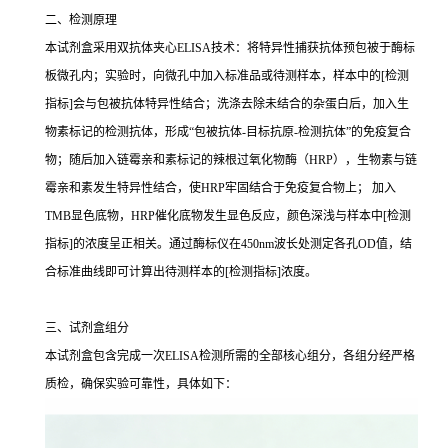
二、检测原理
本试剂盒采用双抗体夹心ELISA技术：将特异性捕获抗体预包被于酶标
板微孔内；实验时，向微孔中加入标准品或待测样本，样本中的[检测
指标]会与包被抗体特异性结合；洗涤去除未结合的杂蛋白后，加入生
物素标记的检测抗体，形成“包被抗体-目标抗原-检测抗体”的免疫复合
物；随后加入链霉亲和素标记的辣根过氧化物酶（HRP），生物素与链
霉亲和素发生特异性结合，使HRP牢固结合于免疫复合物上； 加入
TMB显色底物，HRP催化底物发生显色反应，颜色深浅与样本中[检测
指标]的浓度呈正相关。通过酶标仪在450nm波长处测定各孔OD值，结
合标准曲线即可计算出待测样本的[检测指标]浓度。
三、试剂盒组分
本试剂盒包含完成一次ELISA检测所需的全部核心组分，各组分经严格
质检，确保实验可靠性，具体如下：