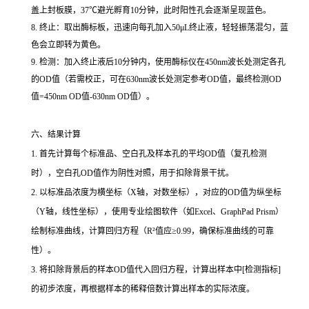
盖上封板膜，37℃避光孵育10分钟，此时阳性孔会逐渐呈现蓝色。
8. 终止：取出酶标板，迅速向每孔加入50μL终止液，轻轻振荡混匀，蓝
色会立即转为黄色。
9. 检测：加入终止液后10分钟内，使用酶标仪在450nm波长处测定各孔
的OD值（若需校正，可在630nm波长处测定参考OD值，最终检测OD
值=450nm OD值-630nm OD值）。
六、结果计算
1. 首先计算每个标准品、空白孔及样本孔的平均OD值（复孔检测
时），空白孔OD值作为阴性对照，用于扣除背景干扰。
2. 以标准品浓度为横坐标（X轴，对数坐标），对应的OD值为纵坐标
（Y轴，线性坐标），使用专业绘图软件（如Excel、GraphPad Prism）
绘制标准曲线，计算回归方程（R²值应≥0.99，确保标准曲线的可靠
性）。
3. 将扣除背景后的样本OD值代入回归方程，计算出样本中[检测指标]
的初步浓度，再根据样本的稀释倍数计算出样本的实际浓度。