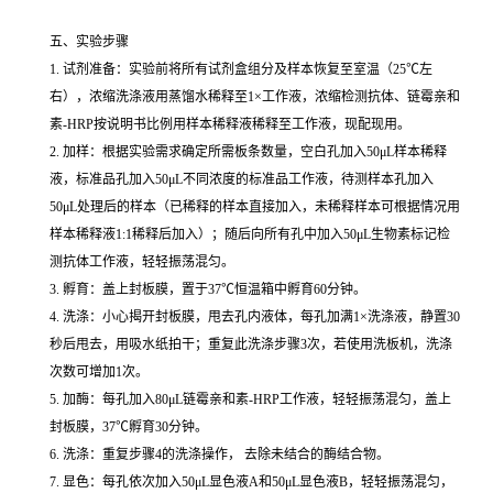
五、实验步骤
1. 试剂准备：实验前将所有试剂盒组分及样本恢复至室温（25℃左
右），浓缩洗涤液用蒸馏水稀释至1×工作液，浓缩检测抗体、链霉亲和
素-HRP按说明书比例用样本稀释液稀释至工作液，现配现用。
2. 加样：根据实验需求确定所需板条数量，空白孔加入50μL样本稀释
液，标准品孔加入50μL不同浓度的标准品工作液，待测样本孔加入
50μL处理后的样本（已稀释的样本直接加入，未稀释样本可根据情况用
样本稀释液1:1稀释后加入）；随后向所有孔中加入50μL生物素标记检
测抗体工作液，轻轻振荡混匀。
3. 孵育：盖上封板膜，置于37℃恒温箱中孵育60分钟。
4. 洗涤：小心揭开封板膜，甩去孔内液体，每孔加满1×洗涤液，静置30
秒后甩去，用吸水纸拍干；重复此洗涤步骤3次，若使用洗板机，洗涤
次数可增加1次。
5. 加酶：每孔加入80μL链霉亲和素-HRP工作液，轻轻振荡混匀，盖上
封板膜，37℃孵育30分钟。
6. 洗涤：重复步骤4的洗涤操作， 去除未结合的酶结合物。
7. 显色：每孔依次加入50μL显色液A和50μL显色液B，轻轻振荡混匀，