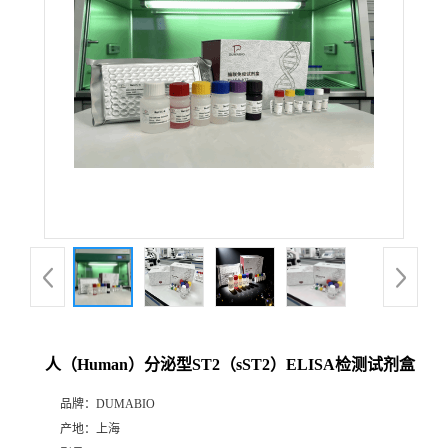
公
司
动
态
产
品
展
人（Human）分泌型ST2（sST2）ELISA检测试剂盒
厅
品牌：
DUMABIO
产地：
上海
证