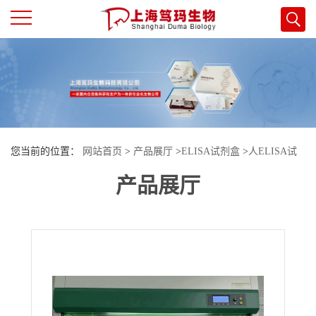
公
司
首
您当前的位置：
网站首页
>
产品展厅
>
ELISA试剂盒
>
人ELISA试
页
产品展厅
剂盒
>
人（Human）分泌型ST2（sST2）ELISA检测试剂盒
公
司
介
绍