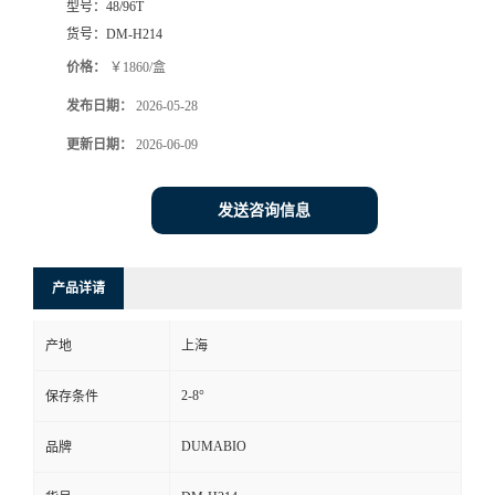
型号：
48/96T
货号：
DM-H214
书
价格：
￥1860/盒
荣
发布日期：
2026-05-28
更新日期：
2026-06-09
誉
联
发送咨询信息
系
产品详请
方
产地
上海
式
2-8°
保存条件
在
DUMABIO
品牌
线