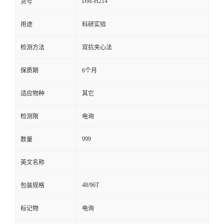
DM-H214
货号
留
用途
科研实验
言
检测方法
双抗夹心法
保质期
6个月
适应物种
其它
检测限
电询
999
数量
英文名称
48/96T
包装规格
标记物
电询