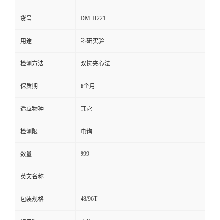
留
DM-H221
货号
用途
科研实验
言
检测方法
双抗夹心法
保质期
6个月
适应物种
其它
检测限
电询
999
数量
英文名称
48/96T
包装规格