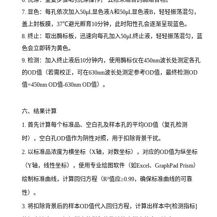
7. 显色：每孔依次加入50μL显色液A和50μL显色液B，轻轻振荡混匀，
盖上封板膜，37℃避光孵育10分钟，此时阳性孔会逐渐呈现蓝色。
8. 终止：取出酶标板，迅速向每孔加入50μL终止液，轻轻振荡混匀，蓝
色会立即转为黄色。
9. 检测：加入终止液后10分钟内，使用酶标仪在450nm波长处测定各孔
的OD值（若需校正，可在630nm波长处测定参考OD值，最终检测OD
值=450nm OD值-630nm OD值）。
六、结果计算
1. 首先计算每个标准品、空白孔及样本孔的平均OD值（复孔检测
时），空白孔OD值作为阴性对照，用于扣除背景干扰。
2. 以标准品浓度为横坐标（X轴，对数坐标），对应的OD值为纵坐标
（Y轴，线性坐标），使用专业绘图软件（如Excel、GraphPad Prism）
绘制标准曲线，计算回归方程（R²值应≥0.99，确保标准曲线的可靠
性）。
3. 将扣除背景后的样本OD值代入回归方程，计算出样本中[检测指标]