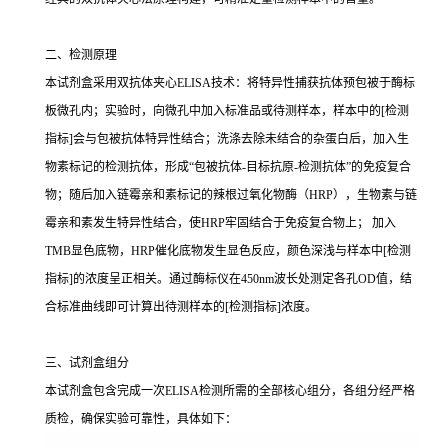
二、检测原理
本试剂盒采用双抗体夹心ELISA技术：将特异性捕获抗体预包被于酶标
板微孔内；实验时，向微孔中加入标准品或待测样本，样本中的[检测
指标]会与包被抗体特异性结合；洗涤去除未结合的杂蛋白后，加入生
物素标记的检测抗体，形成“包被抗体-目标抗原-检测抗体”的免疫复合
物；随后加入链霉亲和素标记的辣根过氧化物酶（HRP），生物素与链
霉亲和素发生特异性结合，使HRP牢固结合于免疫复合物上； 加入
TMB显色底物，HRP催化底物发生显色反应，颜色深浅与样本中[检测
指标]的浓度呈正相关。通过酶标仪在450nm波长处测定各孔OD值，结
合标准曲线即可计算出待测样本的[检测指标]浓度。
三、试剂盒组分
本试剂盒包含完成一次ELISA检测所需的全部核心组分，各组分经严格
质检，确保实验可靠性，具体如下：