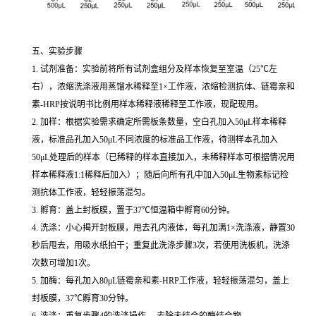
五、实验步骤
1. 试剂准备：实验前将所有试剂盒组分及样本恢复至室温（25℃左
右），浓缩洗涤液用蒸馏水稀释至1×工作液，浓缩检测抗体、链霉亲和
素-HRP按说明书比例用样本稀释液稀释至工作液，现配现用。
2. 加样：根据实验需求确定所需板条数量，空白孔加入50μL样本稀释
液，标准品孔加入50μL不同浓度的标准品工作液，待测样本孔加入
50μL处理后的样本（已稀释的样本直接加入，未稀释样本可根据情况用
样本稀释液1:1稀释后加入）；随后向所有孔中加入50μL生物素标记检
测抗体工作液，轻轻振荡混匀。
3. 孵育：盖上封板膜，置于37℃恒温箱中孵育60分钟。
4. 洗涤：小心揭开封板膜，甩去孔内液体，每孔加满1×洗涤液，静置30
秒后甩去，用吸水纸拍干；重复此洗涤步骤3次，若使用洗板机，洗涤
次数可增加1次。
5. 加酶：每孔加入80μL链霉亲和素-HRP工作液，轻轻振荡混匀，盖上
封板膜，37℃孵育30分钟。
6. 洗涤：重复步骤4的洗涤操作， 去除未结合的酶结合物。