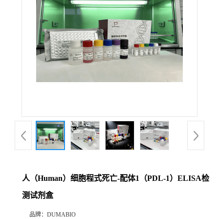
公
司
动
态
产
品
展
人（Human）细胞程式死亡-配体1（PDL-1）ELISA检
厅
测试剂盒
证
品牌：
DUMABIO