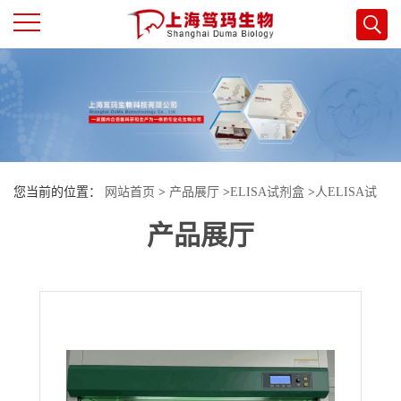
公
司
首
您当前的位置：
网站首页
>
产品展厅
>
ELISA试剂盒
>
人ELISA试
页
产品展厅
剂盒
>
人（Human）细胞程式死亡-配体1（PDL-1）ELISA检测试剂
公
盒
司
介
绍