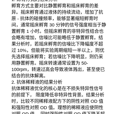
孵育方式主要对比静置孵育和摇床孵育的差
异。摇床孵育通过液体的持续流动，增加了抗
原 - 抗体的碰撞频率，能够显著缩短孵育时
间，通常摇床孵育 30 分钟的信号强度相当于静
置孵育 1 小时。但摇床孵育的非特异性结合也
会略有增加，信噪比可能略低于静置孵育。结
果分析时，若摇床孵育的信噪比下降幅度不超
过 10%，但能将实验周期缩短一半以上，则优
先选择摇床孵育；若信噪比下降明显，则仍采
用静置孵育。摇床转速通常设置为 50-
100rpm，转速过高会导致液体溅出，甚至使已
结合的抗体解离。
2. 抗体稀释液的结果分析
抗体稀释液优化的核心是在不损失特异性信号
的前提下， 限度降低非特异性背景。结果分析
时，比较不同稀释液配方下的阴性对照 OD 值
和强阳性对照 OD 值。理想的稀释液应使阴性
对照 OD 值 ，同时强阳性对照 OD 值下降不超