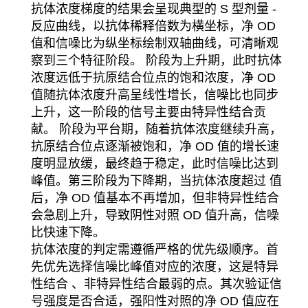
抗体浓度梯度的结果会呈现典型的 S 型剂量 -
反应曲线，以抗体稀释倍数为横坐标，净 OD
值和信噪比为纵坐标绘制双轴曲线，可清晰观
察到三个特征阶段。 阶段为上升期，此时抗体
浓度远低于抗原结合位点的饱和浓度，净 OD
值随抗体浓度升高呈线性增长，信噪比也同步
上升，这一阶段的信号主要由特异性结合贡
献。 阶段为平台期，随着抗体浓度继续升高，
抗原结合位点逐渐被饱和，净 OD 值的增长速
度明显放缓，最终趋于稳定，此时信噪比达到
峰值。第三阶段为下降期，当抗体浓度超过 值
后，净 OD 值基本不再增加，但非特异性结合
会急剧上升，导致阴性对照 OD 值升高，信噪
比快速下降。
抗体浓度的判定需遵循严格的优先级顺序。首
先优先选择信噪比峰值对应的浓度，这是特异
性结合 、非特异性结合最弱的点。其次验证信
号强度是否合适，强阳性对照的净 OD 值应在