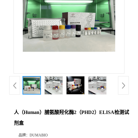
公
司
动
态
产
品
展
人（Human）脯氨酸羟化酶2（PHD2）ELISA检测试
厅
剂盒
证
品牌：
DUMABIO