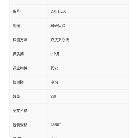
留
DM-H230
货号
用途
科研实验
言
检测方法
双抗夹心法
保质期
6个月
适应物种
其它
检测限
电询
999
数量
英文名称
48/96T
包装规格