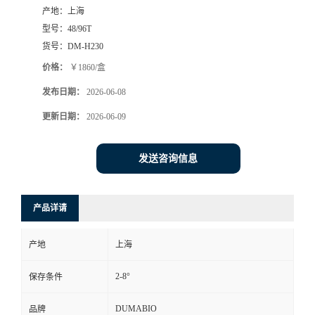
产地：
上海
书
型号：
48/96T
货号：
DM-H230
荣
价格：
￥1860/盒
发布日期：
2026-06-08
誉
更新日期：
2026-06-09
联
发送咨询信息
系
方
产品详请
式
产地
上海
在
2-8°
保存条件
线
DUMABIO
品牌