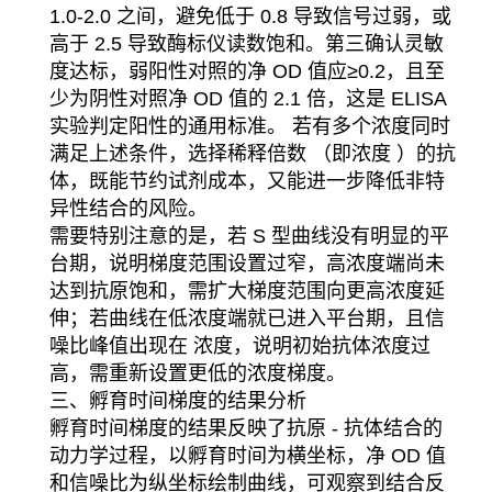
1.0-2.0 之间，避免低于 0.8 导致信号过弱，或
高于 2.5 导致酶标仪读数饱和。第三确认灵敏
度达标，弱阳性对照的净 OD 值应≥0.2，且至
少为阴性对照净 OD 值的 2.1 倍，这是 ELISA
实验判定阳性的通用标准。 若有多个浓度同时
满足上述条件，选择稀释倍数 （即浓度 ）的抗
体，既能节约试剂成本，又能进一步降低非特
异性结合的风险。
需要特别注意的是，若 S 型曲线没有明显的平
台期，说明梯度范围设置过窄，高浓度端尚未
达到抗原饱和，需扩大梯度范围向更高浓度延
伸；若曲线在低浓度端就已进入平台期，且信
噪比峰值出现在 浓度，说明初始抗体浓度过
高，需重新设置更低的浓度梯度。
三、孵育时间梯度的结果分析
孵育时间梯度的结果反映了抗原 - 抗体结合的
动力学过程，以孵育时间为横坐标，净 OD 值
和信噪比为纵坐标绘制曲线，可观察到结合反