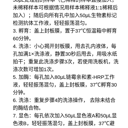
未稀释样本可根据情况用样本稀释液1:1稀释后
加入）；随后向所有孔中加入50μL生物素标记
检测抗体工作液，轻轻振荡混匀。
3. 孵育：盖上封板膜，置于37℃恒温箱中孵育
60分钟。
4. 洗涤：小心揭开封板膜，甩去孔内液体，每
孔加满1×洗涤液，静置30秒后甩去，用吸水纸
拍干；重复此洗涤步骤3次，若使用洗板机，洗
涤次数可增加1次。
5. 加酶：每孔加入80μL链霉亲和素-HRP工作
液，轻轻振荡混匀，盖上封板膜，37℃孵育30
分钟。
6. 洗涤：重复步骤4的洗涤操作， 去除未结合
的酶结合物。
7. 显色：每孔依次加入50μL显色液A和50μL显
色液B，轻轻振荡混匀，盖上封板膜，37℃避