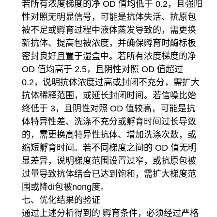
若所有浓度梯度的净 OD 值均低于 0.2，且强阳
性对照无明显信号，可能是抗体失活、抗原包
被不足或孵育过程中液体蒸发导致的，需更换
新抗体、提高包被浓度，并确保孵育时酶标板
密封良好且置于湿盒中。若所有浓度梯度的净
OD 值均高于 2.5，且阴性对照 OD 值超过
0.2，说明抗体浓度过高或封闭不充分，需扩大
抗体稀释范围，或延长封闭时间。若信噪比始
终低于 3，且阴性对照 OD 值较高，可能是抗
体特异性差、洗涤不充分或孵育时间过长导致
的，需更换高特异性抗体、增加洗涤次数，或
缩短孵育时间。若不同梯度之间的 OD 值无明
显差异，说明梯度范围设置过窄，或抗原包被
过量导致抗体结合已达到饱和，需扩大梯度范
围或降di包被nong度。
七、优化结果的验证
通过上述分析得到的 孵育条件，必须经过严格