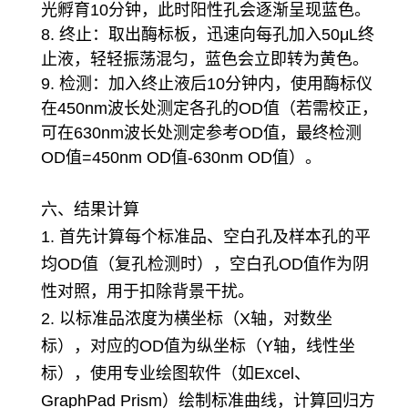
光孵育10分钟，此时阳性孔会逐渐呈现蓝色。
8. 终止：取出酶标板，迅速向每孔加入50μL终
止液，轻轻振荡混匀，蓝色会立即转为黄色。
9. 检测：加入终止液后10分钟内，使用酶标仪
在450nm波长处测定各孔的OD值（若需校正，
可在630nm波长处测定参考OD值，最终检测
OD值=450nm OD值-630nm OD值）。
六、结果计算
1. 首先计算每个标准品、空白孔及样本孔的平
均OD值（复孔检测时），空白孔OD值作为阴
性对照，用于扣除背景干扰。
2. 以标准品浓度为横坐标（X轴，对数坐
标），对应的OD值为纵坐标（Y轴，线性坐
标），使用专业绘图软件（如Excel、
GraphPad Prism）绘制标准曲线，计算回归方