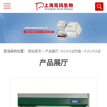
公
司
首
您当前的位置：
网站首页
>
产品展厅
>
ELISA试剂盒
>
人ELISA试
页
产品展厅
剂盒
>
人（Human）脯氨酸羟化酶2（PHD2）ELISA检测试剂盒
公
司
介
绍