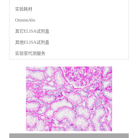
公
实验耗材
OmnimAbs
司
其它ELISA试剂盒
动
其他ELISA试剂盒
实验室代测服务
态
产
品
展
厅
证