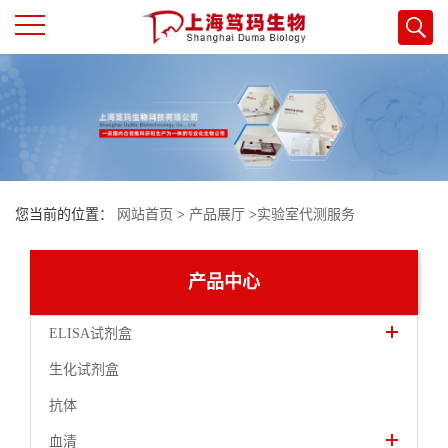
公
司
首
您当前的位置：
网站首页
>
产品展厅
>
实验室代测服务
页
公
产品中心
司
ELISA试剂盒
生化试剂盒
介
抗体
绍
血清