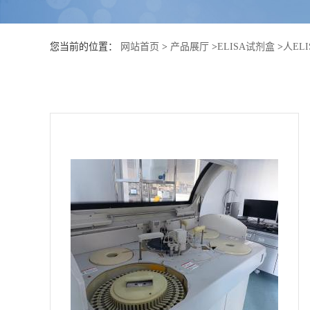
公
您当前的位置：
网站首页
>
产品展厅
>
ELISA试剂盒
>
人EL
司
动
态
产
品
展
厅
证