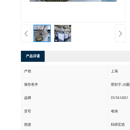
书
荣
誉
联
产品详请
系
产地
上海
方
保存条件
密封于-20
式
DUMABIO
品牌
货号
电询
在
用途
科研实验
线