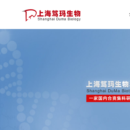
公
司
首
页
公
司
介
绍