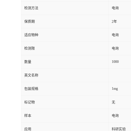
检测方法
电询
留
保质期
2年
言
适应物种
电询
检测限
电询
1000
数量
英文名称
1mg
包装规格
标记物
无
样本
电询
应用
科研实验