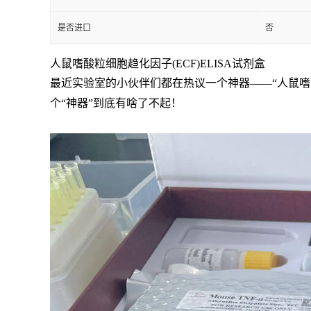
是否进口
否
人鼠嗜酸粒细胞趋化因子(ECF)ELISA试剂盒
最近实验室的小伙伴们都在热议一个神器——“人鼠嗜酸
个“神器”到底有啥了不起！