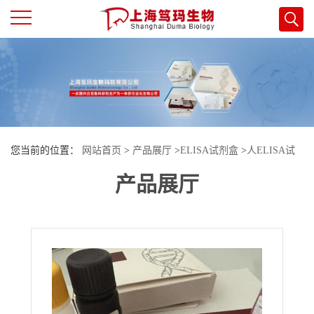
公
司
首
您当前的位置：
网站首页
>
产品展厅
>
ELISA试剂盒
>
人ELISA试
页
产品展厅
剂盒
>
人类二氢硫辛胺支链转酰基酶E2(DBT)酶联免疫试剂盒
公
司
介
绍