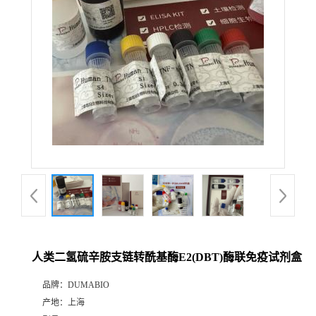
公
司
动
态
产
品
展
人类二氢硫辛胺支链转酰基酶E2(DBT)酶联免疫试剂盒
厅
品牌：
DUMABIO
产地：
上海
证