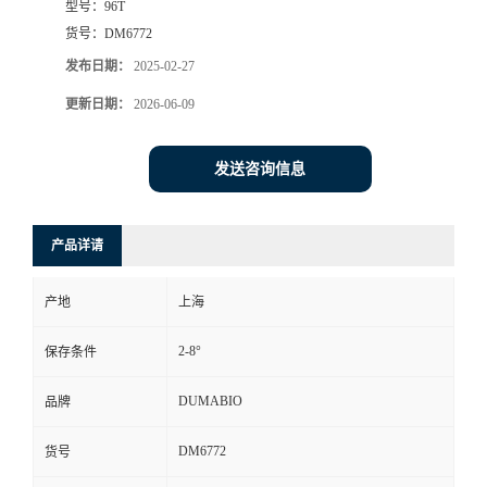
型号：
96T
货号：
DM6772
书
发布日期：
2025-02-27
荣
更新日期：
2026-06-09
誉
发送咨询信息
联
产品详请
系
产地
上海
方
2-8°
保存条件
式
DUMABIO
品牌
在
DM6772
货号
线