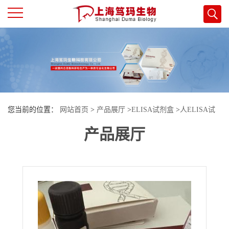
公
司
首
您当前的位置：
网站首页
>
产品展厅
>
ELISA试剂盒
>
人ELISA试
页
产品展厅
剂盒
>
人白介素35(IL-35)酶联免疫试剂盒
公
司
介
绍