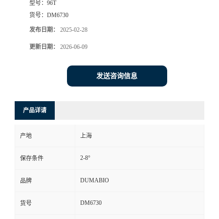
型号：
96T
货号：
DM6730
书
发布日期：
2025-02-28
荣
更新日期：
2026-06-09
誉
发送咨询信息
联
产品详请
系
产地
上海
方
2-8°
保存条件
式
DUMABIO
品牌
在
DM6730
货号
线