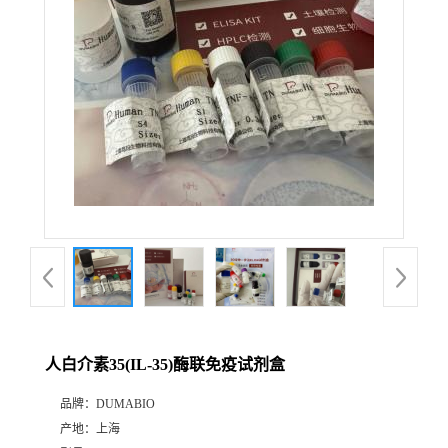
公
司
动
态
产
品
展
人白介素35(IL-35)酶联免疫试剂盒
厅
品牌：
DUMABIO
产地：
上海
证