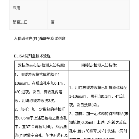
应用
是否进口
否
人优球蛋白(EL)酶联免疫试剂盒
ELISA试剂盒技术流程
双抗体夹心法(检测未知抗原)
间接法(检测未知抗体)
1、用缓冲液将抗体稀释至1-
10ug/ml。在反应孔中加0.1ml，
1、用包被缓冲液将已知抗原稀释至
4℃ 过夜。次日，弃去孔内溶
1-10ug/ml， 每孔加0.1ml，4℃过
液，用洗涤缓冲液洗3次。
夜。次日洗涤3次。
2、加样：加一定稀释的待检样
2、加样：加一定稀释的待检样品(未
品0.05ml于上述已包被之反应孔
知抗体)0.05ml于上述已包被之反应
中，置37℃ 孵育1小时。然后洗
孔中,置37℃孵育1小时,洗涤。(同时
涤(同时做空白孔，阴性对照孔及