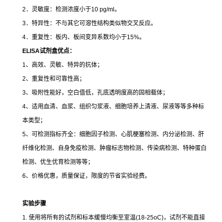
2．灵敏度：检测浓度小于10 pg/ml。
3．特异性：不与其它可溶性结构类似物交叉反应。
4．重复性：板内、板间变异系数均小于15%。
ELISA
试剂盒优点：
1、高效、灵敏、特异的抗体；
2、重复性和可靠性高；
3、吸附性能好，空白值低，孔底透明度高的固相载体；
4、适用血清、血浆、组织匀浆液、细胞培养上清液、尿液等等多种标
本类型；
5、可检测指标齐全：细胞因子检测、心肌梗塞检测、内分泌检测、肝
纤维化检测、自身免疫检测、肿瘤标志物检测、传染病检测、特种蛋白
检测、优生优育检测等等；
6、价格优惠，质量保证，限度的节省实验经费。
实验步骤
1. 使用将所有的试剂和标本缓慢均衡至室温(18-25oC)，试剂不能直接