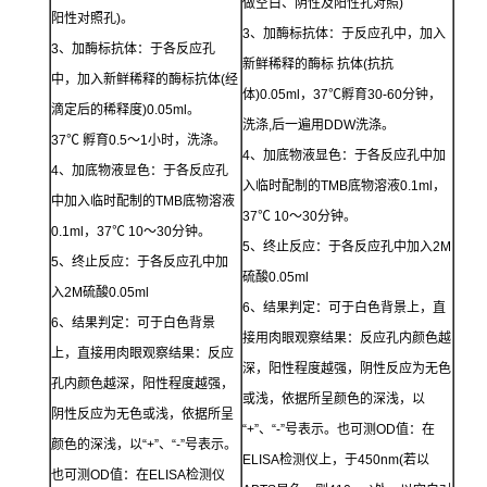
做空白、阴性及阳性孔对照)
阳性对照孔)。
3、加酶标抗体：于反应孔中，加入
3、加酶标抗体：于各反应孔
新鲜稀释的酶标 抗体(抗抗
中，加入新鲜稀释的酶标抗体(经
体)0.05ml，37℃孵育30-60分钟，
滴定后的稀释度)0.05ml。
洗涤,后一遍用DDW洗涤。
37℃ 孵育0.5～1小时，洗涤。
4、加底物液显色：于各反应孔中加
4、加底物液显色：于各反应孔
入临时配制的TMB底物溶液0.1ml，
中加入临时配制的TMB底物溶液
37℃ 10～30分钟。
0.1ml，37℃ 10～30分钟。
5、终止反应：于各反应孔中加入2M
5、终止反应：于各反应孔中加
硫酸0.05ml
入2M硫酸0.05ml
6、结果判定：可于白色背景上，直
6、结果判定：可于白色背景
接用肉眼观察结果：反应孔内颜色越
上，直接用肉眼观察结果：反应
深，阳性程度越强，阴性反应为无色
孔内颜色越深，阳性程度越强，
或浅，依据所呈颜色的深浅，以
阴性反应为无色或浅，依据所呈
“+”、“-”号表示。也可测OD值：在
颜色的深浅，以“+”、“-”号表示。
ELISA检测仪上，于450nm(若以
也可测OD值：在ELISA检测仪