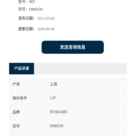
型号：
96T
货号：
DM6550
书
发布日期：
2025-03-06
荣
更新日期：
2026-06-09
誉
发送咨询信息
联
产品详请
系
产地
上海
方
2-8°
保存条件
式
DUMABIO
品牌
在
DM6550
货号
线