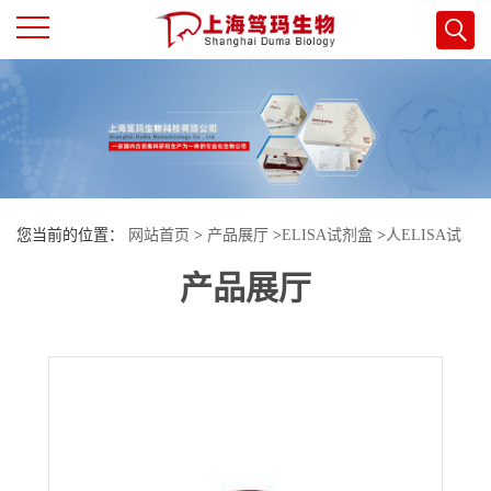
公
司
首
您当前的位置：
网站首页
>
产品展厅
>
ELISA试剂盒
>
人ELISA试
页
产品展厅
剂盒
>
人优球蛋白(EL)酶联免疫试剂盒
公
司
介
绍