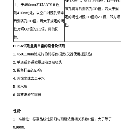
ABTS显色，则410nm)处，以空白对
上，于450nm(若以ABTS显色，
照孔调零后测各孔OD值，若大于规
则410nm)处，以空白对照孔调零
定的阴性对照OD值的2.1倍，即为阳
后测各孔OD值，若大于规定的阴
性。
性对照OD值的2.1倍，即为阳
性。
ELISA试剂盒需自备的设备及试剂
1. 450±10nm滤光片的酶标仪(建议仪器使用提预热)
2. 单道或多道微量加液器及吸头
3. 稀释样品的EP管
4. 蒸馏水或去离子水
5. 吸水纸
6. 盛放洗液的容器
性能
:
1．准确性：标准品线性回归与预期浓度相关系数R值，大于等于
0.9900。