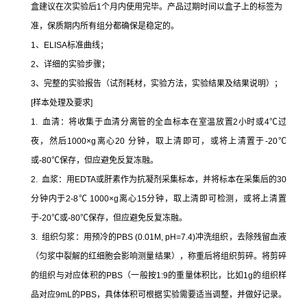
盒建议在次实验后1个月内使用完毕。产品过期时间以盒子上的标签为
准，保质期内所有组分都确保是稳定的。
1、ELISA标准曲线；
2、详细的实验步骤；
3、完整的实验报告（试剂耗材，实验方法，实验结果及结果说明）；
[样本处理及要求]
1. 血清：将收集于血清分离管的全血标本在室温放置2小时或4℃过
夜，然后1000×g离心20 分钟，取上清即可，或将上清置于-20℃
或-80℃保存，但应避免反复冻融。
2. 血浆：用EDTA或肝素作为抗凝剂采集标本，并将标本在采集后的30
分钟内于2-8℃ 1000×g离心15分钟，取上清即可检测，或将上清置
于-20℃或-80℃保存，但应避免反复冻融。
3. 组织匀浆：用预冷的PBS (0.01M, pH=7.4)冲洗组织，去除残留血液
（匀浆中裂解的红细胞会影响测量结果），称重后将组织剪碎。将剪碎
的组织与对应体积的PBS（一般按1:9的重量体积比，比如1g的组织样
品对应9mL的PBS，具体体积可根据实验需要适当调整，并做好记录。