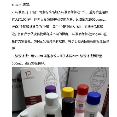
在37oC溶解。
2. 标准品(冻干品)：每瓶标准品加入标准品稀释液1mL，盖好后室温静
置大约10分钟，同时反复颠倒/搓动以助溶解，其浓度为2000pg/mL。
准备7个稀释标准品的EP管，每个EP管中加入150μL的标准品稀释
液，如图所示依次倍比稀释成不同的梯度， 标准品稀释液(0pg/mL)直
接作为空白孔。为保证实验结果有效性，每次实验请使用新的标准品溶
液。
3. 浓洗涤液：用580mL蒸馏水或去离子水将20mL浓洗涤液稀释至
600mL，进行30倍稀释。