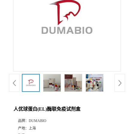
公
司
动
态
产
品
展
人优球蛋白(EL)酶联免疫试剂盒
厅
品牌：
DUMABIO
产地：
上海
证