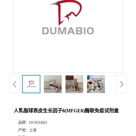
公
司
动
态
产
品
展
人乳脂球表皮生长因子8(MFGE8)酶联免疫试剂盒
厅
品牌：
DUMABIO
产地：
上海
证