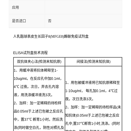
应用
是否进口
否
人乳脂球表皮生长因子8(MFGE8)酶联免疫试剂盒
ELISA试剂盒技术流程
双抗体夹心法(检测未知抗原)
间接法(检测未知抗体)
1、用缓冲液将抗体稀释至1-
10ug/ml。在反应孔中加0.1ml，
1、用包被缓冲液将已知抗原稀释至
4℃ 过夜。次日，弃去孔内溶
1-10ug/ml， 每孔加0.1ml，4℃过
液，用洗涤缓冲液洗3次。
夜。次日洗涤3次。
2、加样：加一定稀释的待检样
2、加样：加一定稀释的待检样品(未
品0.05ml于上述已包被之反应孔
知抗体)0.05ml于上述已包被之反应
中，置37℃ 孵育1小时。然后洗
孔中,置37℃孵育1小时,洗涤。(同时
涤(同时做空白孔，阴性对照孔及