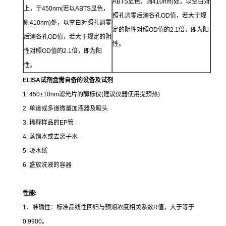
ABTS显色，则410nm)处，以空白对
上，于450nm(若以ABTS显色，
照孔调零后测各孔OD值，若大于规
则410nm)处，以空白对照孔调零
定的阴性对照OD值的2.1倍，即为阳
后测各孔OD值，若大于规定的阴
性。
性对照OD值的2.1倍，即为阳
性。
ELISA试剂盒需自备的设备及试剂
1. 450±10nm滤光片的酶标仪(建议仪器使用提预热)
2. 单道或多道微量加液器及吸头
3. 稀释样品的EP管
4. 蒸馏水或去离子水
5. 吸水纸
6. 盛放洗液的容器
性能
:
1．准确性：标准品线性回归与预期浓度相关系数R值，大于等于
0.9900。