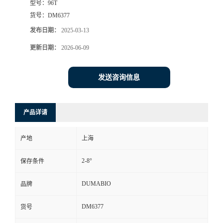
型号：
96T
货号：
DM6377
书
发布日期：
2025-03-13
荣
更新日期：
2026-06-09
誉
发送咨询信息
联
产品详请
系
产地
上海
方
2-8°
保存条件
式
DUMABIO
品牌
在
DM6377
货号
线