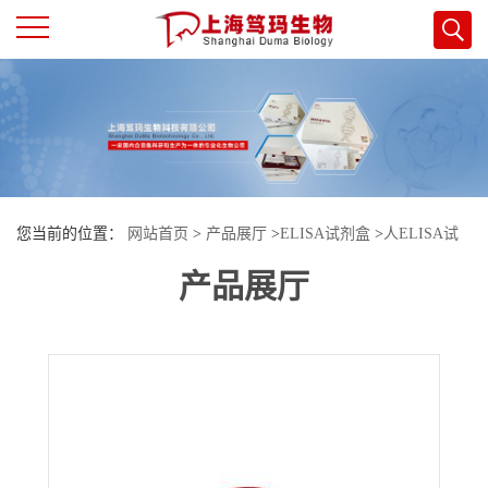
公
司
首
您当前的位置：
网站首页
>
产品展厅
>
ELISA试剂盒
>
人ELISA试
页
产品展厅
剂盒
>
人乳脂球表皮生长因子8(MFGE8)酶联免疫试剂盒
公
司
介
绍