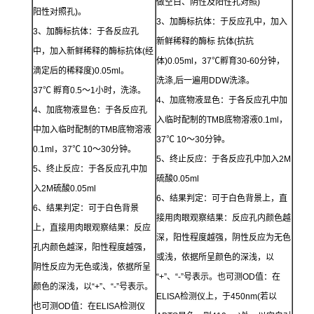
做空白、阴性及阳性孔对照)
阳性对照孔)。
3、加酶标抗体：于反应孔中，加入
3、加酶标抗体：于各反应孔
新鲜稀释的酶标 抗体(抗抗
中，加入新鲜稀释的酶标抗体(经
体)0.05ml，37℃孵育30-60分钟，
滴定后的稀释度)0.05ml。
洗涤,后一遍用DDW洗涤。
37℃ 孵育0.5～1小时，洗涤。
4、加底物液显色：于各反应孔中加
4、加底物液显色：于各反应孔
入临时配制的TMB底物溶液0.1ml，
中加入临时配制的TMB底物溶液
37℃ 10～30分钟。
0.1ml，37℃ 10～30分钟。
5、终止反应：于各反应孔中加入2M
5、终止反应：于各反应孔中加
硫酸0.05ml
入2M硫酸0.05ml
6、结果判定：可于白色背景上，直
6、结果判定：可于白色背景
接用肉眼观察结果：反应孔内颜色越
上，直接用肉眼观察结果：反应
深，阳性程度越强，阴性反应为无色
孔内颜色越深，阳性程度越强，
或浅，依据所呈颜色的深浅，以
阴性反应为无色或浅，依据所呈
“+”、“-”号表示。也可测OD值：在
颜色的深浅，以“+”、“-”号表示。
ELISA检测仪上，于450nm(若以
也可测OD值：在ELISA检测仪