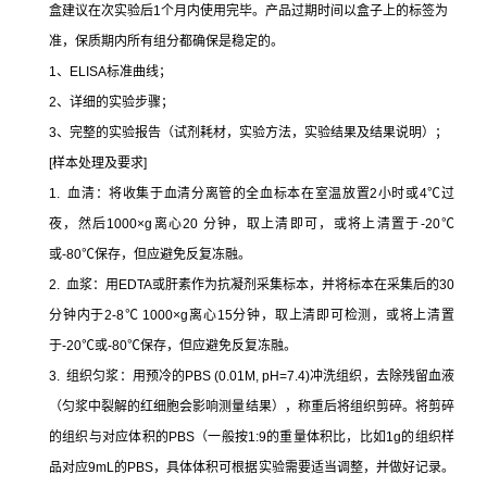
盒建议在次实验后1个月内使用完毕。产品过期时间以盒子上的标签为
准，保质期内所有组分都确保是稳定的。
1、ELISA标准曲线；
2、详细的实验步骤；
3、完整的实验报告（试剂耗材，实验方法，实验结果及结果说明）；
[样本处理及要求]
1. 血清：将收集于血清分离管的全血标本在室温放置2小时或4℃过
夜，然后1000×g离心20 分钟，取上清即可，或将上清置于-20℃
或-80℃保存，但应避免反复冻融。
2. 血浆：用EDTA或肝素作为抗凝剂采集标本，并将标本在采集后的30
分钟内于2-8℃ 1000×g离心15分钟，取上清即可检测，或将上清置
于-20℃或-80℃保存，但应避免反复冻融。
3. 组织匀浆：用预冷的PBS (0.01M, pH=7.4)冲洗组织，去除残留血液
（匀浆中裂解的红细胞会影响测量结果），称重后将组织剪碎。将剪碎
的组织与对应体积的PBS（一般按1:9的重量体积比，比如1g的组织样
品对应9mL的PBS，具体体积可根据实验需要适当调整，并做好记录。