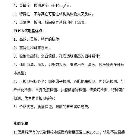
2．灵敏度：检测浓度小于10 pg/ml。
3．特异性：不与其它可溶性结构类似物交叉反应。
4．重复性：板内、板间变异系数均小于15%。
ELISA
试剂盒优点：
1、高效、灵敏、特异的抗体；
2、重复性和可靠性高；
3、吸附性能好，空白值低，孔底透明度高的固相载体；
4、适用血清、血浆、组织匀浆液、细胞培养上清液、尿液等等多种标
本类型；
5、可检测指标齐全：细胞因子检测、心肌梗塞检测、内分泌检测、肝
纤维化检测、自身免疫检测、肿瘤标志物检测、传染病检测、特种蛋白
检测、优生优育检测等等；
6、价格优惠，质量保证，限度的节省实验经费。
实验步骤
1. 使用将所有的试剂和标本缓慢均衡至室温(18-25oC)，试剂不能直接