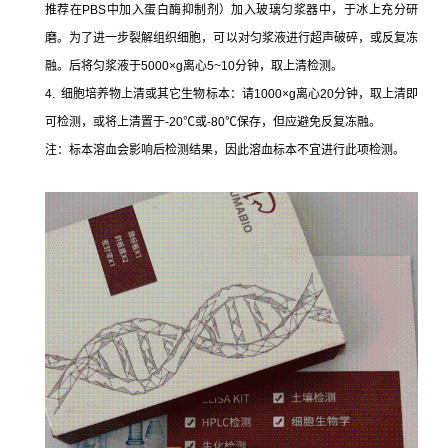
推荐在PBS中加入蛋白酶抑制剂）加入玻璃匀浆器中，于冰上充分研
磨。为了进一步裂解组织细胞，可以对匀浆液进行超声破碎，或反复冻
融。后将匀浆液于5000×g离心5~10分钟，取上清检测。
4. 细胞培养物上清或其它生物标本：请1000×g离心20分钟，取上清即
可检测，或将上清置于-20℃或-80℃保存，但应避免反复冻融。
注：标本溶血会影响后检测结果，因此溶血标本不宜进行此项检测。