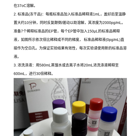
在37oC溶解。
2. 标准品(冻干品)：每瓶标准品加入标准品稀释液1mL，盖好后室温静
置大约10分钟，同时反复颠倒/搓动以助溶解，其浓度为2000pg/mL。
准备7个稀释标准品的EP管，每个EP管中加入150μL的标准品稀释
液，如图所示依次倍比稀释成不同的梯度， 标准品稀释液(0pg/mL)直
接作为空白孔。为保证实验结果有效性，每次实验请使用新的标准品溶
液。
3. 浓洗涤液：用580mL蒸馏水或去离子水将20mL浓洗涤液稀释至
600mL，进行30倍稀释。