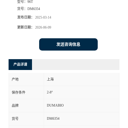
型号：
96T
货号：
DM6354
书
发布日期：
2025-03-14
荣
更新日期：
2026-06-09
誉
发送咨询信息
联
产品详请
系
产地
上海
方
2-8°
保存条件
式
DUMABIO
品牌
在
DM6354
货号
线