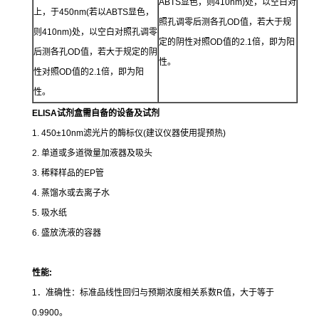
ABTS显色，则410nm)处，以空白对
上，于450nm(若以ABTS显色，
照孔调零后测各孔OD值，若大于规
则410nm)处，以空白对照孔调零
定的阴性对照OD值的2.1倍，即为阳
后测各孔OD值，若大于规定的阴
性。
性对照OD值的2.1倍，即为阳
性。
ELISA试剂盒需自备的设备及试剂
1. 450±10nm滤光片的酶标仪(建议仪器使用提预热)
2. 单道或多道微量加液器及吸头
3. 稀释样品的EP管
4. 蒸馏水或去离子水
5. 吸水纸
6. 盛放洗液的容器
性能
:
1．准确性：标准品线性回归与预期浓度相关系数R值，大于等于
0.9900。