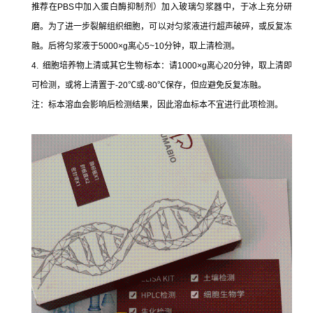
推荐在PBS中加入蛋白酶抑制剂）加入玻璃匀浆器中，于冰上充分研
磨。为了进一步裂解组织细胞，可以对匀浆液进行超声破碎，或反复冻
融。后将匀浆液于5000×g离心5~10分钟，取上清检测。
4. 细胞培养物上清或其它生物标本：请1000×g离心20分钟，取上清即
可检测，或将上清置于-20℃或-80℃保存，但应避免反复冻融。
注：标本溶血会影响后检测结果，因此溶血标本不宜进行此项检测。