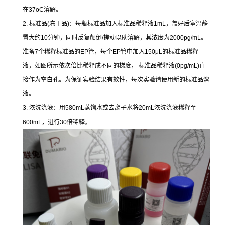
在37oC溶解。
2. 标准品(冻干品)：每瓶标准品加入标准品稀释液1mL，盖好后室温静
置大约10分钟，同时反复颠倒/搓动以助溶解，其浓度为2000pg/mL。
准备7个稀释标准品的EP管，每个EP管中加入150μL的标准品稀释
液，如图所示依次倍比稀释成不同的梯度， 标准品稀释液(0pg/mL)直
接作为空白孔。为保证实验结果有效性，每次实验请使用新的标准品溶
液。
3. 浓洗涤液：用580mL蒸馏水或去离子水将20mL浓洗涤液稀释至
600mL，进行30倍稀释。