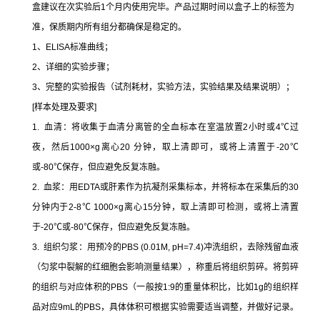
盒建议在次实验后1个月内使用完毕。产品过期时间以盒子上的标签为
准，保质期内所有组分都确保是稳定的。
1、ELISA标准曲线；
2、详细的实验步骤；
3、完整的实验报告（试剂耗材，实验方法，实验结果及结果说明）；
[样本处理及要求]
1. 血清：将收集于血清分离管的全血标本在室温放置2小时或4℃过
夜，然后1000×g离心20 分钟，取上清即可，或将上清置于-20℃
或-80℃保存，但应避免反复冻融。
2. 血浆：用EDTA或肝素作为抗凝剂采集标本，并将标本在采集后的30
分钟内于2-8℃ 1000×g离心15分钟，取上清即可检测，或将上清置
于-20℃或-80℃保存，但应避免反复冻融。
3. 组织匀浆：用预冷的PBS (0.01M, pH=7.4)冲洗组织，去除残留血液
（匀浆中裂解的红细胞会影响测量结果），称重后将组织剪碎。将剪碎
的组织与对应体积的PBS（一般按1:9的重量体积比，比如1g的组织样
品对应9mL的PBS，具体体积可根据实验需要适当调整，并做好记录。