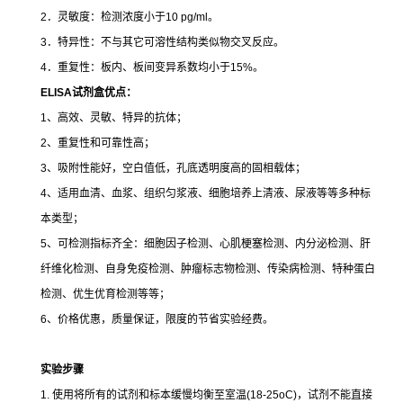
2．灵敏度：检测浓度小于10 pg/ml。
3．特异性：不与其它可溶性结构类似物交叉反应。
4．重复性：板内、板间变异系数均小于15%。
ELISA
试剂盒优点：
1、高效、灵敏、特异的抗体；
2、重复性和可靠性高；
3、吸附性能好，空白值低，孔底透明度高的固相载体；
4、适用血清、血浆、组织匀浆液、细胞培养上清液、尿液等等多种标
本类型；
5、可检测指标齐全：细胞因子检测、心肌梗塞检测、内分泌检测、肝
纤维化检测、自身免疫检测、肿瘤标志物检测、传染病检测、特种蛋白
检测、优生优育检测等等；
6、价格优惠，质量保证，限度的节省实验经费。
实验步骤
1. 使用将所有的试剂和标本缓慢均衡至室温(18-25oC)，试剂不能直接