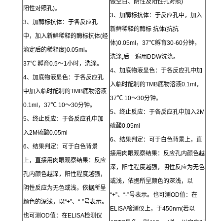
做空白、阴性及阳性孔对照)
阳性对照孔)。
3、加酶标抗体：于反应孔中，加入
3、加酶标抗体：于各反应孔
新鲜稀释的酶标 抗体(抗抗
中，加入新鲜稀释的酶标抗体(经
体)0.05ml，37℃孵育30-60分钟，
滴定后的稀释度)0.05ml。
洗涤,后一遍用DDW洗涤。
37℃ 孵育0.5～1小时，洗涤。
4、加底物液显色：于各反应孔中加
4、加底物液显色：于各反应孔
入临时配制的TMB底物溶液0.1ml，
中加入临时配制的TMB底物溶液
37℃ 10～30分钟。
0.1ml，37℃ 10～30分钟。
5、终止反应：于各反应孔中加入2M
5、终止反应：于各反应孔中加
硫酸0.05ml
入2M硫酸0.05ml
6、结果判定：可于白色背景上，直
6、结果判定：可于白色背景
接用肉眼观察结果：反应孔内颜色越
上，直接用肉眼观察结果：反应
深，阳性程度越强，阴性反应为无色
孔内颜色越深，阳性程度越强，
或浅，依据所呈颜色的深浅，以
阴性反应为无色或浅，依据所呈
“+”、“-”号表示。也可测OD值：在
颜色的深浅，以“+”、“-”号表示。
ELISA检测仪上，于450nm(若以
也可测OD值：在ELISA检测仪