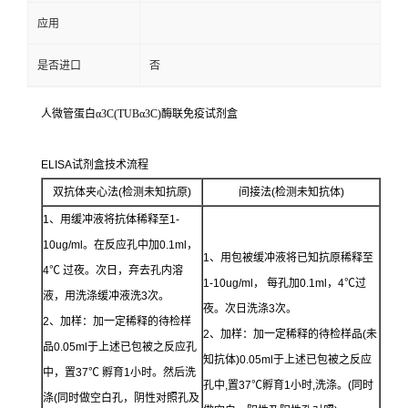
应用
是否进口
否
人微管蛋白α3C(TUBα3C)酶联免疫试剂盒
ELISA试剂盒技术流程
双抗体夹心法(检测未知抗原)
间接法(检测未知抗体)
1、用缓冲液将抗体稀释至1-
10ug/ml。在反应孔中加0.1ml，
1、用包被缓冲液将已知抗原稀释至
4℃ 过夜。次日，弃去孔内溶
1-10ug/ml， 每孔加0.1ml，4℃过
液，用洗涤缓冲液洗3次。
夜。次日洗涤3次。
2、加样：加一定稀释的待检样
2、加样：加一定稀释的待检样品(未
品0.05ml于上述已包被之反应孔
知抗体)0.05ml于上述已包被之反应
中，置37℃ 孵育1小时。然后洗
孔中,置37℃孵育1小时,洗涤。(同时
涤(同时做空白孔，阴性对照孔及