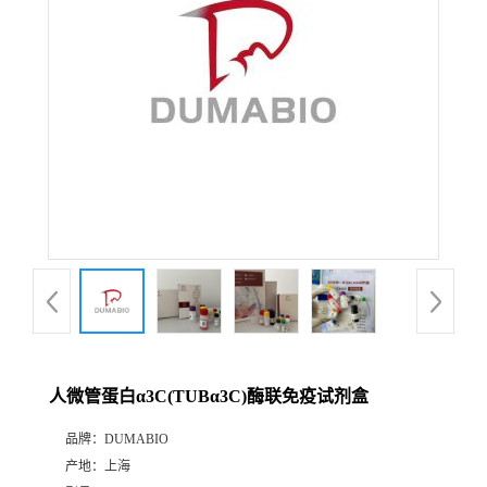
公
司
动
态
产
品
展
人微管蛋白α3C(TUBα3C)酶联免疫试剂盒
厅
品牌：
DUMABIO
产地：
上海
证