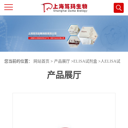
公
司
首
您当前的位置：
网站首页
>
产品展厅
>
ELISA试剂盒
>
人ELISA试
页
产品展厅
剂盒
>
人微管蛋白α3C(TUBα3C)酶联免疫试剂盒
公
司
介
绍