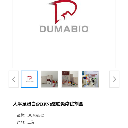
公
司
动
态
产
品
展
人平足蛋白(PDPN)酶联免疫试剂盒
厅
品牌：
DUMABIO
产地：
上海
证