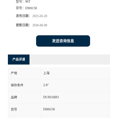
型号：
96T
货号：
DM6158
书
发布日期：
2025-03-20
荣
更新日期：
2026-06-09
誉
发送咨询信息
联
产品详请
系
产地
上海
方
2-8°
保存条件
式
DUMABIO
品牌
在
DM6158
货号
线