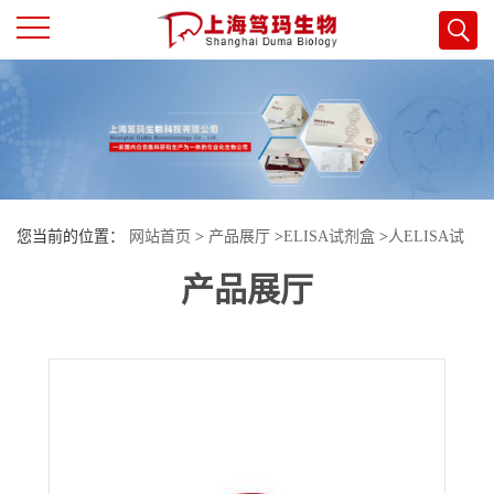
公
司
首
您当前的位置：
网站首页
>
产品展厅
>
ELISA试剂盒
>
人ELISA试
页
产品展厅
剂盒
>
人平足蛋白(PDPN)酶联免疫试剂盒
公
司
介
绍