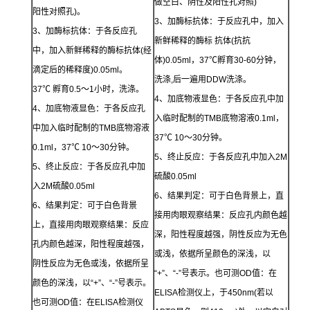
做空白、阴性及阳性孔对照)
阳性对照孔)。
3、加酶标抗体：于反应孔中，加入
3、加酶标抗体：于各反应孔
新鲜稀释的酶标 抗体(抗抗
中，加入新鲜稀释的酶标抗体(经
体)0.05ml，37℃孵育30-60分钟，
滴定后的稀释度)0.05ml。
洗涤,后一遍用DDW洗涤。
37℃ 孵育0.5～1小时，洗涤。
4、加底物液显色：于各反应孔中加
4、加底物液显色：于各反应孔
入临时配制的TMB底物溶液0.1ml，
中加入临时配制的TMB底物溶液
37℃ 10～30分钟。
0.1ml，37℃ 10～30分钟。
5、终止反应：于各反应孔中加入2M
5、终止反应：于各反应孔中加
硫酸0.05ml
入2M硫酸0.05ml
6、结果判定：可于白色背景上，直
6、结果判定：可于白色背景
接用肉眼观察结果：反应孔内颜色越
上，直接用肉眼观察结果：反应
深，阳性程度越强，阴性反应为无色
孔内颜色越深，阳性程度越强，
或浅，依据所呈颜色的深浅，以
阴性反应为无色或浅，依据所呈
“+”、“-”号表示。也可测OD值：在
颜色的深浅，以“+”、“-”号表示。
ELISA检测仪上，于450nm(若以
也可测OD值：在ELISA检测仪