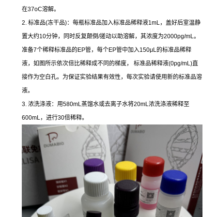
在37oC溶解。
2. 标准品(冻干品)：每瓶标准品加入标准品稀释液1mL，盖好后室温静
置大约10分钟，同时反复颠倒/搓动以助溶解，其浓度为2000pg/mL。
准备7个稀释标准品的EP管，每个EP管中加入150μL的标准品稀释
液，如图所示依次倍比稀释成不同的梯度， 标准品稀释液(0pg/mL)直
接作为空白孔。为保证实验结果有效性，每次实验请使用新的标准品溶
液。
3. 浓洗涤液：用580mL蒸馏水或去离子水将20mL浓洗涤液稀释至
600mL，进行30倍稀释。