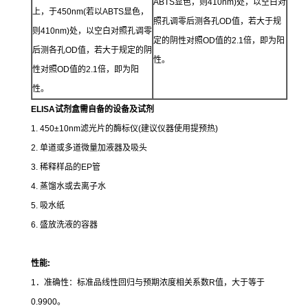
ABTS显色，则410nm)处，以空白对
上，于450nm(若以ABTS显色，
照孔调零后测各孔OD值，若大于规
则410nm)处，以空白对照孔调零
定的阴性对照OD值的2.1倍，即为阳
后测各孔OD值，若大于规定的阴
性。
性对照OD值的2.1倍，即为阳
性。
ELISA试剂盒需自备的设备及试剂
1. 450±10nm滤光片的酶标仪(建议仪器使用提预热)
2. 单道或多道微量加液器及吸头
3. 稀释样品的EP管
4. 蒸馏水或去离子水
5. 吸水纸
6. 盛放洗液的容器
性能
:
1．准确性：标准品线性回归与预期浓度相关系数R值，大于等于
0.9900。