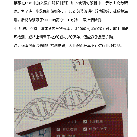
推荐在PBS中加入蛋白酶抑制剂）加入玻璃匀浆器中，于冰上充分研
磨。为了进一步裂解组织细胞，可以对匀浆液进行超声破碎，或反复冻
融。后将匀浆液于5000×g离心5~10分钟，取上清检测。
4. 细胞培养物上清或其它生物标本：请1000×g离心20分钟，取上清即
可检测，或将上清置于-20℃或-80℃保存，但应避免反复冻融。
注：标本溶血会影响后检测结果，因此溶血标本不宜进行此项检测。