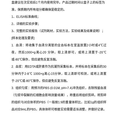
盒建议在次实验后1个月内使用完毕。产品过期时间以盒子上的标签为
准，保质期内所有组分都确保是稳定的。
1、ELISA标准曲线；
2、详细的实验步骤；
3、完整的实验报告（试剂耗材，实验方法，实验结果及结果说明）；
[样本处理及要求]
1. 血清：将收集于血清分离管的全血标本在室温放置2小时或4℃过
夜，然后1000×g离心20 分钟，取上清即可，或将上清置于-20℃
或-80℃保存，但应避免反复冻融。
2. 血浆：用EDTA或肝素作为抗凝剂采集标本，并将标本在采集后的30
分钟内于2-8℃ 1000×g离心15分钟，取上清即可检测，或将上清置
于-20℃或-80℃保存，但应避免反复冻融。
3. 组织匀浆：用预冷的PBS (0.01M, pH=7.4)冲洗组织，去除残留血液
（匀浆中裂解的红细胞会影响测量结果），称重后将组织剪碎。将剪碎
的组织与对应体积的PBS（一般按1:9的重量体积比，比如1g的组织样
品对应9mL的PBS，具体体积可根据实验需要适当调整，并做好记录。