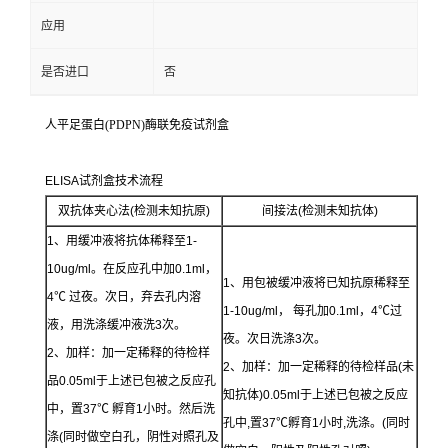
应用
是否进口
否
人平足蛋白(PDPN)酶联免疫试剂盒
ELISA试剂盒技术流程
双抗体夹心法(检测未知抗原)
间接法(检测未知抗体)
1、用缓冲液将抗体稀释至1-
10ug/ml。在反应孔中加0.1ml，
1、用包被缓冲液将已知抗原稀释至
4℃ 过夜。次日，弃去孔内溶
1-10ug/ml， 每孔加0.1ml，4℃过
液，用洗涤缓冲液洗3次。
夜。次日洗涤3次。
2、加样：加一定稀释的待检样
2、加样：加一定稀释的待检样品(未
品0.05ml于上述已包被之反应孔
知抗体)0.05ml于上述已包被之反应
中，置37℃ 孵育1小时。然后洗
孔中,置37℃孵育1小时,洗涤。(同时
涤(同时做空白孔，阴性对照孔及