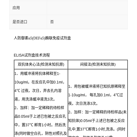
应用
是否进口
否
人防御素α5(DEFα5)酶联免疫试剂盒
ELISA试剂盒技术流程
双抗体夹心法(检测未知抗原)
间接法(检测未知抗体)
1、用缓冲液将抗体稀释至1-
10ug/ml。在反应孔中加0.1ml，
1、用包被缓冲液将已知抗原稀释至
4℃ 过夜。次日，弃去孔内溶
1-10ug/ml， 每孔加0.1ml，4℃过
液，用洗涤缓冲液洗3次。
夜。次日洗涤3次。
2、加样：加一定稀释的待检样
2、加样：加一定稀释的待检样品(未
品0.05ml于上述已包被之反应孔
知抗体)0.05ml于上述已包被之反应
中，置37℃ 孵育1小时。然后洗
孔中,置37℃孵育1小时,洗涤。(同时
涤(同时做空白孔，阴性对照孔及