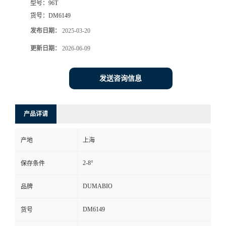
型号：
96T
货号：
DM6149
书
发布日期：
2025-03-20
荣
更新日期：
2026-06-09
誉
发送咨询信息
联
产品详请
系
产地
上海
方
2-8°
保存条件
式
DUMABIO
品牌
在
DM6149
货号
线