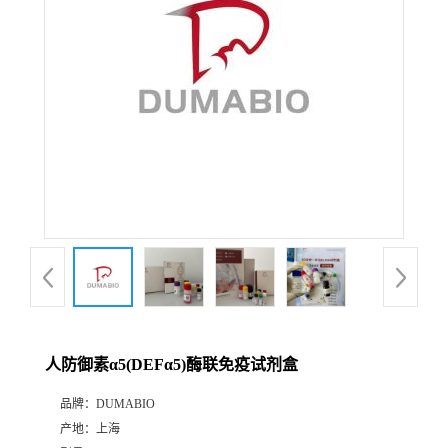
公
司
动
态
产
品
展
人防御素α5(DEFα5)酶联免疫试剂盒
厅
品牌：
DUMABIO
产地：
上海
证