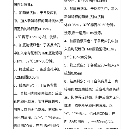
做空白、阴性及阳性孔对照)
阳性对照孔)。
3、加酶标抗体：于反应孔中，加入
3、加酶标抗体：于各反应孔
新鲜稀释的酶标 抗体(抗抗
中，加入新鲜稀释的酶标抗体(经
体)0.05ml，37℃孵育30-60分钟，
滴定后的稀释度)0.05ml。
洗涤,后一遍用DDW洗涤。
37℃ 孵育0.5～1小时，洗涤。
4、加底物液显色：于各反应孔中加
4、加底物液显色：于各反应孔
入临时配制的TMB底物溶液0.1ml，
中加入临时配制的TMB底物溶液
37℃ 10～30分钟。
0.1ml，37℃ 10～30分钟。
5、终止反应：于各反应孔中加入2M
5、终止反应：于各反应孔中加
硫酸0.05ml
入2M硫酸0.05ml
6、结果判定：可于白色背景上，直
6、结果判定：可于白色背景
接用肉眼观察结果：反应孔内颜色越
上，直接用肉眼观察结果：反应
深，阳性程度越强，阴性反应为无色
孔内颜色越深，阳性程度越强，
或浅，依据所呈颜色的深浅，以
阴性反应为无色或浅，依据所呈
“+”、“-”号表示。也可测OD值：在
颜色的深浅，以“+”、“-”号表示。
ELISA检测仪上，于450nm(若以
也可测OD值：在ELISA检测仪