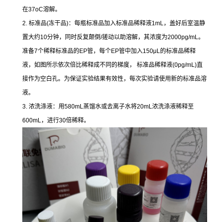
在37oC溶解。
2. 标准品(冻干品)：每瓶标准品加入标准品稀释液1mL，盖好后室温静
置大约10分钟，同时反复颠倒/搓动以助溶解，其浓度为2000pg/mL。
准备7个稀释标准品的EP管，每个EP管中加入150μL的标准品稀释
液，如图所示依次倍比稀释成不同的梯度， 标准品稀释液(0pg/mL)直
接作为空白孔。为保证实验结果有效性，每次实验请使用新的标准品溶
液。
3. 浓洗涤液：用580mL蒸馏水或去离子水将20mL浓洗涤液稀释至
600mL，进行30倍稀释。