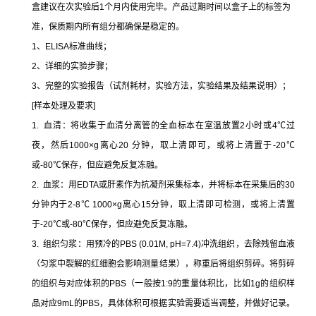
盒建议在次实验后1个月内使用完毕。产品过期时间以盒子上的标签为
准，保质期内所有组分都确保是稳定的。
1、ELISA标准曲线；
2、详细的实验步骤；
3、完整的实验报告（试剂耗材，实验方法，实验结果及结果说明）；
[样本处理及要求]
1. 血清：将收集于血清分离管的全血标本在室温放置2小时或4℃过
夜，然后1000×g离心20 分钟，取上清即可，或将上清置于-20℃
或-80℃保存，但应避免反复冻融。
2. 血浆：用EDTA或肝素作为抗凝剂采集标本，并将标本在采集后的30
分钟内于2-8℃ 1000×g离心15分钟，取上清即可检测，或将上清置
于-20℃或-80℃保存，但应避免反复冻融。
3. 组织匀浆：用预冷的PBS (0.01M, pH=7.4)冲洗组织，去除残留血液
（匀浆中裂解的红细胞会影响测量结果），称重后将组织剪碎。将剪碎
的组织与对应体积的PBS（一般按1:9的重量体积比，比如1g的组织样
品对应9mL的PBS，具体体积可根据实验需要适当调整，并做好记录。