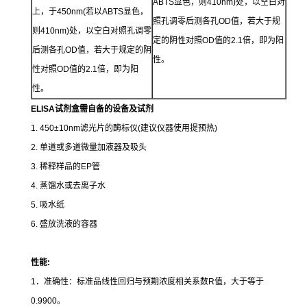
ABTS显色，则410nm)处，以空白对
上，于450nm(若以ABTS显色，
照孔调零后测各孔OD值，若大于规
则410nm)处，以空白对照孔调零
定的阴性对照OD值的2.1倍，即为阳
后测各孔OD值，若大于规定的阴
性。
性对照OD值的2.1倍，即为阳
性。
ELISA试剂盒需自备的设备及试剂
1. 450±10nm滤光片的酶标仪(建议仪器使用提预热)
2. 单道或多道微量加液器及吸头
3. 稀释样品的EP管
4. 蒸馏水或去离子水
5. 吸水纸
6. 盛放洗液的容器
性能
:
1．准确性：标准品线性回归与预期浓度相关系数R值，大于等于
0.9900。