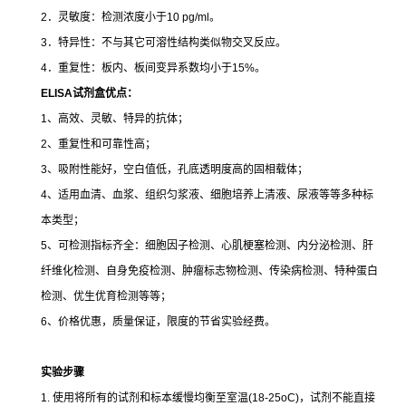
2．灵敏度：检测浓度小于10 pg/ml。
3．特异性：不与其它可溶性结构类似物交叉反应。
4．重复性：板内、板间变异系数均小于15%。
ELISA
试剂盒优点：
1、高效、灵敏、特异的抗体；
2、重复性和可靠性高；
3、吸附性能好，空白值低，孔底透明度高的固相载体；
4、适用血清、血浆、组织匀浆液、细胞培养上清液、尿液等等多种标
本类型；
5、可检测指标齐全：细胞因子检测、心肌梗塞检测、内分泌检测、肝
纤维化检测、自身免疫检测、肿瘤标志物检测、传染病检测、特种蛋白
检测、优生优育检测等等；
6、价格优惠，质量保证，限度的节省实验经费。
实验步骤
1. 使用将所有的试剂和标本缓慢均衡至室温(18-25oC)，试剂不能直接