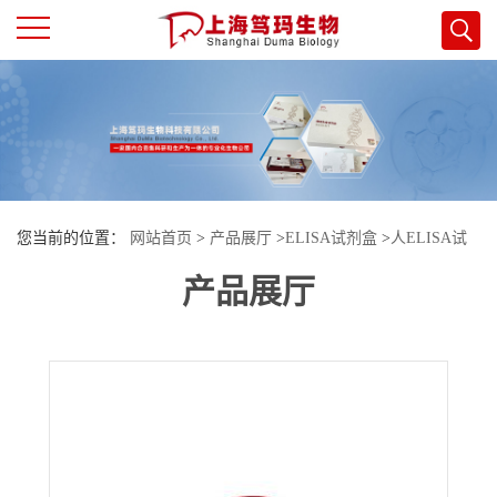
公
司
首
您当前的位置：
网站首页
>
产品展厅
>
ELISA试剂盒
>
人ELISA试
页
产品展厅
剂盒
>
人防御素α5(DEFα5)酶联免疫试剂盒
公
司
介
绍