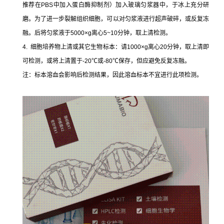
推荐在PBS中加入蛋白酶抑制剂）加入玻璃匀浆器中，于冰上充分研
磨。为了进一步裂解组织细胞，可以对匀浆液进行超声破碎，或反复冻
融。后将匀浆液于5000×g离心5~10分钟，取上清检测。
4. 细胞培养物上清或其它生物标本：请1000×g离心20分钟，取上清即
可检测，或将上清置于-20℃或-80℃保存，但应避免反复冻融。
注：标本溶血会影响后检测结果，因此溶血标本不宜进行此项检测。