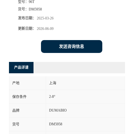
型号：
96T
货号：
DM5958
书
发布日期：
2025-03-26
荣
更新日期：
2026-06-09
誉
发送咨询信息
联
产品详请
系
产地
上海
方
2-8°
保存条件
式
DUMABIO
品牌
在
DM5958
货号
线