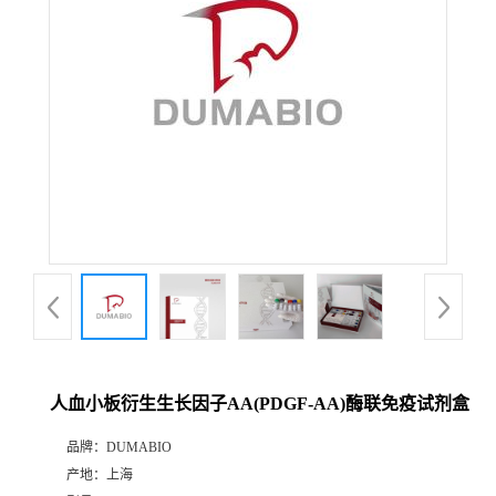
公
司
动
态
产
品
展
人血小板衍生生长因子AA(PDGF-AA)酶联免疫试剂盒
厅
品牌：
DUMABIO
产地：
上海
证