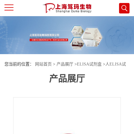
公
司
首
您当前的位置：
网站首页
>
产品展厅
>
ELISA试剂盒
>
人ELISA试
页
产品展厅
剂盒
>
人血小板衍生生长因子AA(PDGF-AA)酶联免疫试剂盒
公
司
介
绍