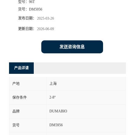
型号：
96T
货号：
DM5956
书
发布日期：
2025-03-26
荣
更新日期：
2026-06-09
誉
发送咨询信息
联
产品详请
系
产地
上海
方
2-8°
保存条件
式
DUMABIO
品牌
在
DM5956
货号
线