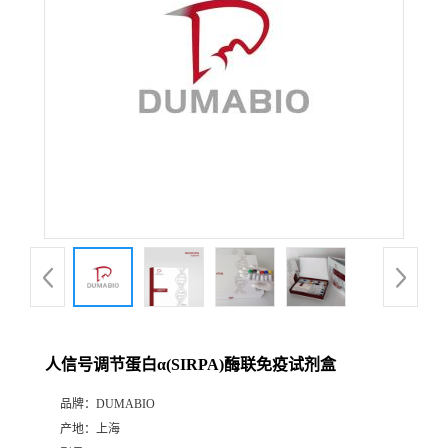
公
司
动
态
产
品
展
人信号调节蛋白α(SIRPA)酶联免疫试剂盒
厅
品牌：
DUMABIO
产地：
上海
证