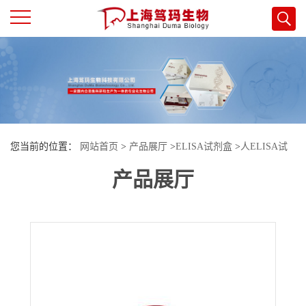
公
司
首
您当前的位置：
网站首页
>
产品展厅
>
ELISA试剂盒
>
人ELISA试
页
产品展厅
剂盒
>
人信号调节蛋白α(SIRPA)酶联免疫试剂盒
公
司
介
绍