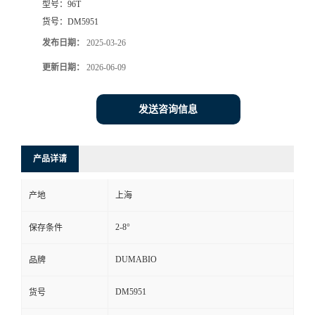
型号：
96T
货号：
DM5951
书
发布日期：
2025-03-26
荣
更新日期：
2026-06-09
誉
发送咨询信息
联
产品详请
系
产地
上海
方
2-8°
保存条件
式
DUMABIO
品牌
在
DM5951
货号
线