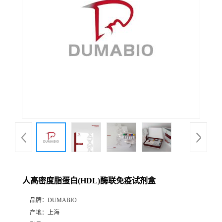
公
司
动
态
产
品
展
人高密度脂蛋白(HDL)酶联免疫试剂盒
厅
品牌：
DUMABIO
产地：
上海
证