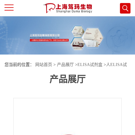
公
司
首
您当前的位置：
网站首页
>
产品展厅
>
ELISA试剂盒
>
人ELISA试
页
产品展厅
剂盒
>
人高密度脂蛋白(HDL)酶联免疫试剂盒
公
司
介
绍