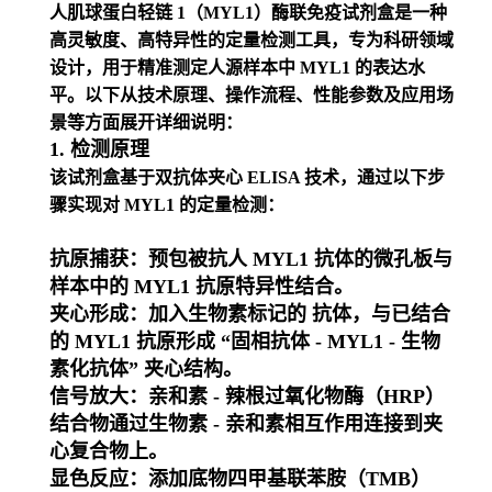
人肌球蛋白轻链 1（MYL1）酶联免疫试剂盒是一种
高灵敏度、高特异性的定量检测工具，专为科研领域
设计，用于精准测定人源样本中 MYL1 的表达水
平。以下从技术原理、操作流程、性能参数及应用场
景等方面展开详细说明：
1. 检测原理
该试剂盒基于
双抗体夹心 ELISA 技术
，通过以下步
骤实现对 MYL1 的定量检测：
抗原捕获
：预包被抗人 MYL1 抗体的微孔板与
样本中的 MYL1 抗原特异性结合。
夹心形成
：加入生物素标记的 抗体，与已结合
的 MYL1 抗原形成 “固相抗体 - MYL1 - 生物
素化抗体” 夹心结构。
信号放大
：亲和素 - 辣根过氧化物酶（HRP）
结合物通过生物素 - 亲和素相互作用连接到夹
心复合物上。
显色反应
：添加底物四甲基联苯胺（TMB）