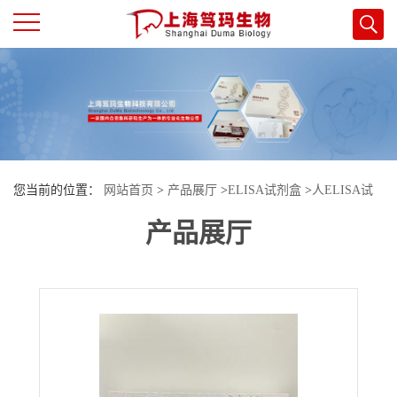
公
司
首
您当前的位置：
网站首页
>
产品展厅
>
ELISA试剂盒
>
人ELISA试
页
产品展厅
剂盒
>
人肌球蛋白轻链1(MYL1)酶联免疫试剂盒
公
司
介
绍