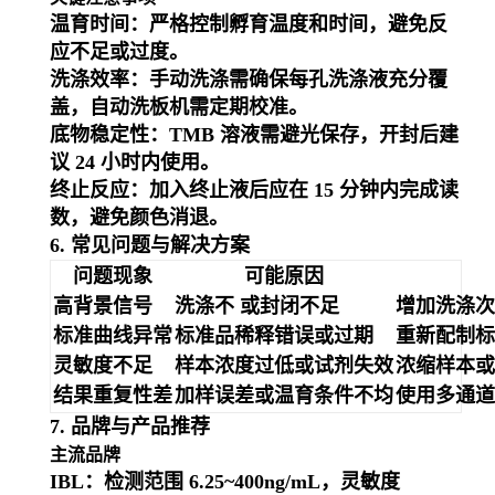
温育时间
：严格控制孵育温度和时间，避免反
应不足或过度。
洗涤效率
：手动洗涤需确保每孔洗涤液充分覆
盖，自动洗板机需定期校准。
底物稳定性
：TMB 溶液需避光保存，开封后建
议 24 小时内使用。
终止反应
：加入终止液后应在 15 分钟内完成读
数，避免颜色消退。
6. 常见问题与解决方案
问题现象
可能原因
高背景信号
洗涤不 或封闭不足
增加洗涤次
标准曲线异常
标准品稀释错误或过期
重新配制标
灵敏度不足
样本浓度过低或试剂失效
浓缩样本或
结果重复性差
加样误差或温育条件不均
使用多通道
7. 品牌与产品推荐
主流品牌
IBL
：检测范围 6.25~400ng/mL，灵敏度