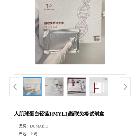
公
司
动
态
产
品
展
人肌球蛋白轻链1(MYL1)酶联免疫试剂盒
厅
品牌：
DUMABIO
产地：
上海
证