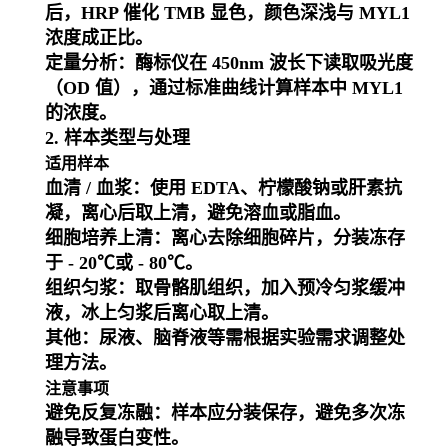
后，HRP 催化 TMB 显色，颜色深浅与 MYL1
浓度成正比。
定量分析
：酶标仪在 450nm 波长下读取吸光度
（OD 值），通过标准曲线计算样本中 MYL1
的浓度。
2. 样本类型与处理
适用样本
血清 / 血浆
：使用 EDTA、柠檬酸钠或肝素抗
凝，离心后取上清，避免溶血或脂血。
细胞培养上清
：离心去除细胞碎片，分装冻存
于 - 20℃或 - 80℃。
组织匀浆
：取骨骼肌组织，加入预冷匀浆缓冲
液，冰上匀浆后离心取上清。
其他
：尿液、脑脊液等需根据实验需求调整处
理方法。
注意事项
避免反复冻融
：样本应分装保存，避免多次冻
融导致蛋白变性。