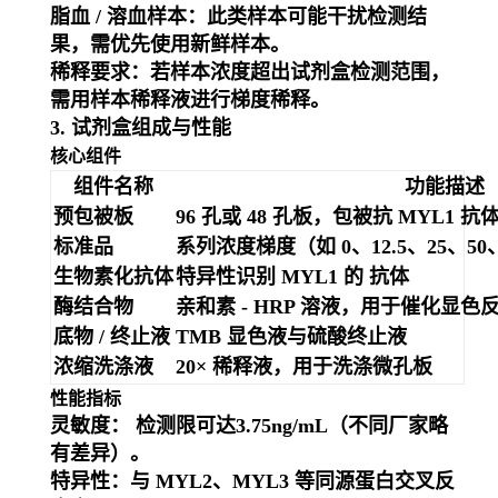
脂血 / 溶血样本
：此类样本可能干扰检测结
果，需优先使用新鲜样本。
稀释要求
：若样本浓度超出试剂盒检测范围，
需用样本稀释液进行梯度稀释。
3. 试剂盒组成与性能
核心组件
组件名称
功能描述
预包被板
96 孔或 48 孔板，包被抗 MYL1 抗
标准品
系列浓度梯度（如 0、12.5、25、50、1
生物素化抗体
特异性识别 MYL1 的 抗体
酶结合物
亲和素 - HRP 溶液，用于催化显色
底物 / 终止液
TMB 显色液与硫酸终止液
浓缩洗涤液
20× 稀释液，用于洗涤微孔板
性能指标
灵敏度
： 检测限可达
3.75ng/mL
（不同厂家略
有差异）。
特异性
：与 MYL2、MYL3 等同源蛋白交叉反