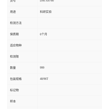
DM-X6760
货号
留
用途
科研实验
言
检测方法
保质期
6个月
适应物种
检测限
999
数量
48/96T
包装规格
标记物
样本