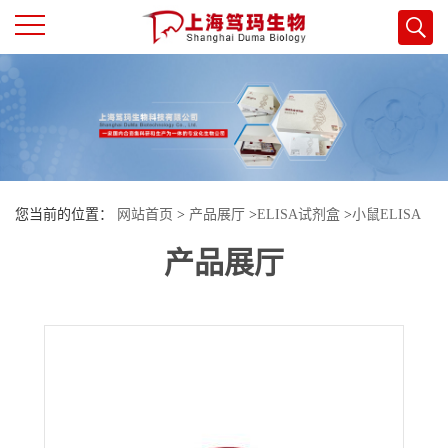
公
司
首
您当前的位置：
网站首页
>
产品展厅
>
ELISA试剂盒
>
小鼠ELISA
页
产品展厅
试剂盒
>
小鼠（Mouse）半胱氨酸（Cys）ELISA检测试剂盒
公
司
介
绍