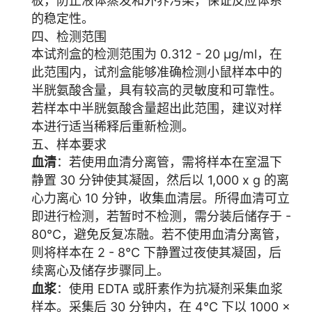
板，防止液体蒸发和外界污染，保证反应体系
的稳定性。
四、检测范围
本试剂盒的检测范围为 0.312 - 20 μg/ml，在
此范围内，试剂盒能够准确检测小鼠样本中的
半胱氨酸含量，具有较高的灵敏度和可靠性。
若样本中半胱氨酸含量超出此范围，建议对样
本进行适当稀释后重新检测。
五、样本要求
血清
：若使用血清分离管，需将样本在室温下
静置 30 分钟使其凝固，然后以 1,000 x g 的离
心力离心 10 分钟，收集血清层。所得血清可立
即进行检测，若暂时不检测，需分装后储存于 -
80°C，避免反复冻融。若不使用血清分离管，
则将样本在 2 - 8°C 下静置过夜使其凝固，后
续离心及储存步骤同上。
血浆
：使用 EDTA 或肝素作为抗凝剂采集血浆
样本。采集后 30 分钟内，在 4°C 下以 1000 ×