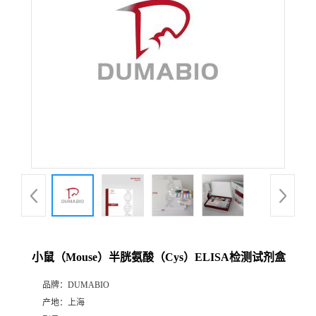
公
司
动
态
产
品
展
小鼠（Mouse）半胱氨酸（Cys）ELISA检测试剂盒
厅
品牌：
DUMABIO
产地：
上海
证