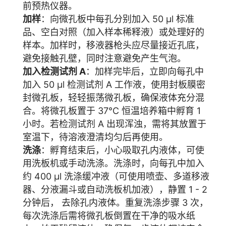
前预热仪器。
加样
：向微孔板中每孔分别加入 50 μl 标准
品、空白对照（加入样本稀释液）或处理好的
样本。加样时，移液器枪头应尽量接近孔底，
避免接触孔壁，同时注意避免产生气泡。
加入检测试剂 A
：加样完毕后，立即向每孔中
加入 50 μl 检测试剂 A 工作液，使用封板膜密
封微孔板，轻轻振荡微孔板，确保液体充分混
合。将微孔板置于 37°C 恒温培养箱中孵育 1
小时。若检测试剂 A 出现浑浊，需将其放置于
室温下，待溶液澄清均匀后再使用。
洗涤
：孵育结束后，小心吸取孔内液体，可使
用洗板机或手动洗涤。洗涤时，向每孔中加入
约 400 μl 洗涤缓冲液（可使用喷壶、多道移液
器、分液漏斗或自动洗板机加液），静置 1 - 2
分钟后， 去除孔内液体。重复洗涤步骤 3 次，
每次洗涤后需将微孔板倒置在干净的吸水纸