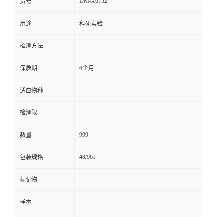
DM-X6752
货号
留
用途
科研实验
言
检测方法
保质期
6个月
适应物种
检测限
999
数量
48/96T
包装规格
标记物
样本