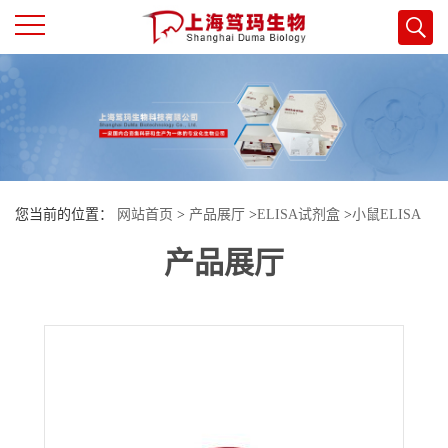
公
司
首
您当前的位置：
网站首页
>
产品展厅
>
ELISA试剂盒
>
小鼠ELISA
页
产品展厅
试剂盒
>
小鼠（Mouse）二价铁离子（Fe2+）ELISA检测试剂盒
公
司
介
绍