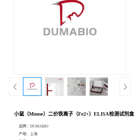
公
司
动
态
产
品
展
小鼠（Mouse）二价铁离子（Fe2+）ELISA检测试剂盒
厅
品牌：
DUMABIO
产地：
上海
证