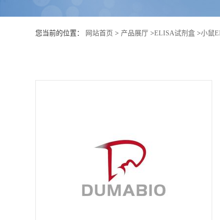
公
您当前的位置：
网站首页
>
产品展厅
>
ELISA试剂盒
>
小鼠E
司
动
态
产
品
展
厅
证