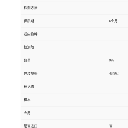
检测方法
留
保质期
6个月
言
适应物种
检测限
999
数量
48/96T
包装规格
标记物
样本
应用
是否进口
否