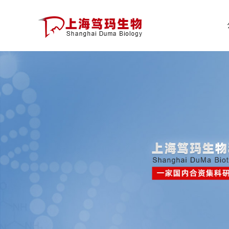
公
司
首
页
公
司
介
绍