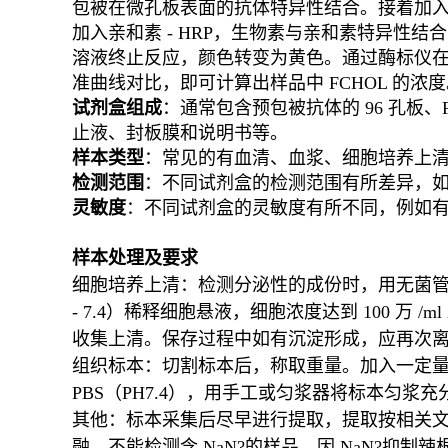
包被在微孔板表面的抗体特异性结合。接着加入生物素
加入亲和素 - HRP，生物素与亲和素特异性结合
溶液终止反应，颜色转变为黄色。通过酶标仪在 45
准曲线对比，即可计算出样品中 FCHOL 的浓
试剂盒组成
：通常包含预包被抗体的 96 孔板、
止液、封板膜和说明书等。
样本类型
：常见的有血清、血浆、细胞培养上清液、细
检测范围
：不同试剂盒的检测范围有所差异，如有的试剂
灵敏度
：不同试剂盒的灵敏度有所不同，例如有的试剂
样本处理及要求
细胞培养上清：检测分泌性的成份时，用无菌管收集。离
- 7.4）稀释细胞悬液，细胞浓度达到 100 万 /
收集上清。保存过程中如有沉淀形成，应再次
组织标本：切割标本后，称取重量。加入一定量的 
PBS（PH7.4），用手工或匀浆器将标本匀浆充分
其他：标本采集后尽早进行提取，提取按相关文
融。不能检测含 NaN?的样品，因 NaN?抑制