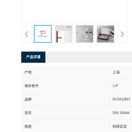
书
荣
誉
联
产品详请
系
产地
上海
方
2-8°
保存条件
式
DUMABIO
品牌
DM-X6644
货号
在
用途
科研实验
线