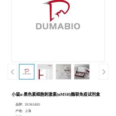
公
司
动
态
产
品
展
小鼠α-黑色素细胞刺激素(αMSH)酶联免疫试剂盒
厅
品牌：
DUMABIO
产地：
上海
证