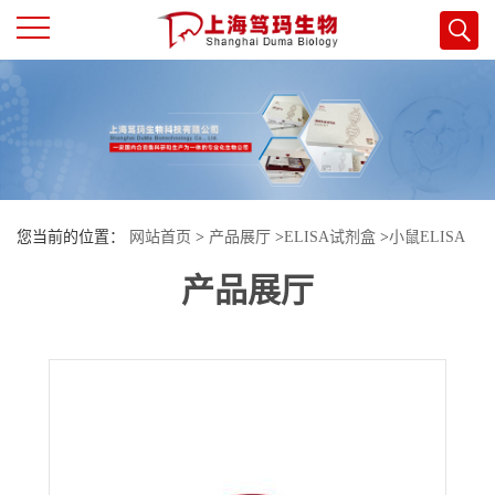
公
司
首
您当前的位置：
网站首页
>
产品展厅
>
ELISA试剂盒
>
小鼠ELISA
页
产品展厅
试剂盒
>
小鼠α-黑色素细胞刺激素(αMSH)酶联免疫试剂盒
公
司
介
绍