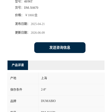
型号：
48/96T
货号：
DM-X6670
书
价格：
￥1860/盒
荣
发布日期：
2025-04-21
更新日期：
2026-06-09
誉
联
发送咨询信息
系
产品详请
方
产地
上海
式
2-8°
保存条件
在
DUMABIO
品牌
线