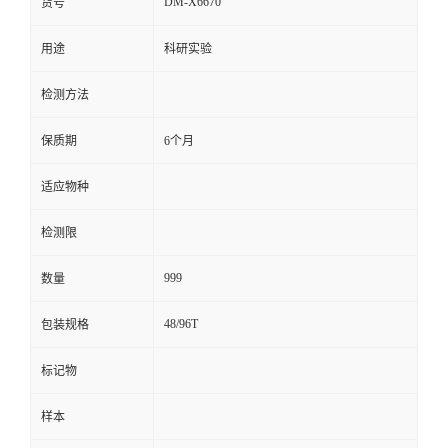
DM-X6670
货号
留
用途
科研实验
言
检测方法
保质期
6个月
适应物种
检测限
999
数量
48/96T
包装规格
标记物
样本