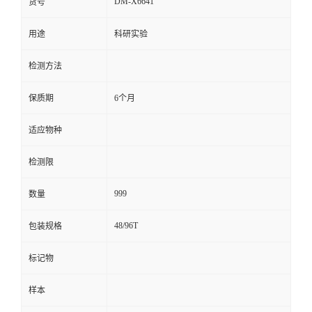
DM-X6641
货号
留
用途
科研实验
言
检测方法
保质期
6个月
适应物种
检测限
999
数量
48/96T
包装规格
标记物
样本