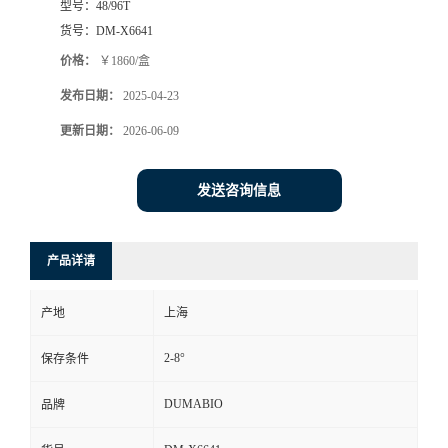
型号：
48/96T
货号：
DM-X6641
书
价格：
￥1860/盒
荣
发布日期：
2025-04-23
更新日期：
2026-06-09
誉
联
发送咨询信息
系
产品详请
方
产地
上海
式
2-8°
保存条件
在
DUMABIO
品牌
线