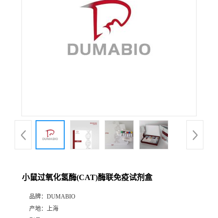
公
司
动
态
产
品
展
小鼠过氧化氢酶(CAT)酶联免疫试剂盒
厅
品牌：
DUMABIO
产地：
上海
证