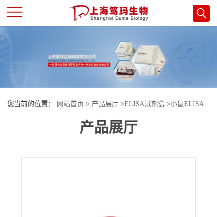
公
司
首
您当前的位置：
网站首页
>
产品展厅
>
ELISA试剂盒
>
小鼠ELISA
页
产品展厅
试剂盒
>
小鼠过氧化氢酶(CAT)酶联免疫试剂盒
公
司
介
绍