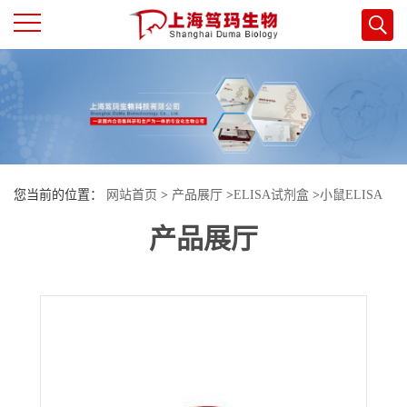
公
司
首
您当前的位置：
网站首页
>
产品展厅
>
ELISA试剂盒
>
小鼠ELISA
页
产品展厅
试剂盒
>
小鼠肿瘤坏死因子相关凋亡诱导配体3(TRAIL-R3)酶联免疫
公
试剂盒
司
介
绍