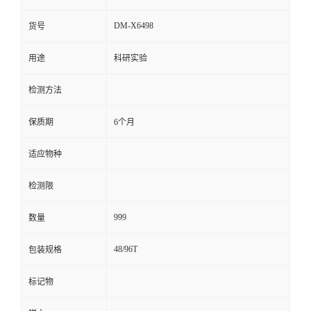
留
DM-X6498
货号
用途
科研实验
言
检测方法
保质期
6个月
适应物种
检测限
999
数量
48/96T
包装规格
标记物