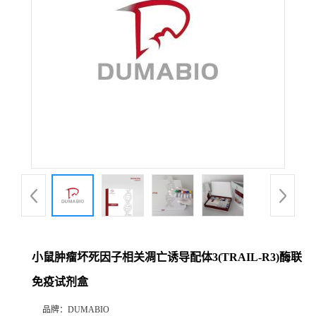
公
司
动
态
产
品
展
小鼠肿瘤坏死因子相关凋亡诱导配体3(TRAIL-R3)酶联
厅
免疫试剂盒
证
品牌：
DUMABIO