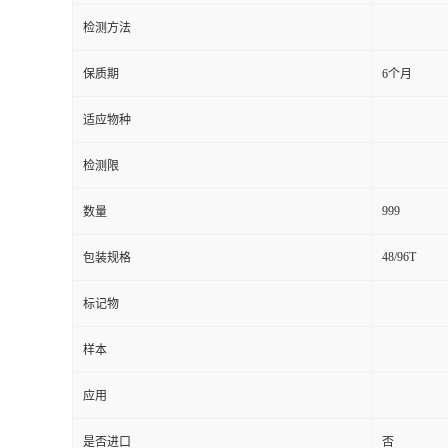
检测方法
留
保质期
6个月
言
适应物种
检测限
999
数量
48/96T
包装规格
标记物
样本
应用
是否进口
否