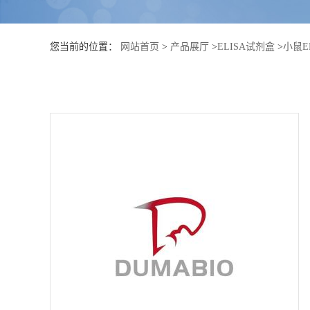
公
您当前的位置：
网站首页
>
产品展厅
>
ELISA试剂盒
>
小鼠E
司
动
态
产
品
展
厅
证