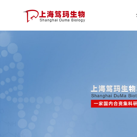
公
司
首
页
公
司
介
绍