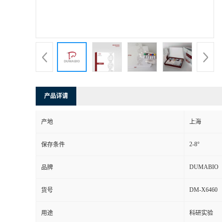
书
荣
誉
联
产品详请
系
产地
上海
方
2-8°
保存条件
式
DUMABIO
品牌
DM-X6460
货号
在
用途
科研实验
线