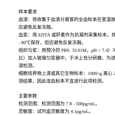
样本要求
血清：将收集于血清分离管的全血标本在室温放置 2 小
应避免反复冻融。
血浆：用 EDTA 或肝素作为抗凝剂采集标本，并将标
- 80℃保存，但应避免反复冻融。
组织匀浆：用预冷的 PBS（0.01M，pH = 
比）加入玻璃匀浆器中，于冰上充分研磨。为进一步裂
清检测。
细胞培养物上清或其它生物标本：1000×g 离心 
测结果，因此溶血标本不宜进行此项检测。
主要参数
检测范围：检测范围为 7.8 - 500pg/mL。
灵敏度：试剂盒灵敏度为 4.1pg/mL。