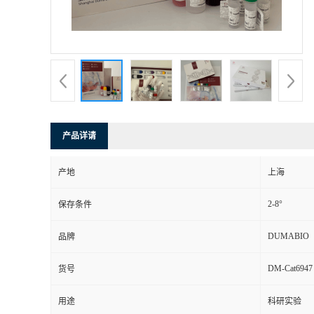
书
荣
誉
联
产品详请
系
产地
上海
方
2-8°
保存条件
式
DUMABIO
品牌
DM-Cat6947
货号
在
用途
科研实验
线