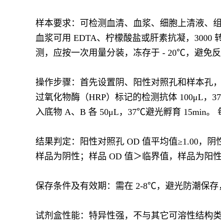
样本要求：可检测血清、血浆、细胞上清液、组织
血浆可用 EDTA、柠檬酸盐或肝素抗凝，3000 
测，应按一次用量分装，冻存于 - 20℃，避
操作步骤：首先设置阴、阳性对照孔和样本孔，阴
过氧化物酶（HRP）标记的检测抗体 100μL，3
入底物 A、B 各 50μL，37℃避光孵育 15min。
结果判定：阳性对照孔 OD 值平均值≥1.00，阴性
样品为阴性；样品 OD 值＞临界值，样品为阳
保存条件及有效期：需在 2-8℃，避光防潮保存
试剂盒性能：特异性强，不与其它可溶性结构类