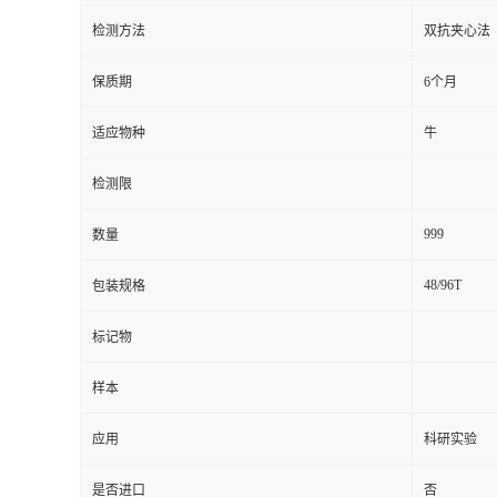
检测方法
双抗夹心法
留
保质期
6个月
言
适应物种
牛
检测限
999
数量
48/96T
包装规格
标记物
样本
应用
科研实验
是否进口
否