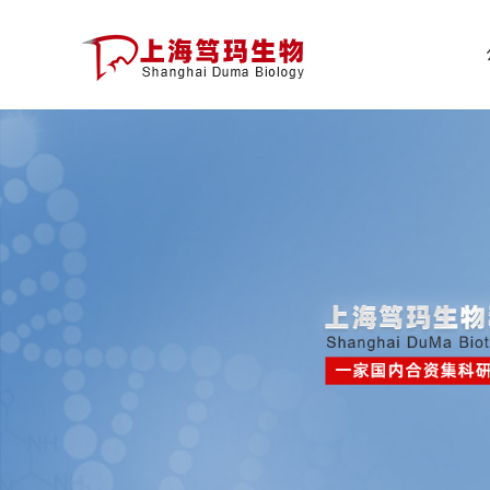
公
司
首
页
公
司
介
绍