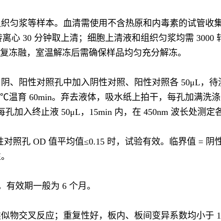
匀浆等样本。血清需使用不含热原和内毒素的试管收集，血液
转离心 30 分钟取上清；细胞上清液和组织匀浆均需 300
免反复冻融，室温解冻后需确保样品均匀充分解冻。
、阳性对照孔中加入阴性对照、阳性对照各 50μL，待测
7℃温育 60min。弃去液体，吸水纸上拍干，每孔加满洗涤液
 每孔加入终止液 50μL，15min 内，在 450nm 波长处测定
对照孔 OD 值平均值≤0.15 时，试验有效。临界值 = 阴性
性。
，有效期一般为 6 个月。
似物交叉反应；重复性好，板内、板间变异系数均小于 1