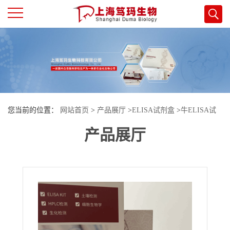
公
司
首
您当前的位置：
网站首页
>
产品展厅
>
ELISA试剂盒
>
牛ELISA试
页
产品展厅
剂盒
>
牛信号肽，CUB域，EGF样3(SCUBE3)酶联免疫试剂盒
公
司
介
绍