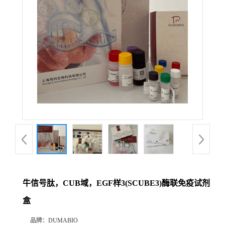
公
司
动
态
产
品
展
牛信号肽，CUB域，EGF样3(SCUBE3)酶联免疫试剂
厅
盒
证
品牌：
DUMABIO