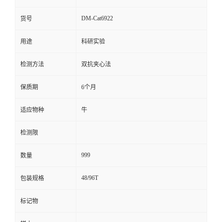
留
DM-Cat6922
货号
用途
科研实验
言
检测方法
双抗夹心法
保质期
6个月
适应物种
牛
检测限
999
数量
48/96T
包装规格
标记物