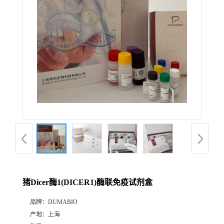
公
司
动
态
产
品
展
猪Dicer酶1(DICER1)酶联免疫试剂盒
厅
品牌：
DUMABIO
产地：
上海
证