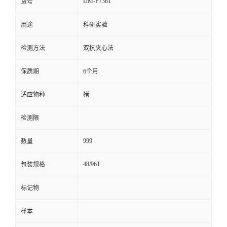
DM-P7361
货号
留
用途
科研实验
言
检测方法
双抗夹心法
保质期
6个月
适应物种
猪
检测限
999
数量
48/96T
包装规格
标记物
样本