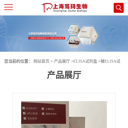
公
司
首
您当前的位置：
网站首页
>
产品展厅
>
ELISA试剂盒
>
猪ELISA试
页
产品展厅
剂盒
>
猪Dicer酶1(DICER1)酶联免疫试剂盒
公
司
介
绍