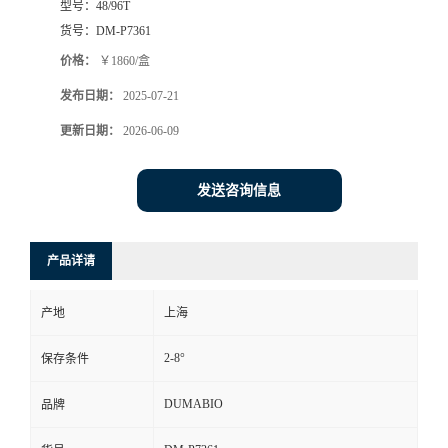
型号：
48/96T
货号：
DM-P7361
书
价格：
￥1860/盒
荣
发布日期：
2025-07-21
更新日期：
2026-06-09
誉
联
发送咨询信息
系
产品详请
方
产地
上海
式
2-8°
保存条件
在
DUMABIO
品牌
线