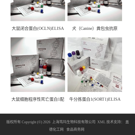
大鼠闭合蛋白(OCLN)ELISA
犬（Canine）粪包虫抗原
检测试剂盒
ELISA检测试剂盒
大鼠细胞程序性死亡蛋白1配
牛分拣蛋白1(SORT1)ELISA
体1(PDCD1LG1)ELISA检测
检测试剂盒
试剂盒
版权所有 Copyright (©) 2026
上海笃玛生物科技有限公司
XML
技术支持：
盖
德化工网
食品商务网