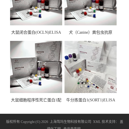
大鼠闭合蛋白(OCLN)ELISA
犬（Canine）粪包虫抗原
检测试剂盒
ELISA检测试剂盒
大鼠细胞程序性死亡蛋白1配
牛分拣蛋白1(SORT1)ELISA
体1(PDCD1LG1)ELISA检测
检测试剂盒
试剂盒
版权所有 Copyright (©) 2026
上海笃玛生物科技有限公司
XML
技术支持：
盖
德化工网
食品商务网