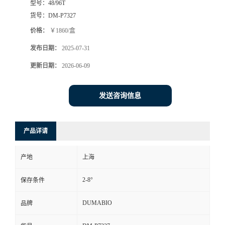
型号：
48/96T
货号：
DM-P7327
书
价格：
￥1860/盒
荣
发布日期：
2025-07-31
更新日期：
2026-06-09
誉
联
发送咨询信息
系
产品详请
方
产地
上海
式
2-8°
保存条件
在
DUMABIO
品牌
线