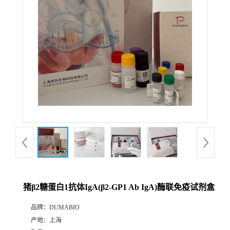
公
司
动
态
产
品
展
猪β2糖蛋白1抗体IgA(β2-GP1 Ab IgA)酶联免疫试剂盒
厅
品牌：
DUMABIO
产地：
上海
证