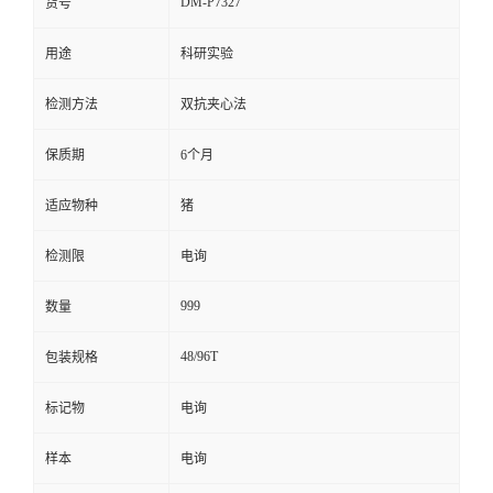
DM-P7327
货号
留
用途
科研实验
言
检测方法
双抗夹心法
保质期
6个月
适应物种
猪
检测限
电询
999
数量
48/96T
包装规格
标记物
电询
样本
电询