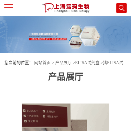
公
司
首
您当前的位置：
网站首页
>
产品展厅
>
ELISA试剂盒
>
猪ELISA试
页
产品展厅
剂盒
>
猪β2糖蛋白1抗体IgA(β2-GP1 Ab IgA)酶联免疫试剂盒
公
司
介
绍