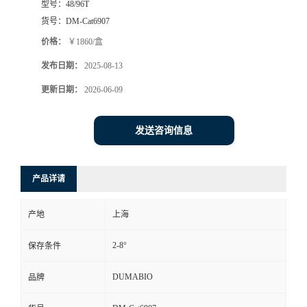
型号：
48/96T
货号：
DM-Cat6907
书
价格：
￥1860/盒
荣
发布日期：
2025-08-13
更新日期：
2026-06-09
誉
联
发送咨询信息
系
产品详请
方
产地
上海
式
2-8°
保存条件
在
DUMABIO
品牌
线