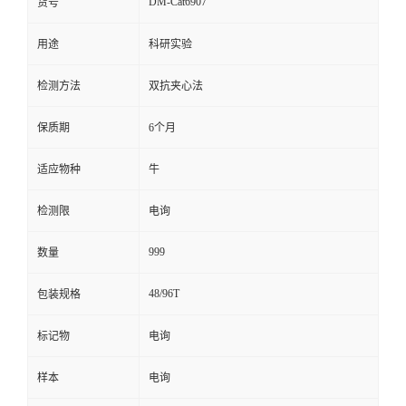
DM-Cat6907
货号
留
用途
科研实验
言
检测方法
双抗夹心法
保质期
6个月
适应物种
牛
检测限
电询
999
数量
48/96T
包装规格
标记物
电询
样本
电询