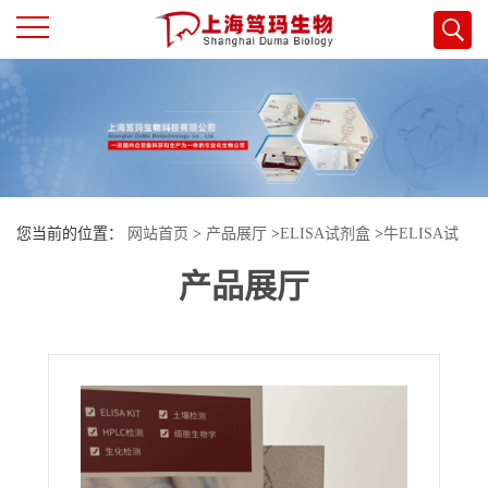
公
司
首
您当前的位置：
网站首页
>
产品展厅
>
ELISA试剂盒
>
牛ELISA试
页
产品展厅
剂盒
>
牛Janus激酶1(JAK1)酶联免疫试剂盒
公
司
介
绍