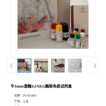
公
司
动
态
产
品
展
牛Janus激酶1(JAK1)酶联免疫试剂盒
厅
品牌：
DUMABIO
产地：
上海
证