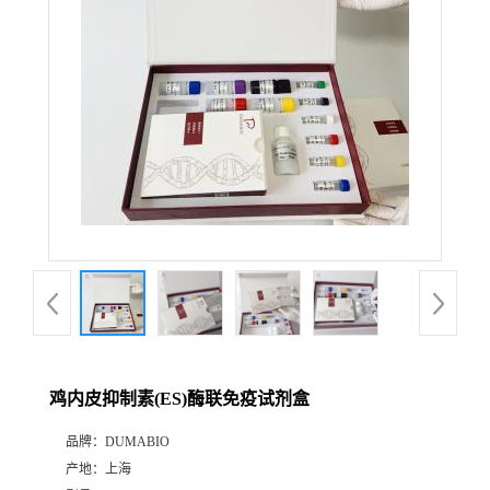
公
司
动
态
产
品
展
鸡内皮抑制素(ES)酶联免疫试剂盒
厅
品牌：
DUMABIO
产地：
上海
证