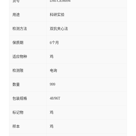
DM-Ch56094
货号
留
用途
科研实验
言
检测方法
双抗夹心法
保质期
6个月
适应物种
鸡
检测限
电询
999
数量
48/96T
包装规格
标记物
鸡
样本
鸡