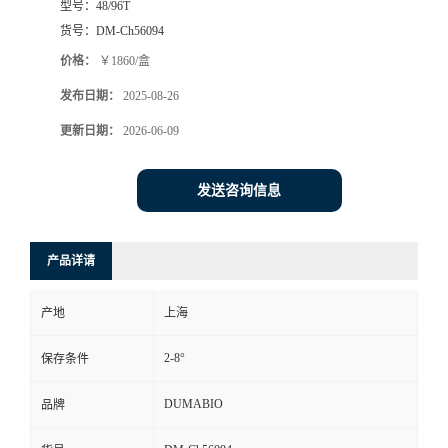
型号：
48/96T
货号：
DM-Ch56094
书
价格：
￥1860/盒
荣
发布日期：
2025-08-26
更新日期：
2026-06-09
誉
联
发送咨询信息
系
产品详请
方
产地
上海
式
2-8°
保存条件
在
DUMABIO
品牌
线