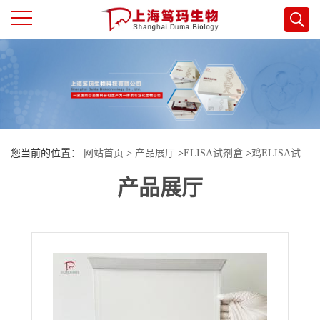
公
司
首
您当前的位置：
网站首页
>
产品展厅
>
ELISA试剂盒
>
鸡ELISA试
页
产品展厅
剂盒
>
鸡内皮抑制素(ES)酶联免疫试剂盒
公
司
介
绍