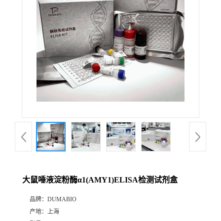
公
司
动
态
产
品
展
大鼠唾液淀粉酶α1(AMY1)ELISA检测试剂盒
厅
品牌：
DUMABIO
产地：
上海
证