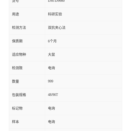
DM-D9660
货号
留
用途
科研实验
言
检测方法
双抗夹心法
保质期
6个月
适应物种
大鼠
检测限
电询
999
数量
48/96T
包装规格
标记物
电询
样本
电询