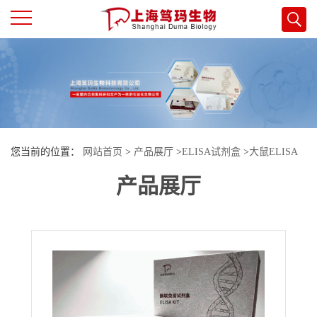
公
司
首
您当前的位置：
网站首页
>
产品展厅
>
ELISA试剂盒
>
大鼠ELISA
页
产品展厅
试剂盒
>
大鼠唾液淀粉酶α1(AMY1)ELISA检测试剂盒
公
司
介
绍