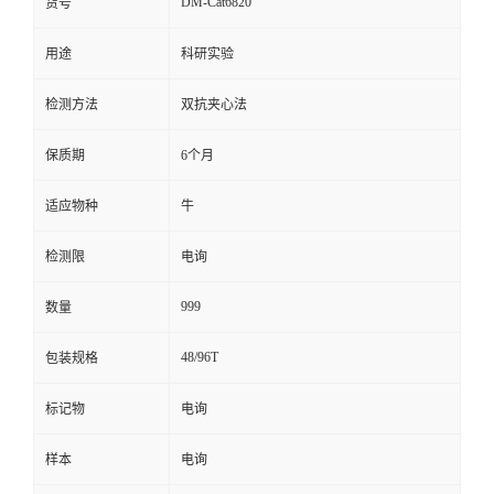
DM-Cat6820
货号
留
用途
科研实验
言
检测方法
双抗夹心法
保质期
6个月
适应物种
牛
检测限
电询
999
数量
48/96T
包装规格
标记物
电询
样本
电询