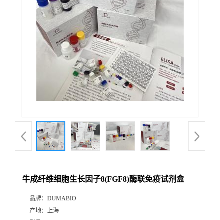
公
司
动
态
产
品
展
牛成纤维细胞生长因子8(FGF8)酶联免疫试剂盒
厅
品牌：
DUMABIO
产地：
上海
证