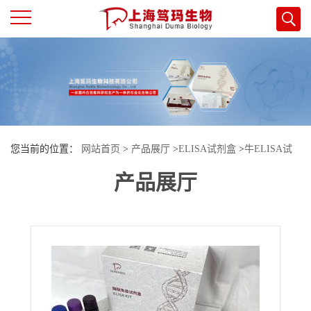
公
司
首
您当前的位置：
网站首页
>
产品展厅
>
ELISA试剂盒
>
牛ELISA试
页
产品展厅
剂盒
>
牛成纤维细胞生长因子8(FGF8)酶联免疫试剂盒
公
司
介
绍