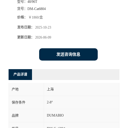
型号：
48/96T
货号：
DM-Cat6804
书
价格：
￥1860/盒
荣
发布日期：
2025-10-23
更新日期：
2026-06-09
誉
联
发送咨询信息
系
产品详请
方
产地
上海
式
2-8°
保存条件
在
DUMABIO
品牌
线