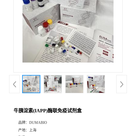
公
司
动
态
产
品
展
牛胰淀素(IAPP)酶联免疫试剂盒
厅
品牌：
DUMABIO
产地：
上海
证