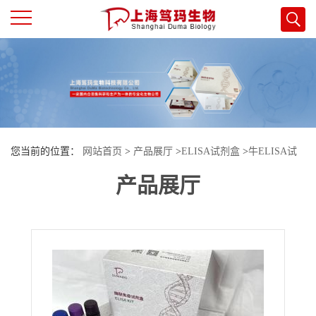
公
司
首
您当前的位置：
网站首页
>
产品展厅
>
ELISA试剂盒
>
牛ELISA试
页
产品展厅
剂盒
>
牛胰淀素(IAPP)酶联免疫试剂盒
公
司
介
绍