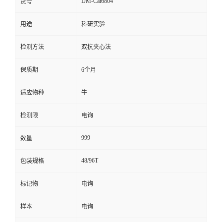
DM-Cat6804
货号
留
用途
科研实验
言
检测方法
双抗夹心法
保质期
6个月
适应物种
牛
检测限
电询
999
数量
48/96T
包装规格
标记物
电询
样本
电询