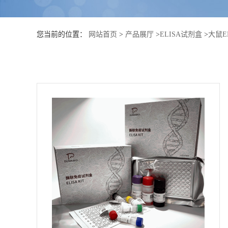
公
您当前的位置：
网站首页
>
产品展厅
>
ELISA试剂盒
>
大鼠E
司
动
态
产
品
展
厅
证