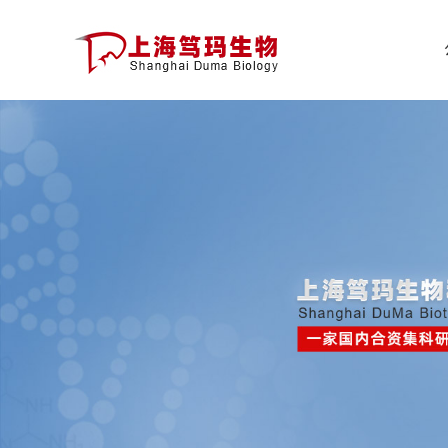
公
司
首
页
公
司
介
绍