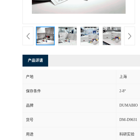
书
荣
誉
联
产品详请
系
产地
上海
方
2-8°
保存条件
式
DUMABIO
品牌
DM-D9631
货号
在
用途
科研实验
线