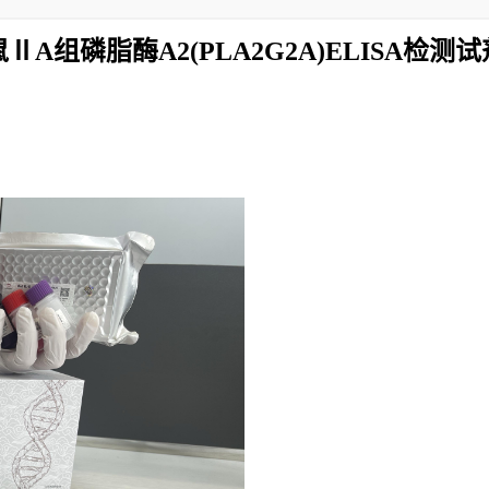
ⅡA组磷脂酶A2(PLA2G2A)ELISA检测