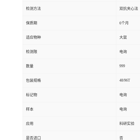
检测方法
双抗夹心法
留
保质期
6个月
言
适应物种
大鼠
检测限
电询
999
数量
48/96T
包装规格
标记物
电询
样本
电询
应用
科研实验
是否进口
否