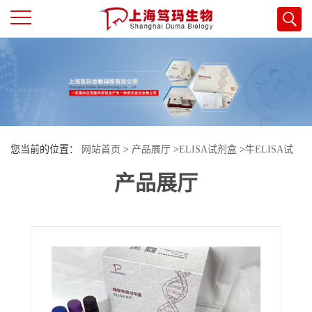
公
司
首
您当前的位置：
网站首页
>
产品展厅
>
ELISA试剂盒
>
牛ELISA试
页
产品展厅
剂盒
>
牛缺血修饰白蛋白(IMA)酶联免疫试剂盒
公
司
介
绍