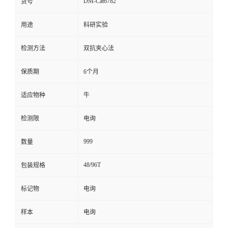
DM-Cat6782
货号
留
用途
科研实验
言
检测方法
双抗夹心法
保质期
6个月
适应物种
牛
检测限
电询
999
数量
48/96T
包装规格
标记物
电询
样本
电询