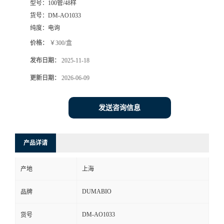
型号：
100管/48样
货号：
DM-AO1033
书
纯度：
电询
荣
价格：
￥300/盒
发布日期：
2025-11-18
誉
更新日期：
2026-06-09
联
发送咨询信息
系
方
产品详请
式
产地
上海
DUMABIO
品牌
在
DM-AO1033
货号
线