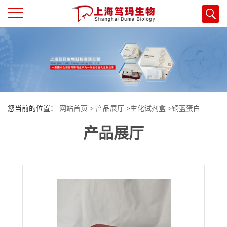
公
司
首
您当前的位置：
网站首页
>
产品展厅
>
生化试剂盒
>
铜蓝蛋白
页
产品展厅
(Ceruloplasmin，Cp)测定试剂盒
公
司
介
绍