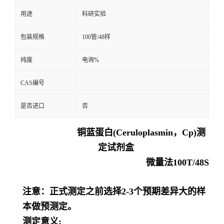
用途
科研实验
留
包装规格
100管/48样
言
纯度
电询%
CAS编号
是否进口
否
铜蓝蛋白(Ceruloplasmin，Cp)测
定试剂盒
微量法100T/48S
注意：正式测定之前选择2-3个预期差异大的样
本做预测定。
测定意义: