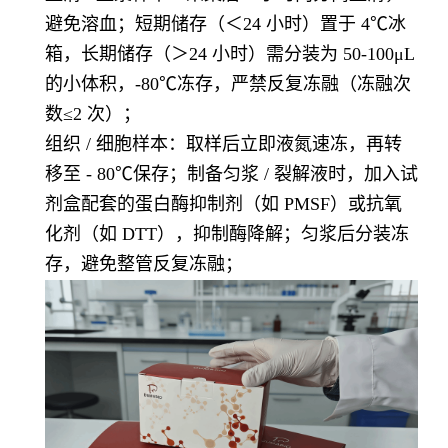
避免溶血；短期储存（＜24 小时）置于 4℃冰
箱，长期储存（＞24 小时）需分装为 50-100μL
的小体积，-80℃冻存，严禁反复冻融（冻融次
数≤2 次）；
组织 / 细胞样本：取样后立即液氮速冻，再转
移至 - 80℃保存；制备匀浆 / 裂解液时，加入试
剂盒配套的蛋白酶抑制剂（如 PMSF）或抗氧
化剂（如 DTT），抑制酶降解；匀浆后分装冻
存，避免整管反复冻融；