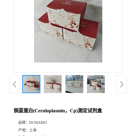
公
司
动
态
产
品
展
铜蓝蛋白(Ceruloplasmin，Cp)测定试剂盒
厅
品牌：
DUMABIO
产地：
上海
证