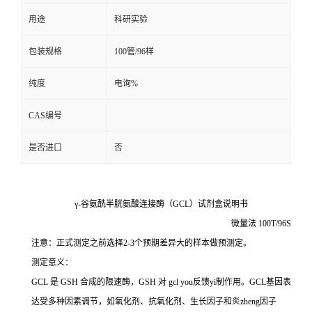
用途
科研实验
留
包装规格
100管/96样
言
纯度
电询%
CAS编号
是否进口
否
γ-谷氨酰半胱氨酸连接酶（GCL）试剂盒说明书
微量法 100T/96S
注意：正式测定之前选择2-3个预期差异大的样本做预测定。
测定意义：
GCL 是 GSH 合成的限速酶，GSH 对 gcl you反馈yi制作用。GCL基因表
达受多种因素调节，如氧化剂、抗氧化剂、生长因子和炎zheng因子