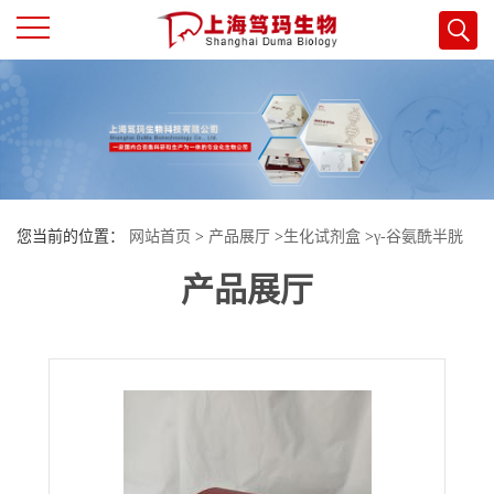
公
司
首
您当前的位置：
网站首页
>
产品展厅
>
生化试剂盒
>
γ-谷氨酰半胱
页
产品展厅
氨酸连接酶（GCL）试剂盒
公
司
介
绍