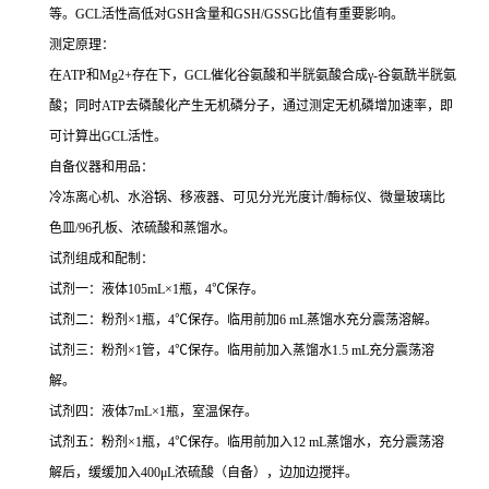
等。GCL活性高低对GSH含量和GSH/GSSG比值有重要影响。
测定原理：
在ATP和Mg2+存在下，GCL催化谷氨酸和半胱氨酸合成γ-谷氨酰半胱氨
酸；同时ATP去磷酸化产生无机磷分子，通过测定无机磷增加速率，即
可计算出GCL活性。
自备仪器和用品：
冷冻离心机、水浴锅、移液器、可见分光光度计/酶标仪、微量玻璃比
色皿/96孔板、浓硫酸和蒸馏水。
试剂组成和配制：
试剂一：液体105mL×1瓶，4℃保存。
试剂二：粉剂×1瓶，4℃保存。临用前加6 mL蒸馏水充分震荡溶解。
试剂三：粉剂×1管，4℃保存。临用前加入蒸馏水1.5 mL充分震荡溶
解。
试剂四：液体7mL×1瓶，室温保存。
试剂五：粉剂×1瓶，4℃保存。临用前加入12 mL蒸馏水，充分震荡溶
解后，缓缓加入400μL浓硫酸（自备），边加边搅拌。