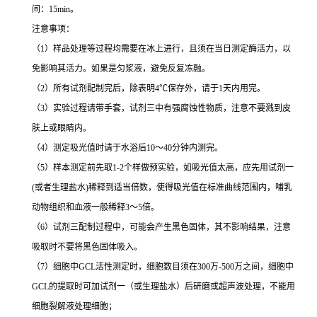
间：15min。
注意事项：
（1）样品处理等过程均需要在冰上进行，且须在当日测定酶活力，以
免影响其活力。如果是匀浆液，避免反复冻融。
（2）所有试剂配制完后，除表明4℃保存外，请于1天内用完。
（3）实验过程请带手套，试剂三中有强腐蚀性物质，注意不要溅到皮
肤上或眼睛内。
（4）测定吸光值时请于水浴后10～40分钟内测完。
（5）样本测定前先取1-2个样做预实验，如吸光值太高，应先用试剂一
(或者生理盐水)稀释到适当倍数，使得吸光值在标准曲线范围内，哺乳
动物组织和血液一般稀释3～5倍。
（6）试剂三配制过程中，可能会产生黑色固体，其不影响结果，注意
吸取时不要将黑色固体吸入。
（7）细胞中GCL活性测定时，细胞数目须在300万-500万之间，细胞中
GCL的提取时可加试剂一（或生理盐水）后研磨或超声波处理，不能用
细胞裂解液处理细胞；