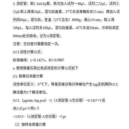
3. 测定管：取1.5mLEp管，依次加入试剂一48μL、试剂二52μL、试剂三
12μL和上清液24μL，混匀后盖紧，37℃水浴准确反应15 min；再加入试
剂四60μL，混匀后，室温（25℃左右）8000g，离心10 min，取上清
100μL，加入试剂五100μL，混匀后盖紧，45℃水浴10min，冷却后测定
660nm处光吸收，记为A测定管。
注意：空白管只需要测定一次。
GCL活性计算公式：
标准曲线：y=0.1427x，R2=0.9987
a. 使用微量石英比色皿测定的计算公式如下
(1). 按蛋白浓度计算
活性单位定义：37℃下，每毫克蛋白每分钟催化产生1μg无机磷的GCL
酶活量为1个酶活单位。
GCL（μg/min /mg prot）=[（A测定管-A空白管）÷0.1427×V反
总]÷(Cpr×V样)÷T
=3.815×（A测定管-A空白管）÷Cpr
（2）按样本质量计算