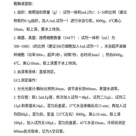
粗酶液提取：
1. 组织：按照组织质量（g）：试剂一体积(mL)为1：5~10的比例（建议
称取约0.1g组织，加入1mL试剂一）进行冰浴匀浆。8000g，4℃离心
10min，取上清，置冰上待测。
2. 细菌、真菌：按照细胞数量（104个）：试剂一体积（mL）为
500~1000：1的比例（建议500万细胞加入1mL试剂一），冰浴超声波破
碎细胞（功率300w，超声3秒，间隔7秒，总时间3min）；然后8000g，
4℃，离心10min，取上清置于冰上待测。
3. 血清等液体：直接测定。
GCL测定操作：
1. 分光光度计/酶标仪预热30min，调节波长到660nm，蒸馏水调零。
2. 空白管：取1.5mLEp管，依次加入试剂一48μL、试剂二52μL、试剂三
12μL和蒸馏水24μL，混匀后盖紧，37℃水浴准确反应15 min；再加入试
剂四60μL，混匀后，室温（25℃左右）8000g，离心10 min，取上清
100μL，加入试剂五100μL，混匀后盖紧，45℃水浴10min，冷却后测定
660nm处光吸收，记为A空白管。