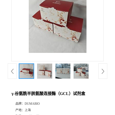
公
司
动
态
产
品
展
γ-谷氨酰半胱氨酸连接酶（GCL）试剂盒
厅
品牌：
DUMABIO
产地：
上海
证