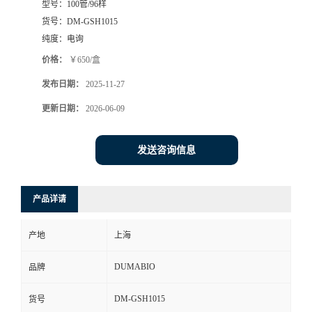
型号：
100管/96样
货号：
DM-GSH1015
书
纯度：
电询
荣
价格：
￥650/盒
发布日期：
2025-11-27
誉
更新日期：
2026-06-09
联
发送咨询信息
系
方
产品详请
式
产地
上海
DUMABIO
品牌
在
DM-GSH1015
货号
线