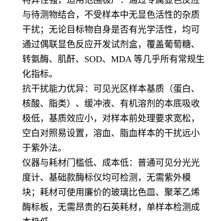
特异性强，适用范围极广：通过专属显色反应
与待测物结合，不受样本中无显色活性的杂质
干扰；无论目标物自身是否有光学活性，均可
通过偶联显色反应开发试剂盒，覆盖葡萄糖、
转氨酶、肌酐、SOD、MDA 等几乎所有常规生
化指标。
抗干扰能力优异：可见光区样本基质（蛋白、
核酸、脂类）、缓冲液、有机溶剂的本底吸收
极低，基质效应小，对样本前处理要求宽松，
空白对照易设置，溶血
、脂血样本的干扰远小
于紫外法。
仪器与耗材门槛低、成本低：普通可见分光光
度计、基础款酶标仪均可检测，无需紫外模
块；耗材可使用廉价的玻璃比色皿、聚苯乙烯
酶标板，无需昂贵的石英耗材，单样本检测成