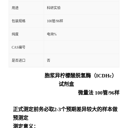
用途
科研实验
留
包装规格
100管/96样
言
纯度
电询%
CAS编号
是否进口
否
胞浆异柠檬酸脱氢酶（ICDHc）
试剂盒
微量法 100管/96样
正式测定前务必取2-3个预期差异较大的样本做
预测定
测定意义：