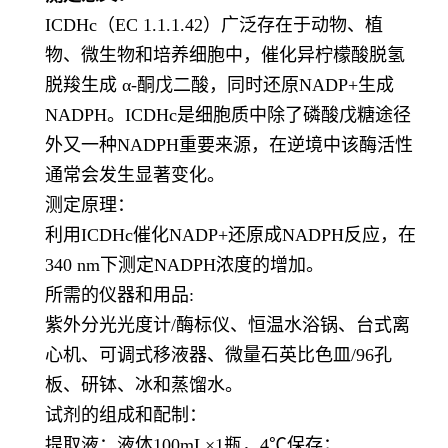
ICDHc（EC 1.1.1.42）广泛存在于动物、植
物、微生物和培养细胞中，催化异柠檬酸脱氢
脱羧生成 α-酮戊二酸，同时还原NADP+生成
NADPH。ICDHc是细胞质中除了磷酸戊糖途径
外又一种NADPH重要来源，在逆境中该酶活性
通常会发生显著变化。
测定原理：
利用ICDHc催化NADP+还原成NADPH反应，在
340 nm下测定NADPH浓度的增加。
所需的仪器和用品:
紫外分光光度计/酶标仪、恒温水浴锅、台式离
心机、可调式移液器、微量石英比色皿/96孔
板、研钵、冰和蒸馏水。
试剂的组成和配制：
提取液：液体100mL×1瓶，4℃保存；