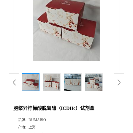
公
司
动
态
产
品
展
胞浆异柠檬酸脱氢酶（ICDHc）试剂盒
厅
品牌：
DUMABIO
产地：
上海
证