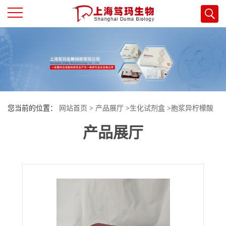
公
司
首
您当前的位置：
网站首页
>
产品展厅
>
生化试剂盒
>
胞浆异柠檬酸
页
产品展厅
脱氢酶（ICDHc）试剂盒
公
司
介
绍