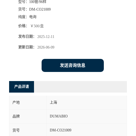
型号：
100管/96样
货号：
DM-CO21009
书
纯度：
电询
荣
价格：
￥500/盒
发布日期：
2025-12-11
誉
更新日期：
2026-06-09
联
发送咨询信息
系
方
产品详请
式
产地
上海
DUMABIO
品牌
在
DM-CO21009
货号
线