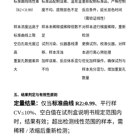
标准曲线线性差
标准品配制误差、温育温
重新配制标准品，严格控制
（R2＜0.99）
度不均、底物显色不足
反应条件，延长显色时间
（需验证线性）
样本浓度远高于
样本未稀释或稀释倍数不
对样本进行梯度稀释，重新
标准曲线上限
足
检测
空白孔吸光度过
试剂污染、仪器基线漂
更换试剂，校准仪器，对样
高
移、样本浑浊
本进行离心预处理
重复孔数据差异
加样误差、反应体系混匀
优化加样操作，确保试剂与
大
不均
样本充分混匀，增加重复孔
数量
五、结果判定与有效性原则
定量结果：
仅当
标准曲线 R2≥0.99
、平行样
CV≤10%、空白值在试剂盒说明书规定范围内
时，结果有效；超出检测线性范围的样本，需
稀释 / 浓缩后重新检测；