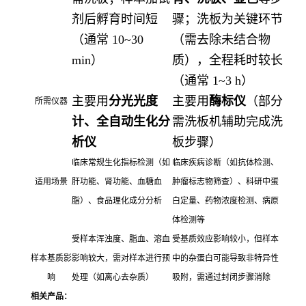
剂后孵育时间短
骤；洗板为关键环节
（通常 10~30
（需去除未结合物
min）
质），全程耗时较长
（通常 1~3 h）
主要用
分光光度
主要用
酶标仪
（部分
所需仪器
计、全自动生化分
需洗板机辅助完成洗
析仪
板步骤）
临床常规生化指标检测（如
临床疾病诊断（如抗体检测、
适用场景
肝功能、肾功能、血糖血
肿瘤标志物筛查）、科研中蛋
脂）、食品理化成分分析
白定量、药物浓度检测、病原
体检测等
受样本浑浊度、脂血、溶血
受基质效应影响较小，但样本
样本基质影
影响较大，需对样本进行预
中的杂蛋白可能导致非特异性
响
处理（如离心去杂质）
吸附，需通过封闭步骤消除
相关产品：