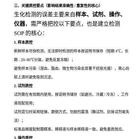
三、关键质控要点（影响结果准确性 / 重复性的核心）
生化检测的误差主要来自
样本、试剂、操作、
仪器
，需严格把控以下要点，也是建立检测
SOP 的核心：
1. 样本质控
新鲜样本尽快检测，无法即时检测的样本按说明书保存（短期 4℃，长
期 - 20/-80℃分装，避免反复冻融）；
避免样本污染（溶血、脂血、微生物污染会显著干扰吸光度），离心后
取上清时避免吸到沉淀。
2. 试剂质控
试剂需在有效期内使用，按说明书储存（如避光、冷藏 / 冷冻），工作
液现配现用；
试剂混匀时采用轻弹、颠倒方式，勿剧烈震荡（酶试剂、抗体试剂易失
活）；
标准品梯度配制需精准，稀释液与样本稀释液一致，避免基质效应。
3. 操作质控