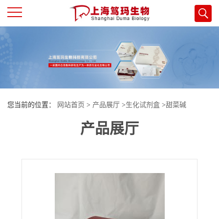
公
司
首
您当前的位置：
网站首页
>
产品展厅
>
生化试剂盒
>
甜菜碱
页
产品展厅
（Betaine）含量试剂盒
公
司
介
绍