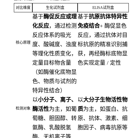
对比维度
生化试剂盒
ELISA试剂盒
基于
酶促反应或理
基于
抗原抗体特异性
化反应
，通过检测
免疫结合
+ 酶促显色
反应体系的吸光
反应，通过抗体对目
核心原理
度、酸碱度、浊度
标抗原的精准识别捕
等理化性质变化，
获，再经酶标底物显
定量目标物含量
色实现定量 / 定性
（如酶催化底物显
色、物质与试剂的
特异性结合）
以
小分子、离子、
以
大分子生物活性物
酶活性
为主，如葡
质
为主，如蛋白、抗
检测对象
萄糖、胆固醇、转
原、抗体、激素、细
氨酶、乳酸脱氢
胞因子、病毒抗原等
酶、无机离子等