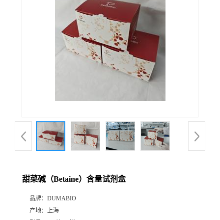
公
司
动
态
产
品
展
甜菜碱（Betaine）含量试剂盒
厅
品牌：
DUMABIO
产地：
上海
证