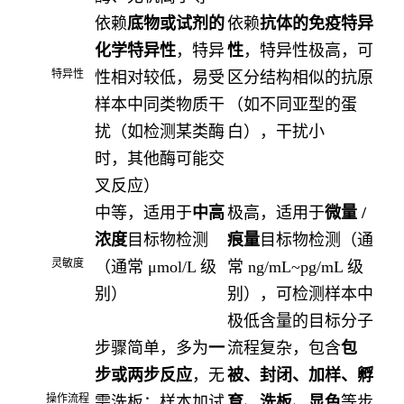
依赖
底物或试剂的
依赖
抗体的免疫特异
化学特异性
，特异
性
，特异性极高，可
特异性
性相对较低，易受
区分结构相似的抗原
样本中同类物质干
（如不同亚型的蛋
扰（如检测某类酶
白），干扰小
时，其他酶可能交
叉反应）
中等，适用于
中高
极高，适用于
微量 /
浓度
目标物检测
痕量
目标物检测（通
灵敏度
（通常 μmol/L 级
常 ng/mL~pg/mL 级
别）
别），可检测样本中
极低含量的目标分子
步骤简单，多为
一
流程复杂，包含
包
步或两步反应
，无
被、封闭、加样、孵
操作流程
需洗板；样本加试
育、洗板、显色
等步