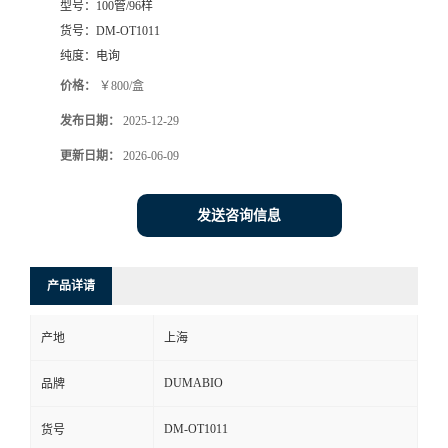
型号：
100管/96样
货号：
DM-OT1011
书
纯度：
电询
荣
价格：
￥800/盒
发布日期：
2025-12-29
誉
更新日期：
2026-06-09
联
发送咨询信息
系
方
产品详请
式
产地
上海
DUMABIO
品牌
在
DM-OT1011
货号
线