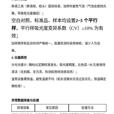
移液工具（移液枪、枪头）提前校准，加样时避免气泡（气泡会遮挡光
路，导致吸光度偏低）；
空白对照、标准品、样本均设置
2~3 个平行
样
，平行样吸光度变异系数（CV）≤10% 为有
效；
加样顺序和反应时间严格统一，批量检测时采用排枪，减少人为误
差。
4. 仪器质控
分光光度计 / 酶标仪定期校准波长、吸光度精度，比色皿 / 96 孔板保持
清洁（无划痕、无污渍，检测前用待测液润洗）；
温育设备需恒温，避免温度不均（如水浴锅水位没过反应孔，恒温箱定
期校准）。
异常数据排查与处理
异常现象
常见原因
处理方法