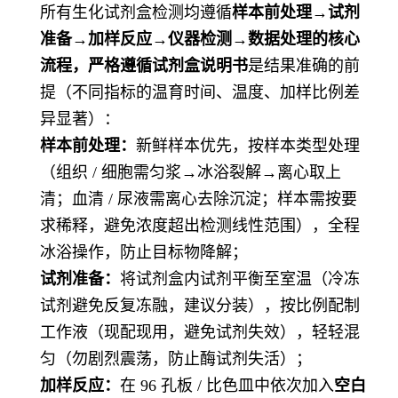
所有生化试剂盒检测均遵循
样本前处理→试剂
准备→加样反应→仪器检测→数据处理的核心
流程，严格遵循试剂盒说明书
是结果准确的前
提（不同指标的温育时间、温度、加样比例差
异显著）：
样本前处理：
新鲜样本优先，按样本类型处理
（组织 / 细胞需匀浆→冰浴裂解→离心取上
清；血清 / 尿液需离心去除沉淀；样本需按要
求稀释，避免浓度超出检测线性范围），全程
冰浴操作，防止目标物降解；
试剂准备：
将试剂盒内试剂平衡至室温（冷冻
试剂避免反复冻融，建议分装），按比例配制
工作液（现配现用，避免试剂失效），轻轻混
匀（勿剧烈震荡，防止酶试剂失活）；
加样反应：
在 96 孔板 / 比色皿中依次加入
空白